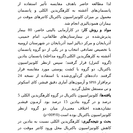
لذا مطالعه حاضر باهدف مقایسه تأثیر استفاده از
پانسمان‌های آغشته به کلرهگزیدین الکلی و پانسمان
معمول بر میزان کلونیزاسیون باکتریال کاتترهای موقت در
بیماران همودیالیزی انجام شد.
مواد و روش کار:
در کارآزمایی بالینی حاضر، 80 بیمار
پذیرش‌شده در بیمارستان‌های طالقانی، امام خمینی،
آذربایجان و مرکز دیالیز امید آذربایجان در شهرستان ارومیه
با تخصیص تصادفی انتخاب و در یکی از دو گروه پانسمان
آغشته به کلرهگزیدین الکلی
(گروه مداخله) پانسمان بتادین
(گروه کنترل) قرار گرفتند
؛
سپس ازنظر کلونیزاسیون
باکتریال، دو گروه با کشت پوستی مورد مقایسه قرار
گرفتند. داده‌های گردآوری‌شده با استفاده از نسخه 24
نرم‌افزار
و آزمون‌های آماری دقیق فیشر، کای اسکوئر
SPSS
و تی مستقل تحلیل گردید.
یافته‌ها:
کلونیزاسیون باکتریال در گروه کلرهگزیدین الکلی 5
درصد و در گروه بتادین 15 درصد بود.
آزمـون فیشـر
نشان‌دهنده اختلاف معنی‌دار میان دو گروه ازنظر
کلونیزاسیون باکتریال بوده است (00۳/0=
).
p
بحث و
نتیجه‌گیری:
کلرهگزیدین الکلی نسبت به بتادین در
کاهش کلونیزاسیون باکتریال محل ورود کاتتر موقت در