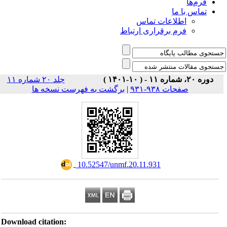
فرم‌ها
تماس با ما
اطلاعات تماس
فرم برقراری ارتباط
دوره ۲۰، شماره ۱۱ - ( ۱۰-۱۴۰۱ )
جلد ۲۰ شماره ۱۱
صفحات ۹۳۸-۹۳۱
|
برگشت به فهرست نسخه ها
‎ 10.52547/unmf.20.11.931
Download citation: