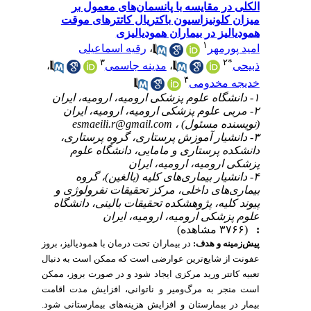
الکلی در مقایسه با پانسمان‌های معمول بر
میزان کلونیزاسیون باکتریال کاتترهای موقت
همودیالیز در بیماران همودیالیزی
۱
امید پورمهر
،
رقیه اسماعیلی
۳
۲
*
ذبیحی
،
مدینه جاسمی
،
۴
خدیجه مخدومی
۱- دانشگاه علوم پزشکی ارومیه، ارومیه، ایران
۲- مربی علوم پزشکی ارومیه، ارومیه، ایران
(نویسنده مسئول) ،
esmaeili.r@gmail.com
۳- دانشیار آموزش پرستاری، گروه پرستاری،
دانشکده پرستاری و مامایی، دانشگاه علوم
پزشکی ارومیه، ارومیه، ایران
۴- دانشیار بیماری‌های کلیه (بالغین)، گروه
بیماری‌های داخلی، مرکز تحقیقات نفرولوژی و
پیوند کلیه، پژوهشکده تحقیقات بالینی، دانشگاه
علوم پزشکی ارومیه، ارومیه، ایران
:
(۳۷۶۶ مشاهده)
پیش‌زمینه و هدف:
در بیماران تحت درمان با همودیالیز، بروز
عفونت از شایع‌ترین عوارضی است که ممکن است به دنبال
تعبیه کاتتر ورید مرکزی ایجاد شود و در صورت بروز، ممکن
است منجر به مرگ‌و‌میر و ناتوانی، افزایش مدت اقامت
بیمار در بیمارستان و افزایش هزینه‌های بیمارستانی شود.