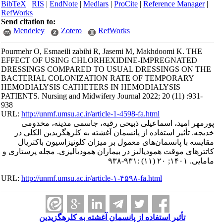
BibTeX
|
RIS
|
EndNote
|
Medlars
|
ProCite
|
Reference Manager
|
RefWorks
Send citation to:
Mendeley
Zotero
RefWorks
Pourmehr O, Esmaeili zabihi R, Jasemi M, Makhdoomi K. THE
EFFECT OF USING CHLORHEXIDINE-IMPREGNATED
DRESSINGS COMPARED TO USUAL DRESSINGS ON THE
BACTERIAL COLONIZATION RATE OF TEMPORARY
HEMODIALYSIS CATHETERS IN HEMODIALYSIS
PATIENTS. Nursing and Midwifery Journal 2022; 20 (11) :931-
938
URL:
http://unmf.umsu.ac.ir/article-1-4598-fa.html
پورمهر امید، اسماعیلی ذبیحی رقیه، جاسمی مدینه، مخدومی
خدیجه. تأثیر استفاده از پانسمان آغشته به کلرهگزیدین الکلی در
مقایسه با پانسمان‌های معمول بر میزان کلونیزاسیون باکتریال
کاتترهای موقت همودیالیز در بیماران همودیالیزی. مجله پرستاری و
مامایی. ۱۴۰۱; ۲۰ (۱۱) :۹۳۱-۹۳۸
URL:
http://unmf.umsu.ac.ir/article-۱-۴۵۹۸-fa.html
تأثیر استفاده از پانسمان آغشته به کلرهگزیدین