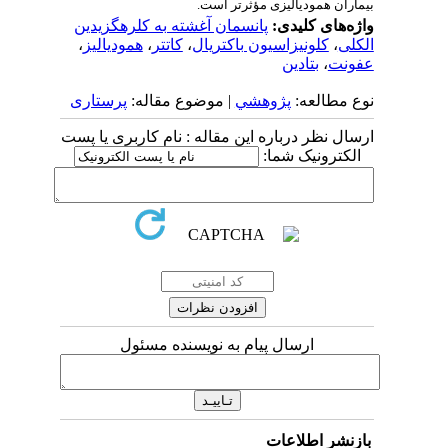
بیماران همودیالیزی مؤثرتر است.
واژه‌های کلیدی:
پانسمان آغشته به کلرهگزیدین
الکلی
،
کلونیزاسیون باکتریال
،
کاتتر
،
همودیالیز
،
عفونت
،
بتادین
نوع مطالعه:
پژوهشي
| موضوع مقاله:
پرستاری
ارسال نظر درباره این مقاله : نام کاربری یا پست
الکترونیک شما:
ارسال پیام به نویسنده مسئول
بازنشر اطلاعات