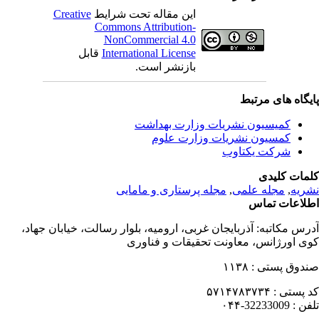
این مقاله تحت شرایط
Creative
Commons Attribution-
NonCommercial 4.0
International License
قابل
بازنشر است.
یگاه های مرتبط
کمیسیون نشریات وزارت بهداشت
کمسیون نشریات وزارت علوم
شرکت یکتاوب
مات کلیدی
ریه
,
مجله علمی
,
مجله پرستاری و مامایی
لاعات تماس
رس مکاتبه:
آذربایجان غربی، ارومیه، بلوار رسالت، خیابان جهاد،
ی اورژانس، معاونت تحقیقات و فناوری
دوق پستی :
۱۱۳۸
 پستی :
۵۷۱۴۷۸۳۷۳۴
فن :
32233009-۰۴۴