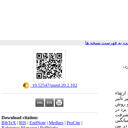
ت به فهرست نسخه ها
د،
‎ 10.52547/unmf.20.2.102
ارتقاء
 تأثیر
 و روش
واحد یزد در
گی ارتقاء دهنده سلامت Walker و انگیزه پیشرفت
Download citation:
ها: میانگین
BibTeX
|
RIS
|
EndNote
|
Medlars
|
ProCite
|
زش پیشرفت ۴۲/6±۷۰/78 به دست آمد. در بین
Reference Manager
|
RefWorks