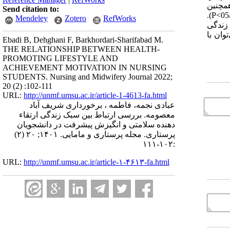
همچنین
Send citation to:
سبک زندگی ارتقاء دهنده سلامت دانشجویان و ابعاد خودشکوفایی و بین فردی با انگیزش پیشرفت رابطه مستقیم و معناداری داشت (05/0>P).
Mendeley
Zotero
RefWorks
زندگی
وان با
Ebadi B, Dehghani F, Barkhordari-Sharifabad M.
THE RELATIONSHIP BETWEEN HEALTH-
PROMOTING LIFESTYLE AND
ACHIEVEMENT MOTIVATION IN NURSING
STUDENTS. Nursing and Midwifery Journal 2022;
20 (2) :102-111
URL:
http://unmf.umsu.ac.ir/article-1-4613-fa.html
عبادی نجمه، فاطمه ، برخورداری شریف آباد
معصومه. بررسی ارتباط بین سبک زندگی ارتقاء
دهنده سلامتی و انگیزش پیشرفت در دانشجویان
پرستاری. مجله پرستاری و مامایی. ۱۴۰۱; ۲۰ (۲)
:۱۰۲-۱۱۱
URL:
http://unmf.umsu.ac.ir/article-۱-۴۶۱۳-fa.html