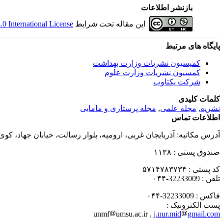
بازنشر اطلاعات
این مقاله تحت شرایط
 International License
پایگاه های مرتبط
کمیسیون نشریات وزارت بهداشت
کمسیون نشریات وزارت علوم
شرکت یکتاوب
کلمات کلیدی
نشریه
,
مجله علمی
,
مجله پرستاری و مامایی
اطلاعات تماس
آدرس مکاتبه:
آذربایجان غربی، ارومیه، بلوار رسالت، خیابان جهاد، کو
صندوق پستی :
۱۱۳۸
کد پستی :
۵۷۱۴۷۸۳۷۳۴
تلفن :
32233009-۰۴۴
فاکس :
32233009-۰۴۴
پست الکترونیک :
unmf
umsu.ac.ir ,
j.nur.mid
gmail.com