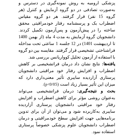
پزشکی ارومیه به روش نمونه‌گیری در دسترس و
به‌صورت تصادفی در دو گروه آزمایش و کنترل (هر
گروه 15 نفر) قرار گرفتند. هر دو گروه
مقیاس
اضطراب
بک و پرسشنامه رفتار خودمراقبتی محقق
ساخته را
در
پیش‌آزمون
و
پس‌آزمون
تکمیل
کردند.
دانشجویان گروه
آزمایش
به
مدت
4 ماه (از بهمن 1400
تا اردیبهشت 1401)
در 12 جلسه 1 ساعتی تحت
مداخله
فراشناختی تشخیصی
قرار
گرفتند
مقایسه
بین
دو
گروه
.
با
استفاده
از
آزمون تحلیل
کوواریانس بررسی
شد.
یافته‌ها:
نتایج نشان داد درمان فراتشخیصی بر کاهش
اضطراب و
افزایش رفتار خود مراقبتی
دانشجویان
پرستاری آزاردیده سایبری تأثیر معنی‌داری دارد
که
میزان این تأثیر
بسیار زیاد
است (
).
p˂0/05
بحث و نتیجه‌گیری:
درمان فراتشخیصی می‌تواند
به‌عنوان روشی مؤثر برای کاهش اضطراب و افزایش
رفتار خود مراقبتی دانشجویان پرستاری آزاردیده
سایبری به‌کاربرده شود و می‌توان
از آن
برای تدوین
برنامه‌هایی جهت افزایش سطح خودمراقبتی و درمان
اضطراب دانشجویان علوم پزشکی خصوصاً پرستاری
استفاده نمود
.