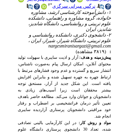
۲
*
،
نرگس میرانی سرگزی
۱- دانش‌آموخته کارشناسی ارشد، مشاوره
خانواده، گروه مشاوره و راهنمایی، دانشکده
علوم تربیتی و روانشناسی، دانشگاه شاندیز،
شاندیز، ایران
۲- دانشجوی دکتری، دانشکده روانشناسی و
علوم تربیتی، دانشگاه شیراز، شیراز، ایران ،
nargesmiranisargazi@gmail.com
:
(۳۸۱۹ مشاهده)
پیش‌زمینه و هدف:
آزار و اذیت سایبری با سهولت تولید
محتوای آنلاین، امکان ارسال پیام به‌صورت ناشناس،
انتشار سریع و گسترده و عدم وجود فشارهای مرتبط با
ارتباط چهره به چهره تسهیل شده و بنابراین افزایش
یافته است. این شکل جدید از آزار، مستحق توجه
بیشتر
محققان است زیرا آسیب‌های زیادی به
دانشجویان و جوانان وارد می‌کند.
مطالعه
حاضر باهدف
تعیین تأثیر درمان فراتشخیصی بر اضطراب و رفتار
خود مراقبتی دانشجویان پرستاری آزاردیده سایبری
انجام شد.
مواد و روش کار:
در این کارآزمایی بالینی تصادفی
شده،
تعداد 30 دانشجوی پرستاری دانشگاه علوم