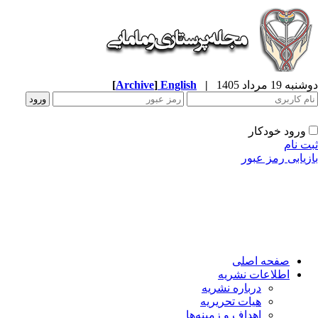
ه 19 مرداد 1405
|
English
]
Archive
[
ورود خودکار
ت نام
زیابی رمز عبور
صفحه اصلی
اطلاعات نشریه
درباره نشریه
هیات تحریریه
اهداف و زمینه‌ها