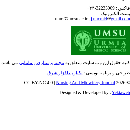
کس :
32233009-۰۴۴
ت الکترونیک :
unmf
umsu.ac.ir ,
j.nur.mid
gmail.c
یه حقوق این وب سایت متعلق به
مجله پرستاری و مامایی
می باشد.
احی و برنامه نویسی :
یکتاوب افزار شرق
Nursing And Midwifery Journal
© 202
Designed & Developed by :
Yektaw