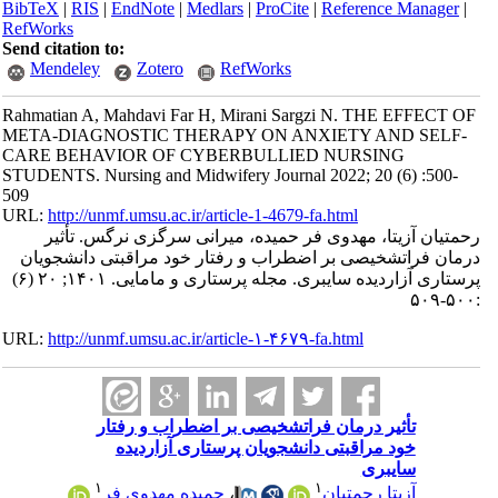
BibTeX
|
RIS
|
EndNote
|
Medlars
|
ProCite
|
Reference Manager
|
RefWorks
Send citation to:
Mendeley
Zotero
RefWorks
Rahmatian A, Mahdavi Far H, Mirani Sargzi N. THE EFFECT OF
META-DIAGNOSTIC THERAPY ON ANXIETY AND SELF-
CARE BEHAVIOR OF CYBERBULLIED NURSING
STUDENTS. Nursing and Midwifery Journal 2022; 20 (6) :500-
509
URL:
http://unmf.umsu.ac.ir/article-1-4679-fa.html
رحمتیان آزیتا، مهدوی فر حمیده، میرانی سرگزی نرگس. تأثیر
درمان فراتشخیصی بر اضطراب و رفتار خود مراقبتی دانشجویان
پرستاری آزاردیده سایبری. مجله پرستاری و مامایی. ۱۴۰۱; ۲۰ (۶)
:۵۰۰-۵۰۹
URL:
http://unmf.umsu.ac.ir/article-۱-۴۶۷۹-fa.html
تأثیر درمان فراتشخیصی بر اضطراب و رفتار
خود مراقبتی دانشجویان پرستاری آزاردیده
سایبری
۱
۱
آزیتا رحمتیان
،
حمیده مهدوی فر