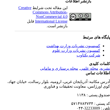
بازنشر اطلاعات
این مقاله تحت شرایط
Creative
Commons Attribution-
NonCommercial 4.0
International License
قابل
بازنشر است.
یگاه های مرتبط
کمیسیون نشریات وزارت بهداشت
کمسیون نشریات وزارت علوم
شرکت یکتاوب
مات کلیدی
ریه
,
مجله علمی
,
مجله پرستاری و مامایی
لاعات تماس
رس مکاتبه:
آذربایجان غربی، ارومیه، بلوار رسالت، خیابان جهاد،
ی اورژانس، معاونت تحقیقات و فناوری
دوق پستی :
۱۱۳۸
 پستی :
۵۷۱۴۷۸۳۷۳۴
فن :
32233009-۰۴۴