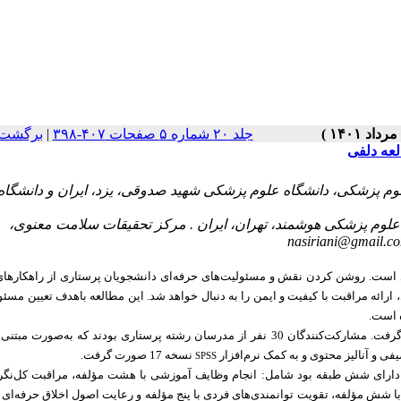
جلد ۲۰ شماره ۵ صفحات ۴۰۷-۳۹۸
|
برگشت 
لعه دلفی
م پزشکی، دانشگاه علوم پزشکی شهید صدوقی، یزد، ایران و دانشگاه
لوم پزشکی هوشمند، تهران، ایران . مرکز تحقیقات سلامت معنوی،
nasiriani@gmail.c
 است. روشن کردن نقش و مسئولیت‌های حرفه‌ای دانشجویان پرستاری از راهکارها
رائه مراقبت با کیفیت و ایمن را به دنبال خواهد شد. این مطالعه باهدف تعیین مسئو
 است.
تعدیل یافته است که طی دو راند صورت گرفت. مشارکت‌کنندگان 30 نفر از مدرسان رشته پرستاری بودند که به‌صور
یفی و آنالیز محتوی و به کمک نرم‌افزار
نسخه 17 صورت گرفت.
SPSS
دارای
شش طبقه بود شامل: انجام وظایف آموزشی با هشت مؤلفه، مراقبت کل‌نگر ب
ا شش مؤلفه، تقویت توانمندی‌های فردی با پنج مؤلفه و رعایت اصول اخلاق حرفه‌ای