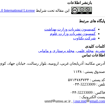
بازنشر اطلاعات
این مقاله تحت شرایط
 International License
پایگاه های مرتبط
کمیسیون نشریات وزارت بهداشت
کمسیون نشریات وزارت علوم
شرکت یکتاوب
کلمات کلیدی
نشریه
,
مجله علمی
,
مجله پرستاری و مامایی
اطلاعات تماس
آدرس مکاتبه:
آذربایجان غربی، ارومیه، بلوار رسالت، خیابان جهاد، کو
صندوق پستی :
۱۱۳۸
کد پستی :
۵۷۱۴۷۸۳۷۳۴
تلفن :
32233009-۰۴۴
فاکس :
32233009-۰۴۴
پست الکترونیک :
unmf
umsu.ac.ir ,
j.nur.mid
gmail.com