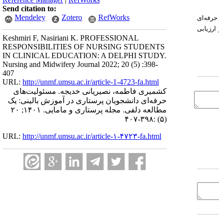
Send citation to:
Mendeley
Zotero
RefWorks
حرفه‌ای
ارزیابی
Keshmiri F, Nasiriani K. PROFESSIONAL
RESPONSIBILITIES OF NURSING STUDENTS
IN CLINICAL EDUCATION: A DELPHI STUDY.
Nursing and Midwifery Journal 2022; 20 (5) :398-
407
URL:
http://unmf.umsu.ac.ir/article-1-4723-fa.html
کشمیری فاطمه، نصیریانی خدیجه. مسئولیت‌های
حرفه‌ای دانشجویان پرستاری در آموزش بالینی: یک
مطالعه دلفی. مجله پرستاری و مامایی. ۱۴۰۱; ۲۰
(۵) :۳۹۸-۴۰۷
URL:
http://unmf.umsu.ac.ir/article-۱-۴۷۲۳-fa.html