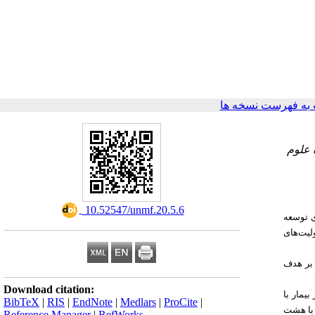
به فهرست نسخه ها
 علوم
‎ 10.52547/unmf.20.5.6
ی توسعه
لیت‌های
ت مبتنی بر هدف
Download citation:
یمار با
BibTeX
|
RIS
|
EndNote
|
Medlars
|
ProCite
|
 با هشت
Reference Manager
|
RefWorks