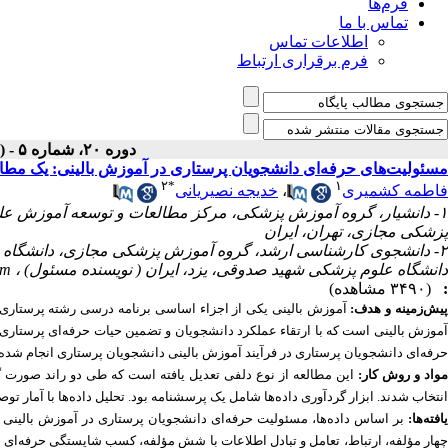
فرم‌ها
تماس با ما
اطلاعات تماس
فرم برقراری ارتباط
دوره ۲۰، شماره ۵ - ( مرداد ۱۴۰۱ )
مسئولیت‌های حرفه‌ای دانشجویان پرستاری در آموزش بالینی: یک مطا
۲
*
۱
فاطمه کشمیری
،
خدیجه نصیریانی
۱- دانشیار، گروه آموزش پزشکی، مرکز مطالعات و توسعه آموزش علو
پزشکی مجازی، تهران، ایران
۲- دانشجوی کارشناسی ارشد، گروه آموزش پزشکی مجازی، دانشگاه ع
دانشگاه علوم پزشکی شهید صدوقی، یزد، ایران ( نویسنده مسئول) ،
om
:
(۳۴۹۰ مشاهده)
یش‌زمینه و هدف:
آموزش بالینی یکی از اجزاء اساسی برنامه درسی رشته پرستاری
آموزش بالینی است که با ارتقاء عملکرد دانشجویان و تضمین حیات حرفه‌ای پرستاری، ا
حرفه‌ای دانشجو
یان پرستاری
در فرآیند آموزش بالینی دانشجویان پرستاری انجام شده
واد و روش کار:
این مطالعه از نوع دلفی
انتخاب شدند. ابزار گردآوری داده‌ها
شامل یک
پرسشنامه بود. تحلیل داده‌ها با آمار توص
افته‌ها:
بر اساس داده‌ها، مسئولیت حرفه‌ای دانشجویان پرستاری در آموزش بالینی
چهار مؤلفه، ارتباط، تعامل و تبادل اطلاعات با شش مؤلفه، کسب شایستگی حرفه‌ای ب