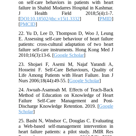
on self-care behaviors in patients with heart
failure in Shahid Modarres Hospital in Kashmar.
J Health Field 2018;5(4):1-7.
[
DOI:10.18502/jthc.v15i1.3332
] [
PMID
]
[
PMCID
]
22. Yu D, Lee D, Thompson D, Woo J, Leung
E. Assessing self-care behaviour of heart failure
patients: cross-cultural adaptation of two heart
failure self-care instruments. Hong Kong Med J
2010;16(3):13-6. [
Google Scholar
]
23. Shojaei F, Asemi M, Najaf Yarandi A,
Hosseini F. Self-Care Behaviours, Quality of
Life Among Patients with Heart Failure. Iran J
Nurs 2006;18(44):49-55. [
Google Scholar
]
24. Awuah-Asamoah M. Effects of Teach-Back
Method of Education on Knowledge of Heart
Failure Self-Care Management and Post-
Discharge Knowledge Retention. 2019. [
Google
Scholar
]
25. Bashi N, Windsor C, Douglas C. Evaluating
a Web-based self-management intervention in
heart failure patients: a pilot study. JMIR Res