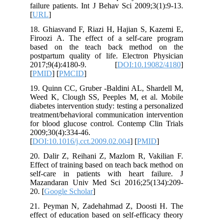
failure patients. Int J Behav Sci 2009;3(1):9-13.
[
URL
]
18. Ghiasvand F, Riazi H, Hajian S, Kazemi E,
Firoozi A. The effect of a self-care program
based on the teach back method on the
postpartum quality of life. Electron Physician
2017;9(4):4180-9. [
DOI:10.19082/4180
]
[
PMID
] [
PMCID
]
19. Quinn CC, Gruber -Baldini AL, Shardell M,
Weed K, Clough SS, Peeples M, et al. Mobile
diabetes intervention study: testing a personalized
treatment/behavioral communication intervention
for blood glucose control. Contemp Clin Trials
2009;30(4):334-46.
[
DOI:10.1016/j.cct.2009.02.004
] [
PMID
]
20. Dalir Z, Reihani Z, Mazlom R, Vakilian F.
Effect of training based on teach back method on
self-care in patients with heart failure. J
Mazandaran Univ Med Sci 2016;25(134):209-
20. [
Google Scholar
]
21. Peyman N, Zadehahmad Z, Doosti H. The
effect of education based on self-efficacy theory