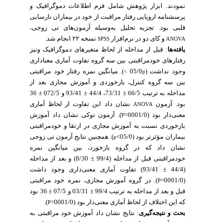
نمودند.
ابزار پژوهش شامل فرم اطلاعات دموگرافیک و
پرسشنامه اروپایی رفتار مراقبت از خود در بیماران نارسایی
قلبی بود. تجزیه تحلیل به‌وسیله آزمون‌های تی زوجی،
و کای دو در نرم‌افزار
نسخه ۲۲ انجام شد.
SPSS
ANOVA
یافته‌ها
: قبل از مداخله از لحاظ متغیرهای دموگرافیک ونیز
رفتارهای خودمراقبتی بین سه گروه تفاوت آماری معناداری
وجود نداشت (05/0
). میانگین نمره رفتار خود مراقبتی
p >
بین سه گروه کنترل، بازخوردی و آموزش مجازی بعد از
مداخله به ترتیب 66/5 ± 73/31، 44/4 ± 93/41 و 072/5 ± 36
بود. آزمون
نشان داد این تفاوت از لحاظ آماری
ANOVA
معنی‌دار بود (0001/0=
). آزمون توکی نشان داد آموزش
P
بازخوردی نسبت به آموزش مجازی در ارتقا و خودمراقبتی
بیماران مؤثرتر بود (05/0>
). همچنین نتایج آزمون تی زوجی
p
نشان داد که در گروه بازخورد، بین میانگین نمره
خودمراقبتی قبل از مداخله (99/4 ± 8/30) و بعد از مداخله
(44/4 ± 93/41) تفاوت آماری معنی‌داری وجود داشت
). در گروه آموزش مجازی، نمره خود مراقبتی
(0001/0=
P
قبل و بعد از مداخله به ترتیب 99/4 ± 03/31 و 07/5 ± 36 بود
).
که این اختلاف از لحاظ آماری معنی‌دار بود (0001/0=
P
نتایج نشان داد آموزش خود مراقبتی به
:
بحث و نتیجه‌گیری