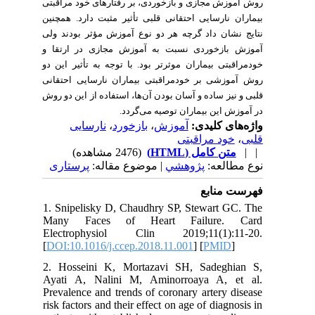
روش آموزش مجازی و بازخورد
ی
، بر رفتارهای خود مراقبتی
بیماران نارسایی احتقانی قلبی تأثیر مثبت دارد.
همچنین
نتایج نشان داد گرچه هر دو نوع آموزش مؤثر بودند ولی
آموزش بازخوردی نسبت به آموزش مجازی در ارتقا و
خودمراقبتی بیماران موثرتر بود.
با توجه به تأثیر این دو
روش آموزشی بر خودمراقبتی بیماران نارسایی احتقانی
قلبی و نیز ساده و آسان بودن آن‌ها، استفاده از این دو روش
در آموزش این بیماران توصیه می‌گردد.
نارسایی
،
بازخورد
،
آموزش
واژه‌های کلیدی:
خود مراقبتی
،
قلبی
(2476 مشاهده)
متن کامل (HTML)
| |
نوع مطالعه:
پژوهشي
| موضوع مقاله:
پرستاری
فهرست منابع
1. Snipelisky D, Chaudhry SP, Stewart GC. The
Many Faces of Heart Failure. Card
Electrophysiol Clin 2019;11(1):11-20.
[
DOI:10.1016/j.ccep.2018.11.001
] [
PMID
]
2. Hosseini K, Mortazavi SH, Sadeghian S,
Ayati A, Nalini M, Aminorroaya A, et al.
Prevalence and trends of coronary artery disease
risk factors and their effect on age of diagnosis in