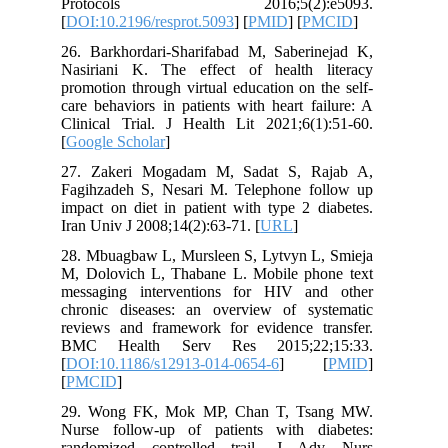
Protocols 2016;5(2):e5093.
[
DOI:10.2196/resprot.5093
] [
PMID
] [
PMCID
]
26. Barkhordari-Sharifabad M, Saberinejad K,
Nasiriani K. The effect of health literacy
promotion through virtual education on the self-
care behaviors in patients with heart failure: A
Clinical Trial. J Health Lit 2021;6(1):51-60.
[
Google Scholar
]
27. Zakeri Mogadam M, Sadat S, Rajab A,
Fagihzadeh S, Nesari M. Telephone follow up
impact on diet in patient with type 2 diabetes.
Iran Univ J 2008;14(2):63-71. [
URL
]
28. Mbuagbaw L, Mursleen S, Lytvyn L, Smieja
M, Dolovich L, Thabane L. Mobile phone text
messaging interventions for HIV and other
chronic diseases: an overview of systematic
reviews and framework for evidence transfer.
BMC Health Serv Res 2015;22;15:33.
[
DOI:10.1186/s12913-014-0654-6
] [
PMID
]
[
PMCID
]
29. Wong FK, Mok MP, Chan T, Tsang MW.
Nurse follow-up of patients with diabetes:
randomized controlled trail. J Adv Nurs