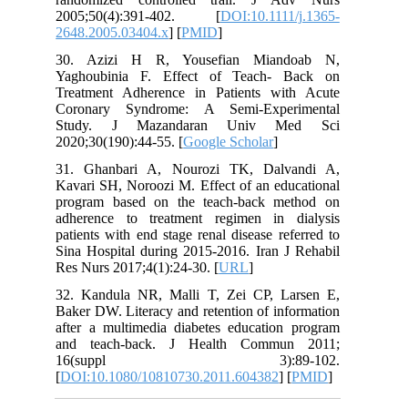
2005;50(4):391-402. [
DOI:10.1111/j.1365-
2648.2005.03404.x
] [
PMID
]
30. Azizi H R, Yousefian Miandoab N,
Yaghoubinia F. Effect of Teach- Back on
Treatment Adherence in Patients with Acute
Coronary Syndrome: A Semi-Experimental
Study. J Mazandaran Univ Med Sci
2020;30(190):44-55. [
Google Scholar
]
31. Ghanbari A, Nourozi TK, Dalvandi A,
Kavari SH, Noroozi M. Effect of an educational
program based on the teach-back method on
adherence to treatment regimen in dialysis
patients with end stage renal disease referred to
Sina Hospital during 2015-2016. Iran J Rehabil
Res Nurs 2017;4(1):24-30. [
URL
]
32. Kandula NR, Malli T, Zei CP, Larsen E,
Baker DW. Literacy and retention of information
after a multimedia diabetes education program
and teach-back. J Health Commun 2011;
16(suppl 3):89-102.
[
DOI:10.1080/10810730.2011.604382
] [
PMID
]