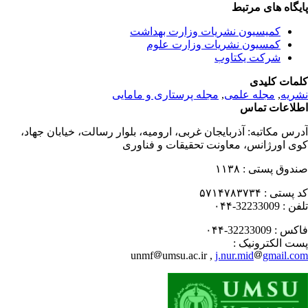
یگاه های مرتبط
کمیسیون نشریات وزارت بهداشت
کمسیون نشریات وزارت علوم
شرکت یکتاوب
مات کلیدی
مجله پرستاری و مامایی
,
مجله علمی
,
ریه
لاعات تماس
درس مکاتبه
آذربایجان غربی، ارومیه، بلوار رسالت، خیابان جهاد،
ی اورژانس، معاونت تحقیقات و فناوری
۱۱۳۸
صندوق پستی
۵۷۱۴۷۸۳۷۳۴
کد پستی
32233009-۰۴۴
تلفن
32233009-۰۴۴
فاکس
پست الکترونیک
unmf
umsu.ac.ir ,
j.nur.mid
gmail.c