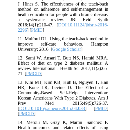
J, Hines S. The effectiveness of the teach-back
method on adherence and self-management in
health education for people with chronic disease:
a systematic review. JBI Evid Synth
2016;14(1):210-47. [
DOI:10.11124/jbisrir-2016-
2296
] [
PMID
]
11. Mulford DL. Using the teach-back method to
improve self-care behaviors. Hampton
University; 2016. [
Google Scholar
]
12. Sami W, Ansari T, Butt NS, Hamid MRA.
Effect of diet on type 2 diabetes mellitus: A
review. International J Health Sci 2017;11(2):65-
71. [
PMCID
]
13. Kim MT, Kim KB, Huh B, Nguyen T, Han
HR, Bone LR, Levine D. The Effect of a
Community-Based Self-Help Intervention:
Korean Americans With Type 2 Diabetes. Am J
Prev Med 2015;49(5):726-37.
[
DOI:10.1016/j.amepre.2015.04.033
] [
PMID
]
[
PMCID
]
14. Merolli M, Gray K, Martin -Sanchez F.
Health outcomes and related effects of using