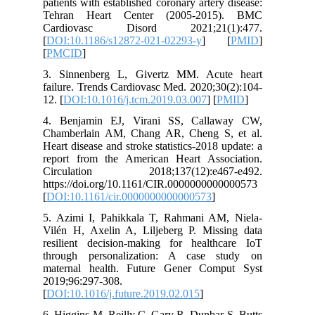
patients with established coronary artery disease:
Tehran Heart Center (2005-2015). BMC
Cardiovasc Disord 2021;21(1):477.
[
DOI:10.1186/s12872-021-02293-y
] [
PMID
]
[
PMCID
]
3. Sinnenberg L, Givertz MM. Acute heart
failure. Trends Cardiovasc Med. 2020;30(2):104-
12. [
DOI:10.1016/j.tcm.2019.03.007
] [
PMID
]
4. Benjamin EJ, Virani SS, Callaway CW,
Chamberlain AM, Chang AR, Cheng S, et al.
Heart disease and stroke statistics-2018 update: a
report from the American Heart Association.
Circulation 2018;137(12):e467-e492.
https://doi.org/10.1161/CIR.0000000000000573
[
DOI:10.1161/cir.0000000000000573
]
5. Azimi I, Pahikkala T, Rahmani AM, Niela-
Vilén H, Axelin A, Liljeberg P. Missing data
resilient decision-making for healthcare IoT
through personalization: A case study on
maternal health. Future Gener Comput Syst
2019;96:297-308.
[
DOI:10.1016/j.future.2019.02.015
]
6. Higgins M, Reilly C, Gary R, Dunbar S, Butts