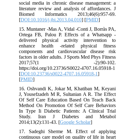
social media in chronic disease management: a
literature review and analysis of affordances. J
Biomed Informatics 2013;46(6):957-69.
[
DOI:10.1016/j.jbi.2013.04.010
] [
PMID
]
15. Muntaner -Mas A, Vidal -Conti J, Borràs PA,
Ortega FB, Palou P. Effects of a Whatsapp -
delivered physical activity intervention to
enhance health -related physical fitness
components and cardiovascular disease risk
factors in older adults. J Sports Med Phys Fitness
2017;57(1 -2):90-102.
https://doi.org/10.23736/S0022-4707.16.05918-1
[
DOI:10.23736/s0022-4707.16.05918-1
]
[
PMID
]
16. Oshvandi K, Jokar M, Khatiban M, Keyani
J, Yousefzadeh M R, Sultanian A R. The Effect
Of Self Care Education Based On Teach Back
Method On Promotion Of Self Care Behaviors
In Type Ii Diabetic Patients: A Clinical Trial
Study. Iran J Diabetes and Metabol
2014;13(2):131-43. [
Google Scholar
]
17. Sadeghi Sherme M. Effect of applying
continuous care model on quality of life in heart