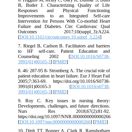
B, Butler J. Characterizing Quality of Life
Responses and Physical Functioning
Improvements to an Integrated Self-care
Intervention for Persons With Co-morbid Heart
Failure and Diabetes. Circ Cardiovasc Qual
Outcomes 2017;10(suppl_3):A224.
[
DOI:10.1161/circoutcomes.10.suppl_3.224
]
7. Riegel B, Carlson B. Facilitators and barriers
to HF self-care. Patient Education and
Counseling 2002 [
DOI:10.1016/S0738-
3991(01)00165-3
] [
PMID
]
8. 46: 287-95 8- Stromberg A. The crucial role of
patient education in heart failure. Eur J Heart Fail
2005;7:363-69. https://doi.org/10.1016/S0738-
3991(01)00165-3 [
DOI:10.1016/s0738-
3991(01)00165-3
] [
PMID
]
9. Roy C. Key issues in nursing theory:
Developments, challenges, and future directions.
Nurs Res 2018;67(2):81-92.
https://doi.org/10.1097/NNR.0000000000000266
[
DOI:10.1097/nnr.0000000000000266
] [
PMID
]
10. Dinh TT, Bonner A, Clark R, Ramsbotham