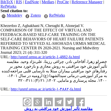
BibTeX
|
RIS
|
EndNote
|
Medlars
|
ProCite
|
Reference Manager
|
RefWorks
Send citation to:
Mendeley
Zotero
RefWorks
Khezerloo Z, Aghakhani N, Cheraghi R, Alonejad V.
COMPARISON OF THE EFFECT OF VIRTUAL AND
FEEDBACK-BASED SELF-CARE TRAINING ON THE
SELF-CARE BEHAVIORS OF HEART FAILURE PATIENTS
REFERRED TO SEYYED AL-SHOHADA URMIA MEDICAL
TRAINING CENTER IN 2020-2021. Nursing and Midwifery
Journal 2023; 21 (4) :311-320
URL:
http://unmf.umsu.ac.ir/article-1-4882-fa.html
خضرلو زهرا، آقاخانی نادر، چراغی رزیتا، علی‌نژاد وحید. مقایسه
تأثیر آموزش خود مراقبتی به روش مجازی و بازخورد محور بر
رفتارهای خود مراقبتی بیماران مبتلا به نارسایی قلبی مراجعه‌کننده
به مرکز آموزشی درمانی سیدالشهدا (ع) ارومیه در سال ۱۴۰۱-
۱۴۰۰. مجله پرستاری و مامایی. ۱۴۰۲; ۲۱ (۴) :۳۱۱-۳۲۰
URL:
http://unmf.umsu.ac.ir/article-۱-۴۸۸۲-fa.html
مقایسه تأثیر آموزش خود مراقبتی به روش