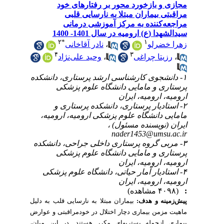
مجازی و بازخورد محور بر رفتارهای خود
مراقبتی بیماران مبتلا به نارسایی قلبی
مراجعه‌کننده به مرکز آموزشی درمانی
سیدالشهدا (ع) ارومیه در سال 1401- 1400
۲
*
۱
نادر آقاخانی
،
زهرا خضرلو
۴
۳
وحید علی‌نژاد
،
رزیتا چراغی
،
۱- دانشجوی کارشناسی ارشد پرستاری، دانشکده
پرستاری و مامایی دانشگاه علوم پزشکی
ارومیه، ارومیه، ایران
۲- استادیار پرستاری، دانشکده پرستاری و
مامایی دانشگاه علوم پزشکی ارومیه، ارومیه،
ایران (نویسنده مسئول) ،
nader1453@umsu.ac.ir
۳- مربی گروه پرستاری داخلی جراحی، دانشکده
پرستاری و مامایی دانشگاه علوم پزشکی
ارومیه، ارومیه، ایران
۴- استادیار آمار حیاتی، دانشگاه علوم پزشکی
ارومیه، ارومیه، ایران
(۴۰۹۸ مشاهده)
:
پیش‌زمینه و هدف:
بیماران مبتلا به نارسایی قلب به دلیل
ماهیت مزمن بیماری دچار اختلال در خودمراقبتی و عوارض
بیماری ازجمله بستریهای مکرر هستند. در این میان،