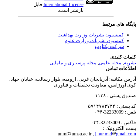
قابل
International License
بازنشر است.
یگاه های مرتبط
کمیسیون نشریات وزارت بهداشت
کمسیون نشریات وزارت علوم
شرکت یکتاوب
مات کلیدی
مجله پرستاری و مامایی
,
مجله علمی
,
ریه
لاعات تماس
درس مکاتبه
آذربایجان غربی، ارومیه، بلوار رسالت، خیابان جهاد،
ی اورژانس، معاونت تحقیقات و فناوری
۱۱۳۸
صندوق پستی
۵۷۱۴۷۸۳۷۳۴
کد پستی
32233009-۰۴۴
تلفن
32233009-۰۴۴
فاکس
پست الکترونیک
unmf
umsu.ac.ir ,
j.nur.mid
gmail.c