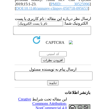
2019;15:1-23. [
PMID: 30525996
]
[
DOI:10.1146/annurev-clinpsy-050718-095653
]
ارسال نظر درباره این مقاله : نام کاربری یا پست
الکترونیک شما:
ارسال پیام به نویسنده مسئول
بازنشر اطلاعات
Creative
این مقاله تحت شرایط
Commons Attribution-
NonCommercial 4.0