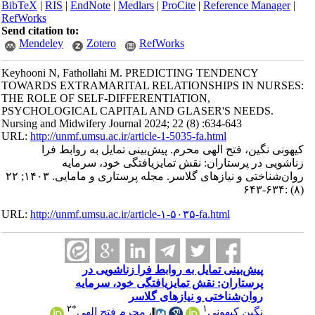
BibTeX
|
RIS
|
EndNote
|
Medlars
|
ProCite
|
Reference Manager
|
RefWorks
Send citation to:
Mendeley
Zotero
RefWorks
Keyhooni N, Fathollahi M. PREDICTING TENDENCY
TOWARDS EXTRAMARITAL RELATIONSHIPS IN NURSES:
THE ROLE OF SELF-DIFFERENTIATION,
PSYCHOLOGICAL CAPITAL AND GLASER'S NEEDS.
Nursing and Midwifery Journal 2024; 22 (8) :634-643
URL:
http://unmf.umsu.ac.ir/article-1-5035-fa.html
کیهونی نگین، فتح الهی محرم. پیش‌بینی تمایل به روابط فرا
زناشویی در پرستاران: نقش تمایزیافتگی خود، سرمایه
روان‌شناختی و نیازهای گلاسر. مجله پرستاری و مامایی. ۱۴۰۳; ۲۲
(۸) :۶۳۴-۶۴۳
URL:
http://unmf.umsu.ac.ir/article-۱-۵۰۳۵-fa.html
پیش‌بینی تمایل به روابط فرا زناشویی در
پرستاران: نقش تمایزیافتگی خود، سرمایه
روان‌شناختی و نیازهای گلاسر
۲
*
۱
محرم فتح الهی
،
نگین کیهونی