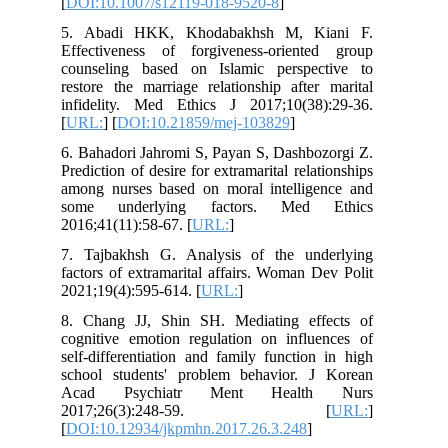
[
DOI:10.1007/s12119-018-9520-8
]
5. Abadi HKK, Khodabakhsh M, Kiani F.
Effectiveness of forgiveness-oriented group
counseling based on Islamic perspective to
restore the marriage relationship after marital
infidelity. Med Ethics J 2017;10(38):29-36.
[
URL:
] [
DOI:10.21859/mej-103829
]
6. Bahadori Jahromi S, Payan S, Dashbozorgi Z.
Prediction of desire for extramarital relationships
among nurses based on moral intelligence and
some underlying factors. Med Ethics
2016;41(11):58-67. [
URL:
]
7. Tajbakhsh G. Analysis of the underlying
factors of extramarital affairs. Woman Dev Polit
2021;19(4):595-614. [
URL:
]
8. Chang JJ, Shin SH. Mediating effects of
cognitive emotion regulation on influences of
self-differentiation and family function in high
school students' problem behavior. J Korean
Acad Psychiatr Ment Health Nurs
2017;26(3):248-59. [
URL:
]
[
DOI:10.12934/jkpmhn.2017.26.3.248
]