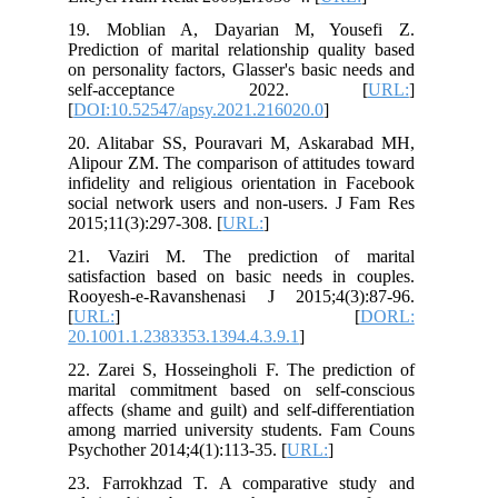
19. Moblian A, Dayarian M, Yousefi Z.
Prediction of marital relationship quality based
on personality factors, Glasser's basic needs and
self-acceptance 2022. [
URL:
]
[
DOI:10.52547/apsy.2021.216020.0
]
20. Alitabar SS, Pouravari M, Askarabad MH,
Alipour ZM. The comparison of attitudes toward
infidelity and religious orientation in Facebook
social network users and non-users. J Fam Res
2015;11(3):297-308. [
URL:
]
21. Vaziri M. The prediction of marital
satisfaction based on basic needs in couples.
Rooyesh-e-Ravanshenasi J 2015;4(3):87-96.
[
URL:
] [
DORL:
20.1001.1.2383353.1394.4.3.9.1
]
22. Zarei S, Hosseingholi F. The prediction of
marital commitment based on self-conscious
affects (shame and guilt) and self-differentiation
among married university students. Fam Couns
Psychother 2014;4(1):113-35. [
URL:
]
23. Farrokhzad T. A comparative study and