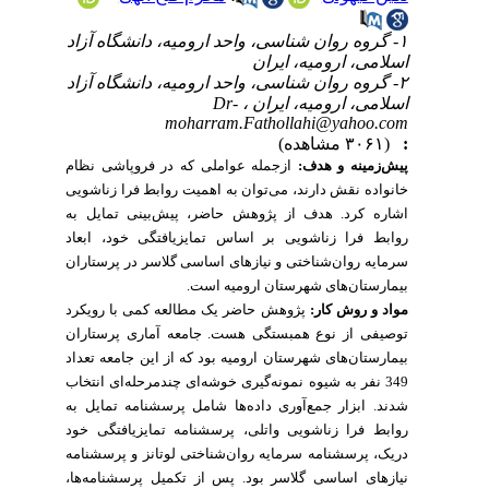
۱- گروه روان شناسی، واحد ارومیه، دانشگاه آزاد
اسلامی، ارومیه، ایران
۲- گروه روان شناسی، واحد ارومیه، دانشگاه آزاد
Dr-
اسلامی، ارومیه، ایران ،
moharram.Fathollahi@yahoo.com
(۳۰۶۱ مشاهده)
:
پیش‌زمینه و هدف:
ازجمله عواملی که در فروپاشی نظام
خانواده نقش دارند، می‌توان به اهمیت روابط فرا زناشویی
اشاره کرد. هدف از پژوهش حاضر، پیش‌بینی تمایل به
روابط فرا زناشویی بر اساس تمایزیافتگی خود، ابعاد
سرمایه روان‌شناختی و نیازهای اساسی گلاسر در پرستاران
بیمارستان‌های شهرستان ارومیه است.
مواد و روش کار:
پژوهش حاضر یک مطالعه کمی با رویکرد
توصیفی از نوع همبستگی هست. جامعه آماری پرستاران
بیمارستان‌های شهرستان ارومیه بود که از این جامعه تعداد
349 نفر به شیوه نمونه‌گیری خوشه‌ای چندمرحله‌ای انتخاب
شدند. ابزار جمع‌آوری داده‌ها شامل پرسشنامه تمایل به
روابط فرا زناشویی واتلی، پرسشنامه تمایزیافتگی خود
دریک، پرسشنامه سرمایه روان‌شناختی لوتانز و پرسشنامه
نیازهای اساسی گلاسر بود. پس از تکمیل پرسشنامه‌ها،