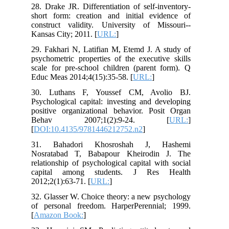
28. Drake JR. Differentiation of self-inventory-
short form: creation and initial evidence of
construct validity. University of Missouri--
Kansas City; 2011. [
URL:
]
29. Fakhari N, Latifian M, Etemd J. A study of
psychometric properties of the executive skills
scale for pre-school children (parent form). Q
Educ Meas 2014;4(15):35-58. [
URL:
]
30. Luthans F, Youssef CM, Avolio BJ.
Psychological capital: investing and developing
positive organizational behavior. Posit Organ
Behav 2007;1(2):9-24. [
URL:
]
[
DOI:10.4135/9781446212752.n2
]
31. Bahadori Khosroshah J, Hashemi
Nosratabad T, Babapour Kheirodin J. The
relationship of psychological capital with social
capital among students. J Res Health
2012;2(1):63-71. [
URL:
]
32. Glasser W. Choice theory: a new psychology
of personal freedom. HarperPerennial; 1999.
[
Amazon Book:
]