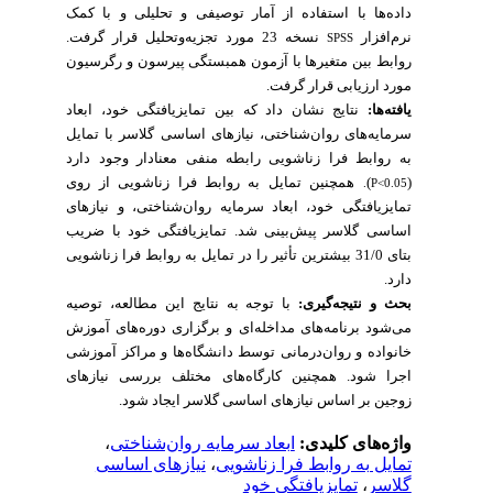
داده‌ها با استفاده از آمار توصیفی و تحلیلی و با کمک
نرم‌افزار
نسخه 23 مورد تجزیه‌وتحلیل قرار گرفت.
SPSS
روابط بین متغیرها با آزمون همبستگی پیرسون و رگرسیون
مورد ارزیابی قرار گرفت.
یافته‌ها:
نتایج نشان داد که بین
تمایزیافتگی خود
، ابعاد
سرمایه‌های روان‌شناختی، نیازهای اساسی گلاسر با تمایل
به روابط فرا زناشویی رابطه منفی معنادار وجود دار
د
همچنین تمایل به روابط فرا زناشویی از روی
)
(
.
P<0.05
تمایزیافتگی خود، ابعاد سرمایه روان‌شناختی، و نیازهای
اساسی گلاسر پیش‌بینی شد. تمایزیافتگی خود با ضریب
بتای 31/0 بیشترین تأثیر را در تمایل به روابط فرا زناشویی
دارد.
بحث و نتیجه‌گیری:
با توجه به نتایج این مطالعه،
توصیه
می‌شود برنامه‌های مداخله‌ای و برگزاری دوره‌های آموزش
خانواده و روان‌درمانی توسط دانشگاه‌ها و مراکز آموزشی
اجرا شود. همچنین کارگاه‌های مختلف بررسی نیازهای
زوجین بر اساس نیازهای اساسی گلاسر ایجاد شود.
،
ابعاد سرمایه روان‌شناختی
واژه‌های کلیدی:
نیازهای اساسی
،
تمایل به روابط فرا زناشویی
تمایزیافتگی خود
،
گلاسر