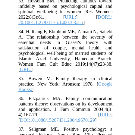
33. Hosseini SM. Predicting attitudes toward
infidelity based on psychological capital and
spiritual well-being in women. Res Womens
2022;8(3):61. [
URL:
] [
DORL:
20.1001.1.27831175.1400.3.3.2.5
]
34. Haftlang F, Ebrahimi ME, Zamani N, Sahebi
A. The relationship between the severity of
essential needs in Glaser's theory with
satisfaction of couple, mental health and
psychological well-being of married students of
Islamic Azad University, Hamedan Branch.
Women Fam Cult Educ 2019;14(47):23-38.
[
URL:
]
35. Bowen M. Family therapy in clinical
practice. New York: Aronson; 1978. [
Google
Books:
]
36. Fitzpatrick MA. Family communication
patterns theory: observations on its development
and application. J Fam Commun 2004;4(3-
4):167-79. [
URL:
]
[
DOI:10.1080/15267431.2004.9670129
]
37. Seligman ME. Positive psychology: a
personal history. Annu Rev Clin Psychol