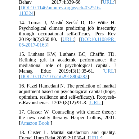
Behav 2017;4:339-66. [
URL:
]
[
DOI:10.1146/annurev-orgpsych-032516-
113324
]
14. Tomas J, Maslić Seršić D, De Witte H.
Psychological climate predicting job insecurity
through occupational self-efficacy. Pers Rev
2019;48(2):360-80. [
URL:
] [
DOI:10.1108/PR-
05-2017-0163
]
15. Luthans KW, Luthans BC, Chaffin TD.
Refining grit in academic performance: the
mediational role of psychological capital. J
Manag Educ 2019;43(1):35-61. [
URL
]
[
DOI:10.1177/1052562918804282
]
16. Fazel Hamedani N. The prediction of marital
adjustment based on psychological capital (hope,
optimism, resilience and self-efficacy). Rooyesh-
e-Ravanshenasi J 2020;8(12):91-8. [
URL:
]
17. Glasser W. Counseling with choice theory:
the new reality therapy. Harper Collins; 2001.
[
Amazon Book:
]
18. Custer L. Marital satisfaction and quality.
Encycl Hum Relat 2009;2:1030-4. [
URL:
]