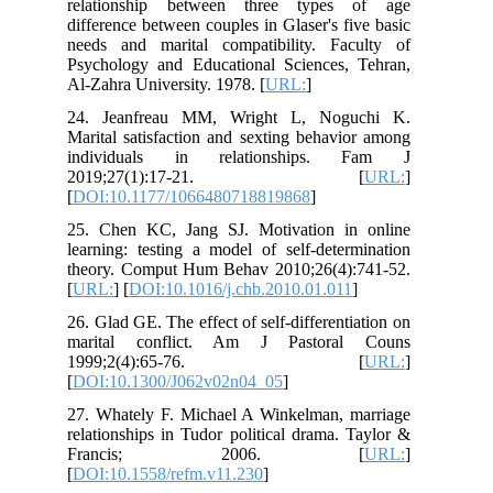
relationship between three types of age
difference between couples in Glaser's five basic
needs and marital compatibility. Faculty of
Psychology and Educational Sciences, Tehran,
Al-Zahra University. 1978. [
URL:
]
24. Jeanfreau MM, Wright L, Noguchi K.
Marital satisfaction and sexting behavior among
individuals in relationships. Fam J
2019;27(1):17-21. [
URL:
]
[
DOI:10.1177/1066480718819868
]
25. Chen KC, Jang SJ. Motivation in online
learning: testing a model of self-determination
theory. Comput Hum Behav 2010;26(4):741-52.
[
URL:
] [
DOI:10.1016/j.chb.2010.01.011
]
26. Glad GE. The effect of self-differentiation on
marital conflict. Am J Pastoral Couns
1999;2(4):65-76. [
URL:
]
[
DOI:10.1300/J062v02n04_05
]
27. Whately F. Michael A Winkelman, marriage
relationships in Tudor political drama. Taylor &
Francis; 2006. [
URL:
]
[
DOI:10.1558/refm.v11.230
]