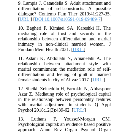
9. Lampis J, Cataudella S. Adult attachment and
differentiation of self-constructs: A possible
dialogue? Contemp Fam Ther 2019;41:227-35.
[
URL:
] [
DOI:10.1007/s10591-019-09489-7
]
10. Bagheri F, Kimiaei SA, Kareshki H. The
mediating role of trust and security in the
relationship between differentiation and marital
intimacy in non-clinical married women. J
Fundam Ment Health 2021. [
URL:
]
11. Aslani K, Abdollahi N, Amanelahi A. The
relationship between attachment style with
marital commitment: the mediation role of self-
differentiation and feeling of guilt in married
female students in city of Ahvaz 2017. [
URL:
]
12. Sheikh Zeineddin H, Farrokhi N, Abbaspoor
Azar Z. Mediating role of psychological capital
in the relationship between personality features
with marital adjustment in students. Q Appl
Psychol 2018;12(3):439-62. [
URL:
]
13. Luthans F, Youssef-Morgan CM.
Psychological capital: an evidence-based positive
approach. Annu Rev Organ Psychol Organ