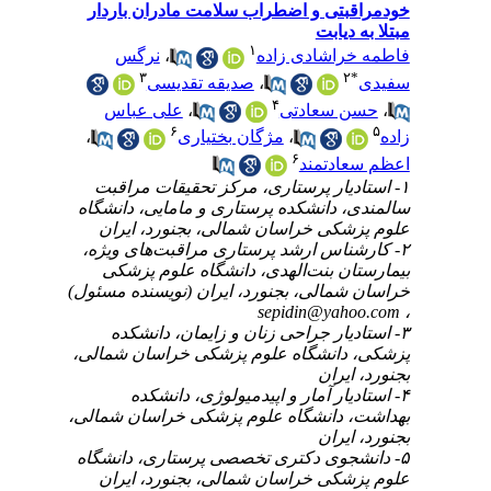
خودمراقبتی و اضطراب سلامت مادران باردار
مبتلا به دیابت
۱
نرگس
،
فاطمه خراشادی زاده
۳
۲
*
صدیقه تقدیسی
،
سفیدی
۴
علی عباس
،
حسن سعادتی
،
۶
۵
،
مژگان بختیاری
،
زاده
۶
اعظم سعادتمند
۱- استادیار پرستاری، مرکز تحقیقات مراقبت
سالمندی، دانشکده پرستاری و مامایی، دانشگاه
علوم پزشکی خراسان شمالی، بجنورد، ایران
۲- کارشناس ارشد پرستاری مراقبت‌های ویژه،
بیمارستان بنت‌الهدی، دانشگاه علوم پزشکی
خراسان شمالی، بجنورد، ایران (نویسنده مسئول)
sepidin@yahoo.com
،
۳- استادیار جراحی زنان و زایمان، دانشکده
پزشکی، دانشگاه علوم پزشکی خراسان شمالی،
بجنورد، ایران
۴- استادیار آمار و اپیدمیولوژی، دانشکده
بهداشت، دانشگاه علوم پزشکی خراسان شمالی،
بجنورد، ایران
۵- دانشجوی دکتری تخصصی پرستاری، دانشگاه
علوم پزشکی خراسان شمالی، بجنورد، ایران