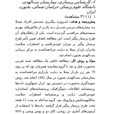
۶- کارشناس پرستاری، بیمارستان بنت‌الهدی،
دانشگاه علوم پزشکی خراسان شمالی، بجنورد،
ایران
(۳۱۱۱ مشاهده)
:
پیش‌زمینه و هدف:
امـروزه، پیگیـری مسـتمر افـراد مبتـلا
بـه بیماری‌های مزمـن تبدیــل بــه یکــی از چالش‌های مهــم
سیستم‌های مراقبتـی گردیـده است. یکی از راهکارهای آن
طرح پرستار پیگیر است. این مطالعه باهدف تعیین تأثیر طرح
پرستار پیگیر بر میزان خودمراقبتی و اضطراب سلامت
مادران باردار مبتلا به دیابت مراجعه‌کننده به مرکز درمانی
بنت‌الهدی بجنورد انجام شد.
مواد و روش کار:
مطالعه حاضر یک مطالعه شبه تجربی
به‌صورت قبل و بعد با گروه مقایسه هم‌زمان بود که بر روی
70 نفر زن باردار مبتلا به دیابت بارداری مراجعه‌کننده به
بیمارستان بنت‌الهدی بجنورد در سال 1402 انجام شد. روش
نمونه‌گیری به‌صورت در دسترس بود. ابزار جمع‌آوری داده‌ها
پرسشنامه اطلاعات دموگرافیک، پرسشنامه‌های استاندارد
خودمراقبتی دیابت و پرسشنامه اضطراب سلامت
سالکووسکیس و وارویک بود. گروه مداخله به مدت 12 هفته
تحت طرح پرستار پیگیر قرار گرفتند. داده‌ها با استفاده از
آزمون‌های آماری تی زوجی، کای دو و یومن ویتنی و
SPSS