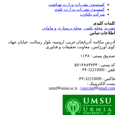
کمیسیون نشریات وزارت بهداشت
کمسیون نشریات وزارت علوم
شرکت یکتاوب
مات کلیدی
مجله پرستاری و مامایی
,
مجله علمی
,
ریه
لاعات تماس
درس مکاتبه
آذربایجان غربی، ارومیه، بلوار رسالت، خیابان جهاد،
ی اورژانس، معاونت تحقیقات و فناوری
۱۱۳۸
صندوق پستی
۵۷۱۴۷۸۳۷۳۴
کد پستی
32233009-۰۴۴
تلفن
32233009-۰۴۴
فاکس
پست الکترونیک
unmf
umsu.ac.ir ,
j.nur.mid
gmail.c