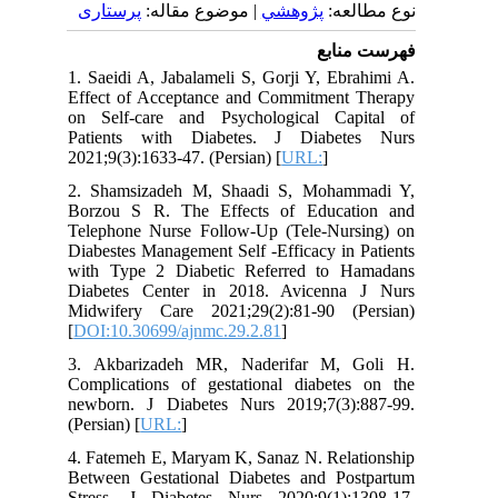
نوع مطالعه:
پژوهشي
| موضوع مقاله:
پرستاری
فهرست منابع
1. Saeidi A, Jabalameli S, Gorji Y, Ebrahimi A.
Effect of Acceptance and Commitment Therapy
on Self-care and Psychological Capital of
Patients with Diabetes. J Diabetes Nurs
2021;9(3):1633-47. (Persian) [
URL:
]
2. Shamsizadeh M, Shaadi S, Mohammadi Y,
Borzou S R. The Effects of Education and
Telephone Nurse Follow-Up (Tele-Nursing) on
Diabestes Management Self -Efficacy in Patients
with Type 2 Diabetic Referred to Hamadans
Diabetes Center in 2018. Avicenna J Nurs
Midwifery Care 2021;29(2):81-90 (Persian)
[
DOI:10.30699/ajnmc.29.2.81
]
3. Akbarizadeh MR, Naderifar M, Goli H.
Complications of gestational diabetes on the
newborn. J Diabetes Nurs 2019;7(3):887-99.
(Persian) [
URL:
]
4. Fatemeh E, Maryam K, Sanaz N. Relationship
Between Gestational Diabetes and Postpartum
Stress. J Diabetes Nurs 2020;9(1):1308-17.