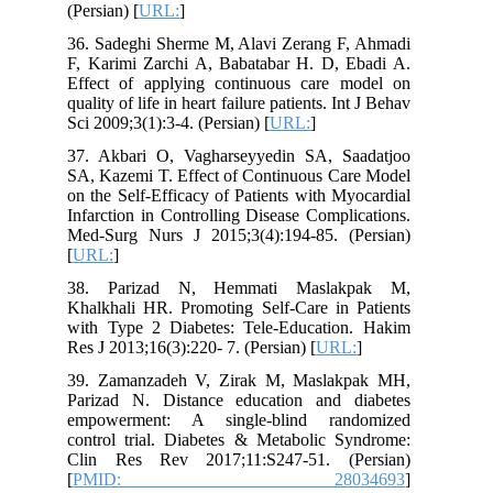
(Persian) [
URL:
]
36. Sadeghi Sherme M, Alavi Zerang F, Ahmadi
F, Karimi Zarchi A, Babatabar H. D, Ebadi A.
Effect of applying continuous care model on
quality of life in heart failure patients. Int J Behav
Sci 2009;3(1):3-4. (Persian) [
URL:
]
37. Akbari O, Vagharseyyedin SA, Saadatjoo
SA, Kazemi T. Effect of Continuous Care Model
on the Self-Efficacy of Patients with Myocardial
Infarction in Controlling Disease Complications.
Med-Surg Nurs J 2015;3(4):194-85. (Persian)
[
URL:
]
38. Parizad N, Hemmati Maslakpak M,
Khalkhali HR. Promoting Self-Care in Patients
with Type 2 Diabetes: Tele-Education. Hakim
Res J 2013;16(3):220- 7. (Persian) [
URL:
]
39. Zamanzadeh V, Zirak M, Maslakpak MH,
Parizad N. Distance education and diabetes
empowerment: A single-blind randomized
control trial. Diabetes & Metabolic Syndrome:
Clin Res Rev 2017;11:S247-51. (Persian)
[
PMID: 28034693
]