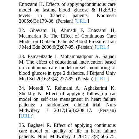
Entezami H. Effects of applyingcontinuous care
model on fasting blood glucose & HgbA1c
levels in diabetic patients. Koomesh
2005;6(3):179-86. (Persian) [
URL:
]
32. Ghavami H, Ahmadi F, Entezami H,
Meamarian R. The Effect of Continuous Care
Model on Diabetic Patients' Blood Pressure. Iran
J Med Edu 2006;6(2):87-95. (Persian) [
URL:
]
33. Esmaeilzade J, Mohammadpour A, Sajjadi
M. The effect of educational intervention based
on continuous care model on self-monitoring of
blood glucose in type 2 diabetics. J Birjand Univ
Med Sci 2016;23(4):277-85. (Persian) [
URL:
]
34. Moradi Y, Rahmani A, Aghakarimi K,
Sheikhy N. Effect of applying follow_up car
model on self-care managment in heart failure
patients: a randomized clinical trial. Nurs
Midwifery J 2017;15(3):208-17. (Persian)
[
URL:
]
35. Baghaei R. Effect of applying continuous
care model on quality of life in heart failure
patients. Nurs Midwifery J 2015;13(8):666-75.