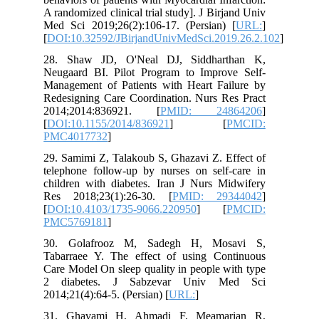
A randomized clinical trial study]. J Birjand Univ
Med Sci 2019;26(2):106-17. (Persian) [
URL:
]
[
DOI:10.32592/JBirjandUnivMedSci.2019.26.2.102
]
28. Shaw JD, O'Neal DJ, Siddharthan K,
Neugaard BI. Pilot Program to Improve Self-
Management of Patients with Heart Failure by
Redesigning Care Coordination. Nurs Res Pract
2014;2014:836921. [
PMID: 24864206
]
[
DOI:10.1155/2014/836921
] [
PMCID:
PMC4017732
]
29. Samimi Z, Talakoub S, Ghazavi Z. Effect of
telephone follow-up by nurses on self-care in
children with diabetes. Iran J Nurs Midwifery
Res 2018;23(1):26-30. [
PMID: 29344042
]
[
DOI:10.4103/1735-9066.220950
] [
PMCID:
PMC5769181
]
30. Golafrooz M, Sadegh H, Mosavi S,
Tabarraee Y. The effect of using Continuous
Care Model On sleep quality in people with type
2 diabetes. J Sabzevar Univ Med Sci
2014;21(4):64-5. (Persian) [
URL:
]
31. Ghavami H, Ahmadi F, Meamarian R,