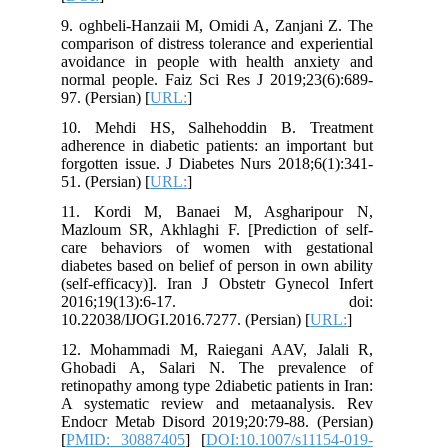
9. oghbeli-Hanzaii M, Omidi A, Zanjani Z. The
comparison of distress tolerance and experiential
avoidance in people with health anxiety and
normal people. Faiz Sci Res J 2019;23(6):689-
97. (Persian) [
URL:
]
10. Mehdi HS, Salhehoddin B. Treatment
adherence in diabetic patients: an important but
forgotten issue. J Diabetes Nurs 2018;6(1):341-
51. (Persian) [
URL:
]
11. Kordi M, Banaei M, Asgharipour N,
Mazloum SR, Akhlaghi F. [Prediction of self-
care behaviors of women with gestational
diabetes based on belief of person in own ability
(self-efficacy)]. Iran J Obstetr Gynecol Infert
2016;19(13):6-17. doi:
10.22038/IJOGI.2016.7277. (Persian) [
URL:
]
12. Mohammadi M, Raiegani AAV, Jalali R,
Ghobadi A, Salari N. The prevalence of
retinopathy among type 2diabetic patients in Iran:
A systematic review and metaanalysis. Rev
Endocr Metab Disord 2019;20:79-88. (Persian)
[
PMID: 30887405
] [
DOI:10.1007/s11154-019-