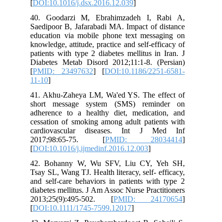
[
DOI:10.1016/j.dsx.2016.12.039
]
40. Goodarzi M, Ebrahimzadeh I, Rabi A,
Saedipoor B, Jafarabadi MA. Impact of distance
education via mobile phone text messaging on
knowledge, attitude, practice and self-efficacy of
patients with type 2 diabetes mellitus in Iran. J
Diabetes Metab Disord 2012;11:1-8. (Persian)
[
PMID: 23497632
] [
DOI:10.1186/2251-6581-
11-10
]
41. Akhu-Zaheya LM, Wa'ed YS. The effect of
short message system (SMS) reminder on
adherence to a healthy diet, medication, and
cessation of smoking among adult patients with
cardiovascular diseases. Int J Med Inf
2017;98:65-75. [
PMID: 28034414
]
[
DOI:10.1016/j.ijmedinf.2016.12.003
]
42. Bohanny W, Wu SFV, Liu CY, Yeh SH,
Tsay SL, Wang TJ. Health literacy, self‐ efficacy,
and self‐care behaviors in patients with type 2
diabetes mellitus. J Am Assoc Nurse Practitioners
2013;25(9):495-502. [
PMID: 24170654
]
[
DOI:10.1111/1745-7599.12017
]