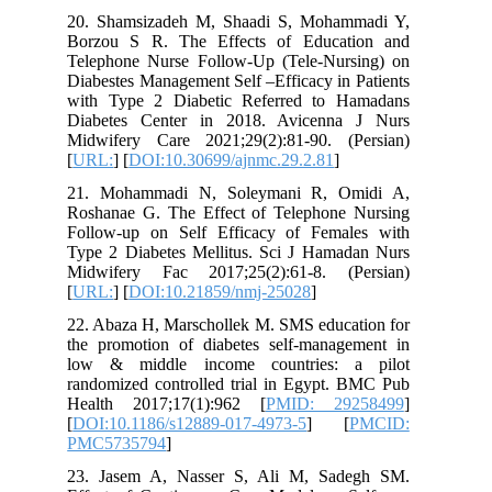
20. Shamsizadeh M, Shaadi S, Mohammadi Y,
Borzou S R. The Effects of Education and
Telephone Nurse Follow-Up (Tele-Nursing) on
Diabestes Management Self –Efficacy in Patients
with Type 2 Diabetic Referred to Hamadans
Diabetes Center in 2018. Avicenna J Nurs
Midwifery Care 2021;29(2):81-90. (Persian)
[
URL:
] [
DOI:10.30699/ajnmc.29.2.81
]
21. Mohammadi N, Soleymani R, Omidi A,
Roshanae G. The Effect of Telephone Nursing
Follow-up on Self Efficacy of Females with
Type 2 Diabetes Mellitus. Sci J Hamadan Nurs
Midwifery Fac 2017;25(2):61-8. (Persian)
[
URL:
] [
DOI:10.21859/nmj-25028
]
22. Abaza H, Marschollek M. SMS education for
the promotion of diabetes self-management in
low & middle income countries: a pilot
randomized controlled trial in Egypt. BMC Pub
Health 2017;17(1):962 [
PMID: 29258499
]
[
DOI:10.1186/s12889-017-4973-5
] [
PMCID:
PMC5735794
]
23. Jasem A, Nasser S, Ali M, Sadegh SM.