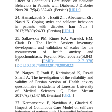
Effect of Continuous Care Model on Self-care
Behaviors in Patients with Diabetes. J Diabetes
Nurs 2017;5(4):332-40. (Persian) [
URL:
]
24. Hamadzadeh S. , Ezatti Zh , Abedsaeidi Zh ,
Nasiri N. Coping styles and self-care behaviors
in patients with diabetes. Iran Nurs J
2013;25(80):24-33. (Persian) [
URL:
]
25. Salkovskis PM, Rimes KA, Warwick HM,
Clark D. The Health Anxiety Inventory:
development and validation of scales for the
measurement of health anxiety and
hypochondriasis. Psychol Med 2002;32(5):843-
53. [
PMID: 12171378
]
[
DOI:10.1017/S0033291702005822
]
26. Nargesi F, Izadi F, Kariminejad K, Rezaii
Sharif A. The investigation of the reliability and
validity of Persian version of Health anxiety
questionnaire in students of Lorestan University
of Medical Sciences. Q Educ Measur
2017;7(27):147-60. (Persian) [
URL:
]
27. Kermansaravi F, Navidian A, Ghaderi S.
[Impact of Continuous Care Model on self-care
behaviors of patients with Myocardial Infarction: