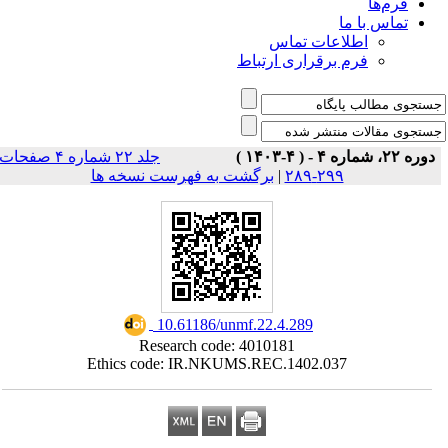
فرم‌ها
تماس با ما
اطلاعات تماس
فرم برقراری ارتباط
دوره ۲۲، شماره ۴ - ( ۴-۱۴۰۳ )
جلد ۲۲ شماره ۴ صفحات
برگشت به فهرست نسخه ها
|
۲۹۹-۲۸۹
‎ 10.61186/unmf.22.4.289
Research code: 4010181
Ethics code: IR.NKUMS.REC.1402.037