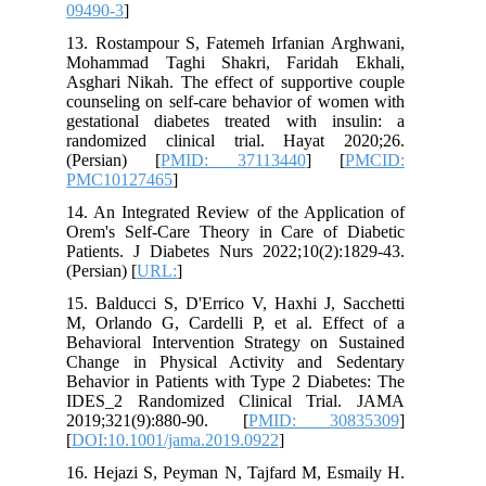
09490-3
]
13. Rostampour S, Fatemeh Irfanian Arghwani,
Mohammad Taghi Shakri, Faridah Ekhali,
Asghari Nikah. The effect of supportive couple
counseling on self-care behavior of women with
gestational diabetes treated with insulin: a
randomized clinical trial. Hayat 2020;26.‎
(Persian) [
PMID: 37113440
] [
PMCID:
PMC10127465
]
14. An Integrated Review of the Application of
Orem's Self-Care Theory in Care of Diabetic
Patients. J Diabetes Nurs 2022;10(2):1829-43.
(Persian) [
URL:
]
15. Balducci S, D'Errico V, Haxhi J, Sacchetti
M, Orlando G, Cardelli P, et al. Effect of a
Behavioral Intervention Strategy on Sustained
Change in Physical Activity and Sedentary
Behavior in Patients with Type 2 Diabetes: The
IDES_2 Randomized Clinical Trial. JAMA
2019;321(9):880-90. [
PMID: 30835309
]
[
DOI:10.1001/jama.2019.0922
]
16. Hejazi S, Peyman N, Tajfard M, Esmaily H.