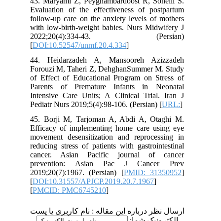
43. Maryami Z, Peyghambardoost R, Soheili S.
Evaluation of the effectiveness of postpartum
follow-up care on the anxiety levels of mothers
with low-birth-weight babies. Nurs Midwifery J
2022;20(4):334-43. (Persian)
[
DOI:10.52547/unmf.20.4.334
]
44. Heidarzadeh A, Mansooreh Azizzadeh
Forouzi M, Taheri Z, DehghanSummer M. Study
of Effect of Educational Program on Stress of
Parents of Premature Infants in Neonatal
Intensive Care Units; A Clinical Trial. Iran J
Pediatr Nurs 2019;5(4):98-106. (Persian) [
URL:
]
45. Borji M, Tarjoman A, Abdi A, Otaghi M.
Efficacy of implementing home care using eye
movement desensitization and reprocessing in
reducing stress of patients with gastrointestinal
cancer. Asian Pacific journal of cancer
prevention: Asian Pac J Cancer Prev
2019;20(7):1967. (Persian) [
PMID: 31350952
]
[
DOI:10.31557/APJCP.2019.20.7.1967
]
[
PMCID: PMC6745210
]
ارسال نظر درباره این مقاله : نام کاربری یا پست
الکترونیک شما: