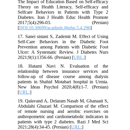
The Impact of Education Based on Self-efficacy
Theory on Health Literacy, Self-efficacy and
Selfcare Behaviors in Patients with Type 2
Diabetes. Iran J Health Educ Health Promote
2017;5(4):296-03. (Persian)
[
DOI:10.30699/acadpub.ijhehp.5.4.296
]
17. Sanei sistani S, Zademir M. Effect of Using
Self-Care Behaviors in the Diabetic Foot
Prevention among Patients with Diabetic Foot
Ulcer: A Systematic Review. J Diabetes Nurs
2021;9(1):1356-66. (Persian) [
URL:
]
18. Hatami Navi N. Evaluation of the
relationship between insurance services and
follow-up of disease course among dialysis
patients in Shahid Motahari hospital in Urmia.
New Ideas Psychol 2020;4(8):1-7. (Persian)
[
URL:
]
19. Qalavand A, Delaram Nasab M, Ghanaati S,
Abdulahi Ghazari M. Comparison of the effect
of remote nursing and aerobic exercises on
anthropometric and cardiometabolic indicators in
patients with type 2 diabetes. Razi J Med Sci
2021;28(4):34-45. (Persian) [
URL:
]