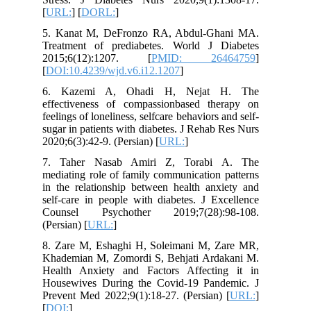
[
URL:
] [
DORL:
]
5. Kanat M, DeFronzo RA, Abdul-Ghani MA.
Treatment of prediabetes. World J Diabetes
2015;6(12):1207. [
PMID: 26464759
]
[
DOI:10.4239/wjd.v6.i12.1207
]
6. Kazemi A, Ohadi H, Nejat H. The
effectiveness of compassionbased therapy on
feelings of loneliness, selfcare behaviors and self-
sugar in patients with diabetes. J Rehab Res Nurs
2020;6(3):42-9. (Persian) [
URL:
]
7. Taher Nasab Amiri Z, Torabi A. The
mediating role of family communication patterns
in the relationship between health anxiety and
self-care in people with diabetes. J Excellence
Counsel Psychother 2019;7(28):98-108.
(Persian) [
URL:
]
8. Zare M, Eshaghi H, Soleimani M, Zare MR,
Khademian M, Zomordi S, Behjati Ardakani M.
Health Anxiety and Factors Affecting it in
Housewives During the Covid-19 Pandemic. J
Prevent Med 2022;9(1):18-27. (Persian) [
URL:
]
[
DOI:
]