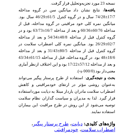
نسخه 23 مورد تجزیه‌وتحلیل قرار گرفت
.
یافته‌ها
نتایج نشان داد میانگین سن در گروه مداخله
:
17/7±74/28 سال و در گروه کنترل 61/5±46/29 سال بود.
میانگین نمره کلی خود مراقبتی در گروه مداخله، قبل از
مداخله 60/76±60/36 و بعد از مداخله 16/7±63/73 بود و در
گروه کنترل قبل از مداخله 48/8±54/34 و بعد از مداخله
02/7±26/29 بود. میانگین نمره کلی اضطراب سلامت در
گروه کنترل قبل از مداخله 80/5±31/43 و بعد از مداخله
18/6±48 بود. در گروه مداخله، قبل از مداخله 61/15±43/34
و بعد از مداخله 57/12±17/22 بود و این اختلاف ازنظر آماری
).
معنی‌دار بود (000/0
p=
بحث و نتیجه‌گیری
: استفاده از طرح پرستار پیگیر می‌تواند
به‌عنوان روشی مؤثر در ارتقای خودمراقبتی و کاهش
اضطراب سلامت مادران باردار مبتلا به دیابت مورداستفاده
قرار گیرد. لذا به مدیران و سیاست گداران نظام سلامت
توصیه می‌شود از این روش در طرح مراقبت این بیماران
استفاده نمایند.
،
طرح پرستار پیگیر
،
دیابت
واژه‌های کلیدی:
خودمراقبتی
،
اضطراب سلامت