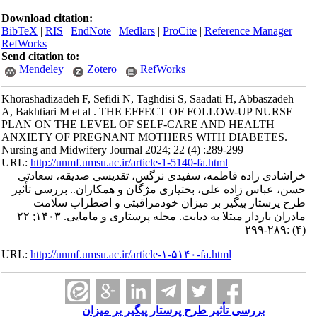
Download citation:
BibTeX
|
RIS
|
EndNote
|
Medlars
|
ProCite
|
Reference Manager
|
RefWorks
Send citation to:
Mendeley
Zotero
RefWorks
Khorashadizadeh F, Sefidi N, Taghdisi S, Saadati H, Abbaszadeh
A, Bakhtiari M et al . THE EFFECT OF FOLLOW-UP NURSE
PLAN ON THE LEVEL OF SELF-CARE AND HEALTH
ANXIETY OF PREGNANT MOTHERS WITH DIABETES.
Nursing and Midwifery Journal 2024; 22 (4) :289-299
URL:
http://unmf.umsu.ac.ir/article-1-5140-fa.html
خراشادی زاده فاطمه، سفیدی نرگس، تقدیسی صدیقه، سعادتی
حسن، عباس زاده علی، بختیاری مژگان و همکاران.. بررسی تأثیر
طرح پرستار پیگیر بر میزان خودمراقبتی و اضطراب سلامت
مادران باردار مبتلا به دیابت. مجله پرستاری و مامایی. ۱۴۰۳; ۲۲
(۴) :۲۸۹-۲۹۹
URL:
http://unmf.umsu.ac.ir/article-۱-۵۱۴۰-fa.html
بررسی تأثیر طرح پرستار پیگیر بر میزان