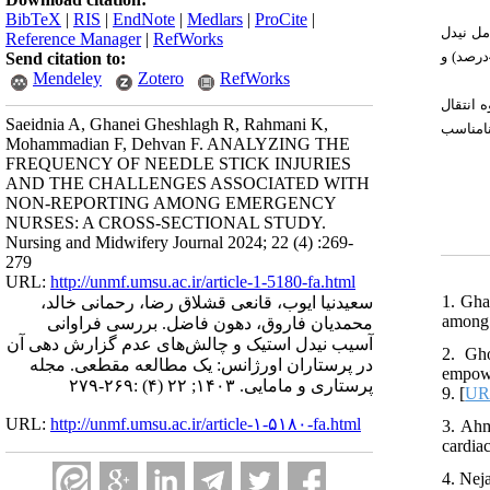
BibTeX
|
RIS
|
EndNote
|
Medlars
|
ProCite
|
نتایج نشان داد که 72 نفر (5/37درصد) در یک 
Reference Manager
|
RefWorks
استیک سرسوزن (4/44درصد) بود. همچنین 7/59 درصد از این پرستاران، نیدل استیک شدن خود را گزارش نکرده بودند. «عدم استفاده قبلی از عامل نیدل استیک» (4/30درصد) و
Send citation to:
Mendeley
Zotero
RefWorks
یک‌سوم 
Saeidnia A, Ghanei Gheshlagh R, Rahmani K,
عفونت، 
Mohammadian F, Dehvan F. ANALYZING THE
FREQUENCY OF NEEDLE STICK INJURIES
AND THE CHALLENGES ASSOCIATED WITH
NON-REPORTING AMONG EMERGENCY
NURSES: A CROSS-SECTIONAL STUDY.
Nursing and Midwifery Journal 2024; 22 (4) :269-
279
URL:
http://unmf.umsu.ac.ir/article-1-5180-fa.html
1. Gha
سعیدنیا ایوب، قانعی قشلاق رضا، رحمانی خالد،
among 
محمدیان فاروق، دهون فاضل. بررسی فراوانی
آسیب نیدل استیک و چالش‌های عدم گزارش دهی آن
2. Gho
در پرستاران اورژانس: یک مطالعه مقطعی. مجله
empowe
پرستاری و مامایی. ۱۴۰۳; ۲۲ (۴) :۲۶۹-۲۷۹
9. [
UR
URL:
http://unmf.umsu.ac.ir/article-۱-۵۱۸۰-fa.html
3. Ahm
cardiac
4. Nej