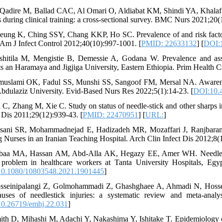
 Qadire M, Ballad CAC, Al Omari O, Aldiabat KM, Shindi YA, Khalaf A.
s during clinical training: a cross-sectional survey. BMC Nurs 2021;20(
eung K, Ching SSY, Chang KKP, Ho SC. Prevalence of and risk factors
Am J Infect Control 2012;40(10):997-1001. [
PMID: 22633132
] [
DOI:1
shitila M, Mengistie B, Demessie A, Godana W. Prevalence and asso
ts an Haramaya and Jigjiga University, Eastern Ethiopia. Prim Health C
muslami OK, Fadul SS, Munshi SS, Sangoof FM, Mersal NA. Awarenes
bdulaziz University. Evid-Based Nurs Res 2022;5(1):14-23. [
DOI:10.4
i C, Zhang M, Xie C. Study on status of needle-stick and other sharps i
Dis 2011;29(12):939-43. [
PMID: 22470951
] [
URL:
]
sani SR, Mohammadnejad E, Hadizadeh MR, Mozaffari J, Ranjbaran S,
Nurses in an Iranian Teaching Hospital. Arch Clin Infect Dis 2012;8(1
baa MA, Hassan AM, Abd-Alla AK, Hegazy EE, Amer WH. Needle-stick
 problem in healthcare workers at Tanta University Hospitals, Eg
0.1080/10803548.2021.1901445
]
sseinipalangi Z, Golmohammadi Z, Ghashghaee A, Ahmadi N, Hosseini
uses of needlestick injuries: a systematic review and meta-analy
0.26719/emhj.22.031
]
ith D, Mihashi M, Adachi Y, Nakashima Y, Ishitake T. Epidemiology of