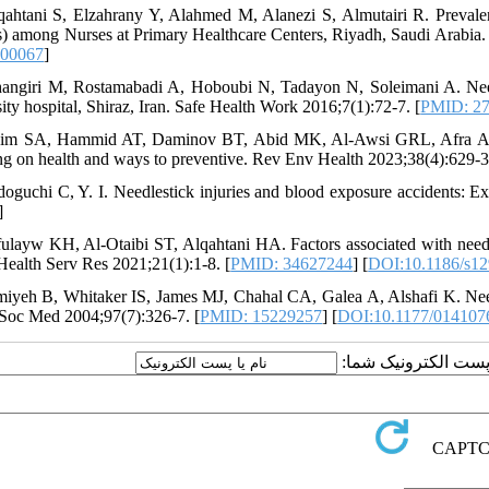
qahtani S, Elzahrany Y, Alahmed M, Alanezi S, Almutairi R. Prevalen
) among Nurses at Primary Healthcare Centers, Riyadh, Saudi Arabia
100067
]
hangiri M, Rostamabadi A, Hoboubi N, Tadayon N, Soleimani A. Needle
ity hospital, Shiraz, Iran. Safe Health Work 2016;7(1):72-7. [
PMID: 2
sim SA, Hammid AT, Daminov BT, Abid MK, Al-Awsi GRL, Afra A, et al
ing on health and ways to preventive. Rev Env Health 2023;38(4):629-3
doguchi C, Y. I. Needlestick injuries and blood exposure accidents: Ex
]
fulayw KH, Al-Otaibi ST, Alqahtani HA. Factors associated with needle
alth Serv Res 2021;21(1):1-8. [
PMID: 34627244
] [
DOI:10.1186/s12
miyeh B, Whitaker IS, James MJ, Chahal CA, Galea A, Alshafi K. Needle-
Soc Med 2004;97(7):326-7. [
PMID: 15229257
] [
DOI:10.1177/01410
ارسال نظر درباره این