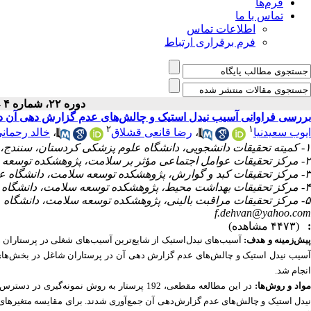
فرم‌ها
تماس با ما
اطلاعات تماس
فرم برقراری ارتباط
دوره ۲۲، شماره ۴ - ( ۴-۱۴۰۳ )
ش‌های عدم گزارش دهی آن در پرستاران اورژانس: یک مطالعه مقطعی
۲
۱
الد رحمانی
،
رضا قانعی قشلاق
،
ایوب سعیدنیا
۱- کمیته تحقیقات دانشجویی، دانشگاه علوم پزشکی کردستان، سنندج، ایران
۲- مرکز تحقیقات عوامل اجتماعی مؤثر بر سلامت، پژوهشکده توسعه سلامت، دانشگاه علوم پزشکی کردستان، سنندج، ایران
۳- مرکز تحقیقات کبد و گوارش، پژوهشکده توسعه سلامت، دانشگاه علوم پزشکی کردستان، سنندج، ایران
۴- مرکز تحقیقات بهداشت محیط، پژوهشکده توسعه سلامت، دانشگاه علوم پزشکی کردستان، سنندج، ایران
۵- مرکز تحقیقات مراقبت بالینی، پژوهشکده توسعه سلامت، دانشگاه علوم پزشکی کردستان، سنندج، ایران (نویسنده مسئول) ،
f.dehvan@yahoo.com
(۴۴۷۳ مشاهده)
:
در اغلب موارد گزارش نمی‌شوند. این مطالعه باهدف تعیین فراوانی
پیش‌زمینه و هدف
انجام شد.
‌لیست مشخصات دموگرافیک و پرسشنامه آسیب‌های
مواد و روش‌ها
دو گروه از آزمون تی مستقل و برای بررسی ارتباط بین متغیرهای کیفی با همدیگر از