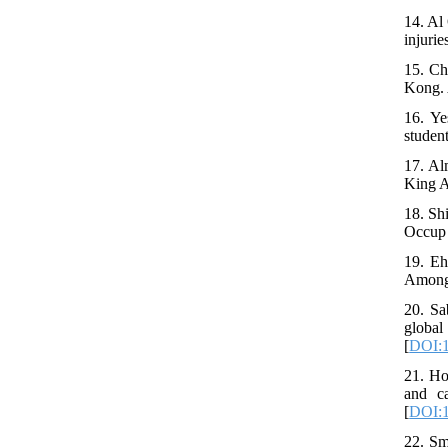
14. Al
injurie
15. Ch
Kong. 
16. Ye
studen
17. Al
King A
18. Sh
Occup 
19. Eh
Among 
20. Sa
global
[
DOI:1
21. Ho
and ca
[
DOI:1
22. Sm