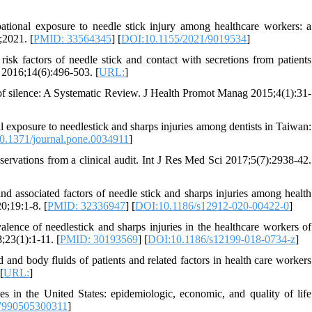
onal exposure to needle stick injury among healthcare workers: a
;2021. [
PMID: 33564345
] [
DOI:10.1155/2021/9019534
]
isk factors of needle stick and contact with secretions from patients
 2016;14(6):496-503. [
URL:
]
 of silence: A Systematic Review. J Health Promot Manag 2015;4(1):31-
exposure to needlestick and sharps injuries among dentists in Taiwan:
0.1371/journal.pone.0034911
]
observations from a clinical audit. Int J Res Med Sci 2017;5(7):2938-42.
ssociated factors of needle stick and sharps injuries among health
0;19:1-8. [
PMID: 32336947
] [
DOI:10.1186/s12912-020-00422-0
]
ence of needlestick and sharps injuries in the healthcare workers of
;23(1):1-11. [
PMID: 30193569
] [
DOI:10.1186/s12199-018-0734-z
]
nd body fluids of patients and related factors in health care workers
[
URL:
]
 in the United States: epidemiologic, economic, and quality of life
7990505300311
]