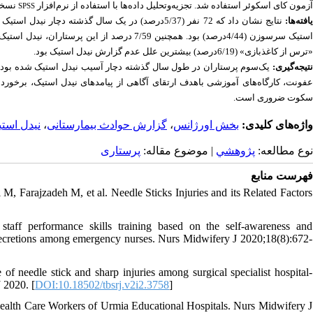
16 انجام شد.
آزمون کای اسکوئر استفاده شد. تجزیه‌وتحلیل داده‌ها با استفاده از نرم‌افزار
SPSS
یافته‌ها
«ترس از کاغذبازی» (6/19درصد) بیشترین علل عدم گزارش نیدل استیک بود.
نان آسیب خود را گزارش نکرده بودند. با توجه به خطرات بالقوه انتقال
نتیجه‌گیری:
مسئولان با فرد دچار آسیب نیدل استیک و از بین بردن این فرهنگ نابجا و نامناسب
سکوت ضروری است.
دل استیک
،
گزارش حوادث بیمارستانی
،
بخش اورژانس
واژه‌های کلیدی:
پرستاری
| موضوع مقاله:
پژوهشي
نوع مطالعه:
فهرست منابع
Farajzadeh M, et al. Needle Sticks Injuries and its Related Factors
taff performance skills training based on the self-awareness and
 secretions among emergency nurses. Nurs Midwifery J 2020;18(8):672-
eedle stick and sharp injuries among surgical specialist hospital-
J 2020. [
DOI:10.18502/tbsrj.v2i2.3758
]
Health Care Workers of Urmia Educational Hospitals. Nurs Midwifery J