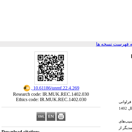
برگشت به فهرست
‎ 10.61186/unmf.22.4.269
Research code: IR.MUK.REC.1402.030
Ethics code: IR.MUK.REC.1402.030
آسیب‌ها
آسیب نیدل استیک و چالش‌های عدم گزارش دهی آن در پرستاران شاغل در بخش‌های اورژانس بیمارستان‌های آموزشی وابسته به دانشگاه علوم پزشکی کردستان در سال 1402
در این م
نیدل اس
Download citation: