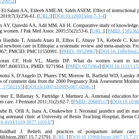
729052
]
 El-Salam AA, Eldeeb AME-M, Saleh ASEM. Effect of instructional p
 2019;7(3):256-61. [
URL:
] [
DOI:10.12691/ajnr-7-3-4
]
m AY, Qureshi AA, Adil MM, Ali H. Comparative study of knowledge, att
ing women. J Pak Med Assoc 2005;55(2):53-6. [
URL:
] [
PMID: 158136
a Hardido T, Atinafu Ataro B, Elfios E, Abuye TA, Kebede C. Knowle
ial newborn care in Ethiopia: a systematic review and meta-analysis.
967; PMCID: PMC11550991. [
PMID: 39529967
] [
DOI:10.3389/fped
oran CF, Holt VL, Martin DP. What do women want to know aft
997.tb00333.x. PMID: 9271964. [
PMID: 9271964
] [
DOI:10.1111/j.1
notra S, D'Angelo D, Phares TM, Morrow B, Barfield WD, Lansky A. 
is of comment data from the 2000 Pregnancy Risk Assessment Monito
: 17562155
] [
DOI:10.1007/s10995-007-0206-3
]
iner E, Billamay S, Partridge J, Martinez A. Antenatal education fo
n care. J Perinatol 2011;31(2):92-7. [
PMID: 20689517
] [
DOI:10.1038/
ube B, Ofili A, Isara A, Onakewhor J. Neonatal jaundice and its ma
ing antenatal clinic at University of Benin Teaching Hospital, Benin Ci
0.4103/1119-3077.110147
]
buidhail J. Beliefs and practices of postpartum infant care
68/bjom.2007.15.7.23791. [
URL:
] [
DOI:10.12968/bjom.2007.15.7.23