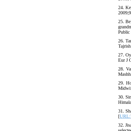
24. Ke
2009;9
25. Be
grandm
Public
26. Ta
Tajris
27. Oy
Eur J 
28. Va
Mashha
29. Ho
Midwif
30. Si
Himala
31. Sh
[
URL:
32. Ji
selecte