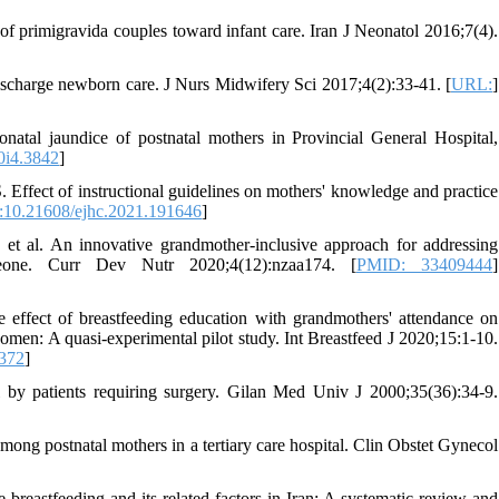
of primigravida couples toward infant care. Iran J Neonatol 2016;7(4).
scharge newborn care. J Nurs Midwifery Sci 2017;4(2):33-41. [
URL:
]
atal jaundice of postnatal mothers in Provincial General Hospital,
0i4.3842
]
fect of instructional guidelines on mothers' knowledge and practice
10.21608/ejhc.2021.191646
]
al. An innovative grandmother-inclusive approach for addressing
eone. Curr Dev Nutr 2020;4(12):nzaa174. [
PMID: 33409444
]
ffect of breastfeeding education with grandmothers' attendance on
women: A quasi-experimental pilot study. Int Breastfeed J 2020;15:1-10.
372
]
al by patients requiring surgery. Gilan Med Univ J 2000;35(36):34-9.
ong postnatal mothers in a tertiary care hospital. Clin Obstet Gynecol
eastfeeding and its related factors in Iran: A systematic review and