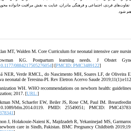
به تفاوت‌های فردی، اجتماعی و فرهنگی مادران، عنایت به نقش مراقبت خانواده محو
اهم شود
klan MT, Walden M. Core Curriculum for neonatal intensive care nursin
owman KG. Postpartum learning needs. J Obstet Gyneco
0.1177/0884217505276054
] [
PMCID: PMC3489122
]
Sá NER, Verde RMCL, do Nascimento MH, Soares LF, de Oliveira EH.
iva neonatal de Teresina-PI. Rev Eletron Acervo Saude 2019;11(1):e112
anization WH. WHO recommendations on newborn health: guideline
zation; 2017. [
URL:
]
kman NM, Schaefer EW, Beiler JS, Rose CM, Paul IM. Breastfeeding
10.1089/bfm.2014.0119. PMID: 25549051; PMCID: PMC43783
378341
]
on J, Holakouie-Naieni K, Majdzadeh R, Yekaninejad MS, Garmaroudi
newborn care in Sindh, Pakistan. BMC Pregnancy Childbirth 2019;19: