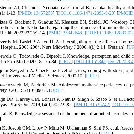
sterton AJ, Cleland J. Neonatal care in rural Karnataka: healthy and 
(1):1-13. [
PMID: 19457266
] [
DOI:10.1186/1471-2393-9-20
] [
PMCID:
ktas G, Boelsma F, Gündüz M, Klaassen EN, Seidell JC, Wesdorp CL, e
others in the Netherlands regarding the influence of grandmothers on 
 Health 2022;22(1):1-14. [
PMID: 35842646
] [
DOI:10.1186/s12889-02
rverdy M, Basiri P, Alave H. An investigation on the effects of home 
h Hospital, 2003-2004. Nurs Midwifery J 2006;4(1):2-14. [Persian]. [
UR
ewole O, Todowede C, Dipeolu I. Knowledge, perception and child car
Clin Exp Med 2020;18:176-84. [
URL:
] [
DOI:10.15584/ejcem.2020.3.4
ghar Seyyedin A. Check the level of stress, coping with stress, and 
d University of Medical Sciences; 2000;10. [
URL:
]
sseinzadeh M, Naderifar M. Adolescent mothers' experiences of pre
ery J 2014;12(10):890-8. [
URL:
]
ngh DR, Harvey CM, Bohara P, Nath D, Singh S, Szabo S, et al. Facto
yas. PLoS One 2019;14(9):e0222582. [
PMID: 31525242
] [
DOI:10.13
arafi R. Knowledge assessment of the mothers of admitted neonates in 
]
sa K, Joseph CM, Lipsy P, Minu M, Ulahannan S, Sini PS, et al. Asses
d hospitals. Int J Recent Sci Res 2017;8(6):17535-6. [
URL:
]