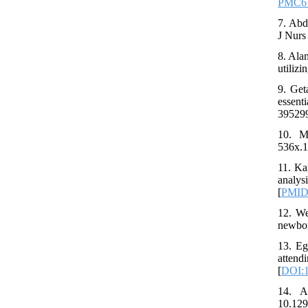
PMC6
7. Abd
J Nurs
8. Ala
utiliz
9. Get
essent
39529
10. M
536x.1
11. Ka
analys
[
PMID
12. We
newbor
13. Eg
attend
[
DOI:1
14. A
10.129