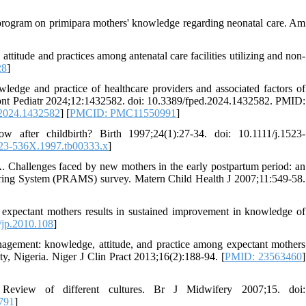
rogram on primipara mothers' knowledge regarding neonatal care. Am
itude and practices among antenatal care facilities utilizing and non-
28
]
dge and practice of healthcare providers and associated factors of
 Front Pediatr 2024;12:1432582. doi: 10.3389/fped.2024.1432582. PMID:
.2024.1432582
] [
PMCID: PMC11550991
]
er childbirth? Birth 1997;24(1):27-34. doi: 10.1111/j.1523-
523-536X.1997.tb00333.x
]
Challenges faced by new mothers in the early postpartum period: an
ring System (PRAMS) survey. Matern Child Health J 2007;11:549-58.
r expectant mothers results in sustained improvement in knowledge of
jp.2010.108
]
nagement: knowledge, attitude, and practice among expectant mothers
ty, Nigeria. Niger J Clin Pract 2013;16(2):188-94. [
PMID: 23563460
]
: Review of different cultures. Br J Midwifery 2007;15. doi:
791
]