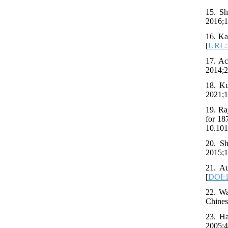
15. Sh
2016;1
16. Ka
[
URL:
17. Ac
2014;2
18. Ku
2021;1
19. Ra
for 18
10.101
20. Sh
2015;1
21. Au
[
DOI:1
22. Wa
Chines
23. Ha
2005;4