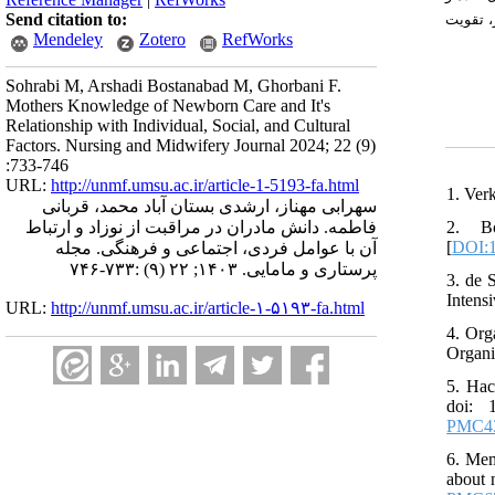
Send citation to:
ر
تقویت
Mendeley
Zotero
RefWorks
Sohrabi M, Arshadi Bostanabad M, Ghorbani F.
Mothers Knowledge of Newborn Care and It's
Relationship with Individual, Social, and Cultural
Factors. Nursing and Midwifery Journal 2024; 22 (9)
:733-746
URL:
http://unmf.umsu.ac.ir/article-1-5193-fa.html
1. Ver
سهرابی مهناز، ارشدی بستان آباد محمد، قربانی
2. B
فاطمه. دانش مادران در مراقبت از نوزاد و ارتباط
[
DOI:1
آن با عوامل فردی، اجتماعی و فرهنگی. مجله
پرستاری و مامایی. ۱۴۰۳; ۲۲ (۹) :۷۳۳-۷۴۶
3. de 
Intens
URL:
http://unmf.umsu.ac.ir/article-۱-۵۱۹۳-fa.html
4. Org
Organi
5. Hac
doi: 
PMC4
6. Mem
about 