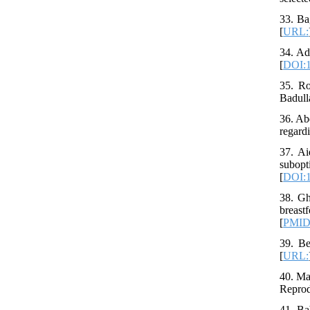
33. Ba
[
URL:
34. Ad
[
DOI:1
35. Ro
Badull
36. Ab
regard
37. Ai
subop
[
DOI:1
38. Gh
breast
[
PMID
39. Be
[
URL:
40. Ma
Reprod
41. Ba