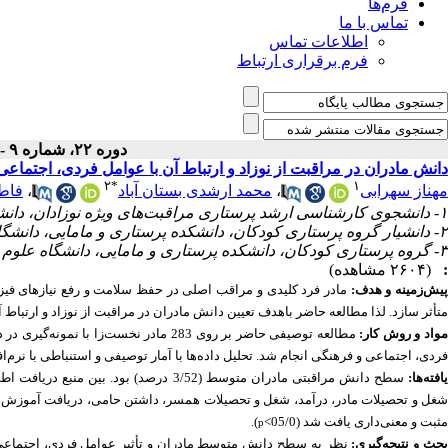
فرم‌ها
تماس با ما
اطلاعات تماس
فرم برقراری ارتباط
دوره ۲۲، شماره ۹ - ( ۱۰-۱۴۰۳ )
دانش مادران در مراقبت از نوزاد و ارتباط آن با عوامل فردی، اجتماع
۲
*
۱
فاطم
،
محمد ارشدی بستان آباد
،
مهناز سهرابی
۱- دانشجوی کارشناسی ارشد پرستاری مراقبت‌های ویژه نوزادان، دانشکده پرستاری و مامایی، دانشگاه علوم پزشکی تبریز، تبریز، ایران
۲- دانشیار گروه پرستاری کودکان، دانشکده پرستاری و مامایی، دانشگاه علوم پزشکی تبریز، تبریز، ایران ،
۳- گروه پرستاری کودکان، دانشکده پرستاری و مامایی، دانشگاه علوم پزشکی تبریز، تبریز، ایران
(۲۶۰۴ مشاهده)
:
پیش‌زمینه و هدف
مادر فرد کلیدی و مراقب اصلی در حفظ سلامت و رفع نیازهای فی.
متأثر سازد. لذا مطالعه حاضر باهدف تعیین دانش مادران در مراقبت از نوزاد و ارتبا.
مواد و روش کار
مطالعه توصیفی حاضر بر روی 283 مادر نخست‌زا با نمونه‌گیری در دسترس با استفاده از پرسشنامه سنجش دانش مراقبت از نوزاد و پرسشنامه
فردی، اجتماعی و فرهنگی
انجام شد. تحلیل داده‌ها با آمار توصیفی و استنباطی با نرم‌ا
یافته‌ها
سطح دانش مراقبتی مادران متوسط (3/52 ،
شغل و تحصیلات مادر، درآمد، شغل و تحصیلات همسر، داشتن حامی
دریافت آموزش،
).
مثبت و معنی‌داری یافت شد (05/0>
p
بحث و نتیجه‌گیری
نظر به سطح دانش متوسط مادران و تأثیر عوامل فردی، اجتماعی 