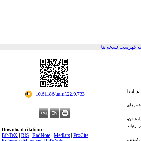
ه فهرست نسخه ها
وزاد را
‎ 10.61186/unmf.22.9.733
تغیرهای
باردارشدن
 ارتباط
Download citation:
BibTeX
|
RIS
|
EndNote
|
Medlars
|
ProCite
|
کننده و
Reference Manager
|
RefWorks