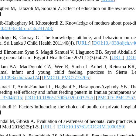
gheri M, Tafazoli M, Sohrabi Z. Effect of education on the awareness 
]
ib-Hajbaghery M, Khosrojerdi Z. Knowledge of mothers about post-di
0.4103/2345-5756.231743
]
drigo B, Cooray G. The knowledge, attitude, and behaviour on neon
a. Sri Lanka J Child Health 2011;40(4). [
URL:
] [
DOI:10.4038/sljch.v4
d Elmoniem Syan S, Magdi Samuel V, Llagunox BB, Sayed Abdalla S. Ef
ing neonatal care. Egypt J Health Care 2021;12(3):64-73. [
URL:
] [
DOI:
dam BA, MacDonald CA, Wee R, Simba J, Aubel J, Reinsma KR, et 
timal infant and young child feeding practices in Sierra L
0.1093/cdn/nzaa174
] [
PMCID: PMC7773705
]
araei T, Amiri-Farahani L, Haghani S, Hasanpoor-Azghady SB. The e
feeding self-efficacy and infant feeding pattern in Iranian primiparous 
: 33046115
] [
DOI:10.1186/s13006-020-00325-5
] [
PMCID: PMC7552
hbudi F. Factors influencing the choice of public or private hospit
]
ndal M, Ghosh A. Evaluation of awareness of neonatal care practices am
 Med 2016;2(5):1-5. [
URL:
] [
DOI:10.15761/COGRM.1000159
]
ba Ahmadi A, Pajouhideh ZS, Mohammadi S. Prevalence of exclusive br