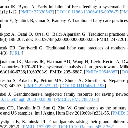
arma IK, Byrne A. Early initiation of breastfeeding: a systematic lit
1(1):1-12. [
PMID: 27330542
] [
DOI:10.1186/s13006-016-0076-7
] [
PM
nbur E, Şentürk B, Cinar S, Kanbay Y. Traditional baby care practice
]
ikgoz A, Orsal O, Orsal O, Balci-Alparslan G. Traditional practices u
8(3):198-207. doi: 10.1097/hnp.0000000000000025. PMID: 24722615
cuk ER, Tanriverdi G. Traditional baby care practices of mothers a
4(3). [
URL:
]
jaratnam JK, Marcus JR, Flaxman AD, Wang H, Levin-Rector A, Dwyer 
7 countries, 1970-2010: a systematic analysis of progress towards M
6/s0140-6736(10)60703-9. PMID: 20546887. [
PMID: 20546887
] [
DOI
restha S, Adachi K, Petrini MA, Shuda A, Shrestha S. Nepalese 
7(3):347-53. [
PMID: 25923293
] [
DOI:10.1111/nhs.12193
]
bel J. Grandmothers-a neglected family resource for saving newb
0.1136/bmjgh-2020-003808
] [
PMCID: PMC7887373
]
ng CD, Hayslip Jr B, Sun Q, Zhu W. Grandparents as the primary car
e and US samples. Int J Aging Hum Dev 2019;89(4):331-55. [
PMID: 
yslip Jr B, Kaminski PL. Grandparents raising their grandchildren: A
5(2):262-9. [
PMID: 15799992
] [
DOI:10.1093/geront/45.2.262
]