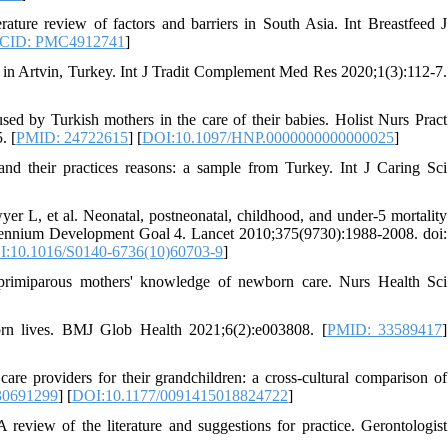
erature review of factors and barriers in South Asia. Int Breastfeed J
CID: PMC4912741
]
s in Artvin, Turkey. Int J Tradit Complement Med Res 2020;1(3):112-7.
sed by Turkish mothers in the care of their babies. Holist Nurs Pract
. [
PMID: 24722615
] [
DOI:10.1097/HNP.0000000000000025
]
nd their practices reasons: a sample from Turkey. Int J Caring Sci
L, et al. Neonatal, postneonatal, childhood, and under-5 mortality
illennium Development Goal 4. Lancet 2010;375(9730):1988-2008. doi:
:10.1016/S0140-6736(10)60703-9
]
primiparous mothers' knowledge of newborn care. Nurs Health Sci
orn lives. BMJ Glob Health 2021;6(2):e003808. [
PMID: 33589417
]
e providers for their grandchildren: a cross-cultural comparison of
30691299
] [
DOI:10.1177/0091415018824722
]
 review of the literature and suggestions for practice. Gerontologist