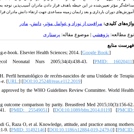
داخله‌گر مؤثر تعیین‌شده در این حیطه
باهدف قرار دادن مادران آسیب‌پذیر، توجه ،
آموزش‌های دوران بارداری و بعد زایمان زمینه
مساعدی جهت ارتقاء دانش مادران فر.
مادر
،
دانش
،
مراقبت از نوزاد و عوامل مؤثر
واژه‌های کلیدی:
نوع مطالعه:
پژوهشي
| موضوع مقاله:
پرستاری
فهرست منابع
g-e-book. Elsevier Health Sciences; 2014. [
Google Book:
]
l Neonatal Nurs 2005;34(4):438-43. [
PMID: 16020411
]
 Perfil hematológico de recém-nascidos de uma Unidade de Terapia
-e. [
URL:
] [
DOI:10.25248/reas.e112.2019
]
s approved by the WHO Guidelines Review Committee. World Health
 outcome comparison by parity. Breastfeed Med 2015;10(3):156-62.
41. [
PMID: 25549051
] [
DOI:10.1089/bfm.2014.0119
] [
PMCID:
 G, Raza O, et al. Knowledge, attitude, and practice among mothers
1-9. [
PMID: 31492146
] [
DOI:10.1186/s12884-019-2479-0
] [
PMCID: