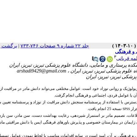
برگشت ب
|
جلد ۲۲ شماره ۹ صفحات ۷۴۶-۷۳۳
ی و فرهنگی
۳
ه قربانی
زیولوژیک و روانی نوزاد خود است
عوامل مختلفی می‌تواند دانش مادر در مراقبت از ن
ط آن با عوامل فردی، اجتماعی و فرهنگی انجام گرفت
تعیین م
فزار
نسخه 25 انجام یافت.
SPSS
درصد) بود. بین منبع دریافت اطلاعات، تصمیم مادر بر استمرار شیردهی، رعایت بهداشت دست، سن مادر، سن 
 زایمان در بیمارستان خصوصی
و پذیرش باورهای فرهنگی ایمن با دانش مراقبتی مادر
و فرهنگی بر آن، امید است در سایه اقدامات مناسب با لحاظ نمودن عوامل تسهیل‌