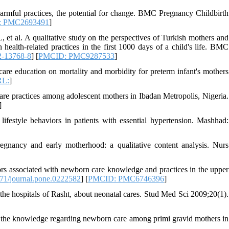
harmful practices, the potential for change. BMC Pregnancy Childbirth
 PMC2693491
]
t al. A qualitative study on the perspectives of Turkish mothers and
health-related practices in the first 1000 days of a child's life. BMC
2-13768-8
] [
PMCID: PMC9287533
]
care education on mortality and morbidity for preterm infant's mothers
L:
]
e practices among adolescent mothers in Ibadan Metropolis, Nigeria.
]
lifestyle behaviors in patients with essential hypertension. Mashhad:
gnancy and early motherhood: a qualitative content analysis. Nurs
rs associated with newborn care knowledge and practices in the upper
71/journal.pone.0222582
] [
PMCID: PMC6746396
]
the hospitals of Rasht, about neonatal cares. Stud Med Sci 2009;20(1).
s the knowledge regarding newborn care among primi gravid mothers in