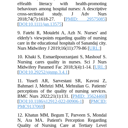
eHealth literacy with health-promoting
behaviours among hospital nurses: A descriptive
cross-sectional study. J Adv Nurs
2018;74(7):1618-27. [
PMID: 29575085
]
[
DOI:10.1111/jan.13575
]
9. Fatehi R, Motalebi A, Azh N. Nurses' and
elderly's viewpoints regarding quality of nursing
care in the educational hospitals of Sanandaj city.
Nurs Midwifery J 2019;16(11):779-86 [
URL:
]
10. Khaki S, Esmaeilpourzanjani S, Mashouf S.
Nursing cares quality in nurses. Sci J Nurs
Midwifery Paramed Fac 2018;3(4):1-14. [
URL:
]
[
DOI:10.29252/sjnmp.3.4.1
]
11. Yusefi AR, Sarvestani SR, Kavosi Z,
Bahmaei J, Mehrizi MM, Mehralian G. Patients'
perceptions of the quality of nursing services.
BMC Nurs 2022;21(1):131. [
PMID: 35624460
]
[
DOI:10.1186/s12912-022-00906-1
] [
PMCID:
PMC9137069
]
12. Khatun MM, Begum T, Parveen S, Mondal
N, Ara MA. Patient's Perception Regarding
Quality of Nursing Care at Tertiary Level