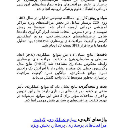
پرستاران بخش مراقبت‌های ویژه بیمارستان‌های آموزشی
درمانی دانشگاه علوم پزشکی ارومیه انجام شد.
مواد و روش کار:
این مطالعه توصیفی-تحلیلی در سال 1403
روی 220 پرستار شاغل در بخش مراقبت‌های ویژه مراکز
آموزشی درمانی ارومیه انجام شد. نمونه‌ها به روش
سهمیه‌ای و در دسترس انتخاب شدند. ابزار گردآوری داده‌ها
شامل پرسشنامه‌های جمعیت‌شناختی، موانع عملکردی
گرسز و کیفیت مراقبت‌های پرستاری
بود. تحلیل
QUALPAC
داده‌ها با نرم‌افزار
نسخه 26 انجام شد.
SPSS
یافته‌ها:
نتایج نشان داد بین موانع عملکردی (به‌جز ابعاد
محیطی و سازمان‌دهی) و کیفیت مراقبت‌های پرستاری
رابطه معکوس معناداری مشاهده شد (
). نتایج مدل
P<0.05
رگرسیون خطی تک متغیره نشان داد با افزایش یک واحدی
نمره موانع عملکردی، میانگین نمره کیفیت مراقبت
پرستاری به‌طور متوسط 60/2 واحد کاهش می‌یابد.
بحث و نتیجه‌گیری:
نتایج نشان داد که موانع عملکردی تأثیر
منفی بر کیفیت مراقبت‌های پرستاری دارند. بنابراین، تدوین
و اجرای مداخلات مؤثر برای کاهش این موانع، می‌تواند در
بهبود کیفیت مراقبت‌های پرستاری نقش مهمی ایفا کند.
کیفیت
،
موانع عملکردی
واژه‌های کلیدی:
بخش ویژه
،
پرستار
،
مراقبت‌های پرستاری