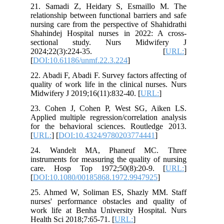
21. Samadi Z, Heidary S, Esmaillo M. The
relationship between functional barriers and safe
nursing care from the perspective of Shahidrathi
Shahindej Hospital nurses in 2022: A cross-
sectional study. Nurs Midwifery J
2024;22(3):224-35. [
URL:
]
[
DOI:10.61186/unmf.22.3.224
]
22. Abadi F, Abadi F. Survey factors affecting of
quality of work life in the clinical nurses. Nurs
Midwifery J 2019;16(11):832-40. [
URL:
]
23. Cohen J, Cohen P, West SG, Aiken LS.
Applied multiple regression/correlation analysis
for the behavioral sciences. Routledge 2013.
[
URL:
] [
DOI:10.4324/9780203774441
]
24. Wandelt MA, Phaneuf MC. Three
instruments for measuring the quality of nursing
care. Hosp Top 1972;50(8):20-9. [
URL:
]
[
DOI:10.1080/00185868.1972.9947925
]
25. Ahmed W, Soliman ES, Shazly MM. Staff
nurses' performance obstacles and quality of
work life at Benha University Hospital. Nurs
Health Sci 2018;7:65-71. [
URL:
]