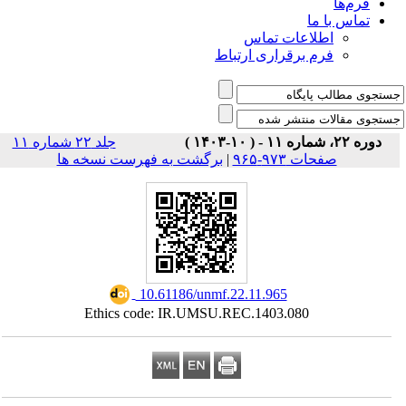
فرم‌ها
تماس با ما
اطلاعات تماس
فرم برقراری ارتباط
دوره ۲۲، شماره ۱۱ - ( ۱۰-۱۴۰۳ )
جلد ۲۲ شماره ۱۱
برگشت به فهرست نسخه ها
|
صفحات ۹۷۳-۹۶۵
‎ 10.61186/unmf.22.11.965
Ethics code: IR.UMSU.REC.1403.080