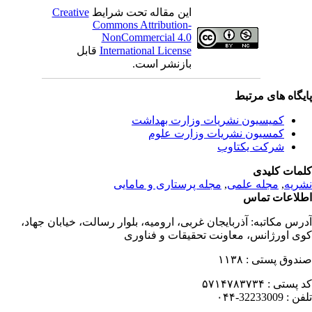
Creative
این مقاله تحت شرایط
Commons Attribution-
NonCommercial 4.0
قابل
International License
بازنشر است.
یگاه های مرتبط
کمیسیون نشریات وزارت بهداشت
کمسیون نشریات وزارت علوم
شرکت یکتاوب
مات کلیدی
مجله پرستاری و مامایی
,
مجله علمی
,
ریه
لاعات تماس
درس مکاتبه
آذربایجان غربی، ارومیه، بلوار رسالت، خیابان جهاد،
ی اورژانس، معاونت تحقیقات و فناوری
۱۱۳۸
صندوق پستی
۵۷۱۴۷۸۳۷۳۴
کد پستی
32233009-۰۴۴
تلفن