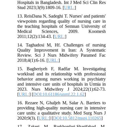
Hospitals in Bangladesh. Int J Med Sci Clin Res
Stud 2023;3(9):1809-16. [
URL:
]
13. ReisDana N, Sadeghi T. Nurses' and patients'
viewpoints regarding quality of nursing care in
the teaching hospitals of Semnan University of
Medical Sciences, 2009. Koomesh
2011;12(2):134-43. [
URL:
]
14. Taghadosi M, Hf. Challenges of nursing
Quality Improvement in Iran: A Systematic
Review. Sci J Nurs Midwifery Paramed Fac
2018;4(1):6-16. [
URL:
]
15. Bagheriyeh F, Radfar M. Investigating
workload and its relationship with professional
behavior among nurses working in psychiatry
and intensive care units of hospitals in Urmia in
2023. Nurs Midwifery J 2024;22(1):62-73.
[
URL:
] [
DOI:10.61186/unmf.22.1.62
]
16. Rezaee N, Ghaljeh M, Salar A. Barriers to
providing high-quality nursing care in intensive
care units: a qualitative study. Med Surg Nurs J
2020;9(3). [
URL:
] [
DOI:10.5812/msnj.110265
]
17. Zakeri M, Barkhordari-Sharifabad M,