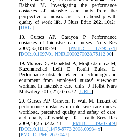
Bakhshi M. Investigating the performance
obstacles of intensive care units from the
perspective of nurses and its relationship with
quality of work life. J Nurs Educ 2021;10(2).
[
URL:
]
18. Gurses AP, Carayon P. Performance
obstacles of intensive care nurses. Nurs Res
2007;56(3):185-94. [
PMID: 17495574
]
[
DOI:10.1097/01.NNR.0000270028.75112.00
]
19. Mousavi S, Atabakhsh A, Moghadamniya M,
Kazemnezhad Leili E, Rouhi Balasi L.
Performance obstacle related to technology and
equipment from employed nurses' viewpoint
working in intensive care units. J Holist Nurs
Midwifery 2015;25(2):65-72. [
URL:
]
20. Gurses AP, Carayon P, Wall M. Impact of
performance obstacles on intensive care nurses'
workload, perceived quality and safety of care,
and quality of working life. Health Serv Res
2009;44(2p1):422-43. [
PMID: 19207589
]
[
DOI:10.1111/j.1475-6773.2008.00934.x
]
[
PMCID: PMC2677047
]