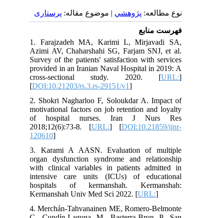
نوع مطالعه:
پژوهشي
| موضوع مقاله:
پرستاری
فهرست منابع
1. Farajzadeh MA, Karimi L, Mirjavadi SA,
Azimi AV, Chaharshahi SG, Farjam SNJ, et al.
Survey of the patients' satisfaction with services
provided in an Iranian Naval Hospital in 2019: A
cross-sectional study. 2020. [
URL:
]
[
DOI:10.21203/rs.3.rs-29151/v1
]
2. Shokri Nagharloo F, Soloukdar A. Impact of
motivational factors on job retention and loyalty
of hospital nurses. Iran J Nurs Res
2018;12(6):73-8. [
URL:
] [
DOI:10.21859/ijnr-
120610
]
3. Karami A AASN. Evaluation of multiple
organ dysfunction syndrome and relationship
with clinical variables in patients admitted in
intensive care units (ICUs) of educational
hospitals of kermanshah. Kermanshah:
Kermanshah Univ Med Sci 2022. [
URL:
]
4. Merchán-Tahvanainen ME, Romero-Belmonte
C, Cundín-Laguna M, Basterra-Brun P, San