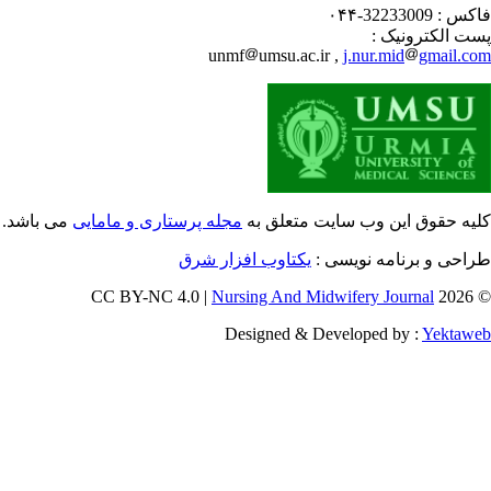
32233009-۰۴۴
فاکس
پست الکترونیک
unmf
umsu.ac.ir ,
j.nur.mid
gmail.c
یه حقوق این وب سایت متعلق به
مجله پرستاری و مامایی
می باشد.
طراحی و برنامه نویسی
یکتاوب افزار شرق
Nursing And Midwifery Journal
© 202
Designed & Developed by :
Yektaw