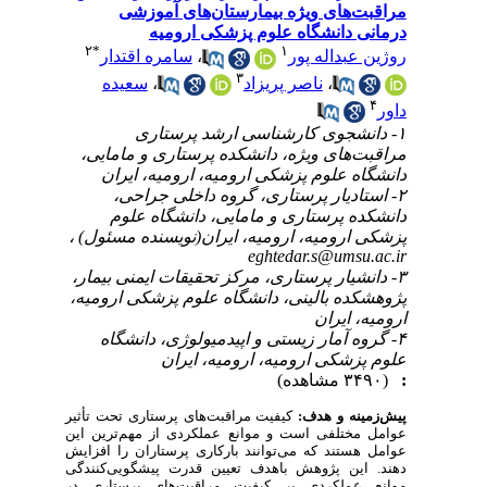
مراقبت‌های ویژه بیمارستان‌های آموزشی
درمانی دانشگاه علوم پزشکی ارومیه
۲
*
۱
سامره اقتدار
،
روژین عبداله پور
۳
سعیده
،
ناصر پریزاد
،
۴
داور
۱- دانشجوی کارشناسی ارشد پرستاری
مراقبت‌های ویژه، دانشکده پرستاری و مامایی،
دانشگاه علوم پزشکی ارومیه، ارومیه، ایران
۲- استادیار پرستاری، گروه داخلی جراحی،
دانشکده پرستاری و مامایی، دانشگاه علوم
پزشکی ارومیه، ارومیه، ایران(نویسنده مسئول) ،
eghtedar.s@umsu.ac.ir
۳- دانشیار پرستاری، مرکز تحقیقات ایمنی بیمار،
پژوهشکده بالینی، دانشگاه علوم پزشکی ارومیه،
ارومیه، ایران
۴- گروه آمار زیستی و اپیدمیولوژی، دانشگاه
علوم پزشکی ارومیه، ارومیه، ایران
(۳۴۹۰ مشاهده)
:
پیش‌زمینه و هدف:
کیفیت مراقبت‌های پرستاری تحت تأثیر
عوامل مختلفی است و موانع عملکردی از مهم‌ترین این
عوامل هستند که می‌توانند بارکاری پرستاران را افزایش
دهند. این پژوهش باهدف تعیین قدرت پیشگویی‌کنندگی
موانع عملکردی بر کیفیت مراقبت‌های پرستاری در