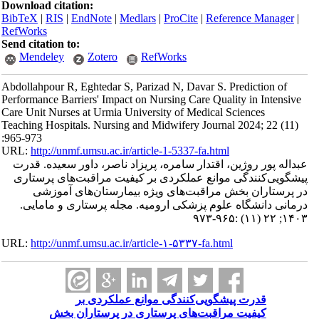
Download citation:
BibTeX
|
RIS
|
EndNote
|
Medlars
|
ProCite
|
Reference Manager
|
RefWorks
Send citation to:
Mendeley
Zotero
RefWorks
Abdollahpour R, Eghtedar S, Parizad N, Davar S. Prediction of
Performance Barriers' Impact on Nursing Care Quality in Intensive
Care Unit Nurses at Urmia University of Medical Sciences
Teaching Hospitals. Nursing and Midwifery Journal 2024; 22 (11)
:965-973
URL:
http://unmf.umsu.ac.ir/article-1-5337-fa.html
عبداله پور روژین، اقتدار سامره، پریزاد ناصر، داور سعیده. قدرت
پیشگویی‌کنندگی موانع عملکردی بر کیفیت مراقبت‌های پرستاری
در پرستاران بخش مراقبت‌های ویژه بیمارستان‌های آموزشی
درمانی دانشگاه علوم پزشکی ارومیه. مجله پرستاری و مامایی.
۱۴۰۳; ۲۲ (۱۱) :۹۶۵-۹۷۳
URL:
http://unmf.umsu.ac.ir/article-۱-۵۳۳۷-fa.html
قدرت پیشگویی‌کنندگی موانع عملکردی بر
کیفیت مراقبت‌های پرستاری در پرستاران بخش