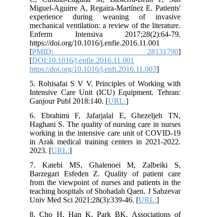
Miguel-Aguirre A, Regaira-Martínez E. Patients'
experience during weaning of invasive
mechanical ventilation: a review of the literature.
Enferm Intensiva 2017;28(2):64-79.
https://doi.org/10.1016/j.enfie.2016.11.001
[
PMID: 28131790
]
[
DOI:10.1016/j.enfie.2016.11.001
https://doi.org/10.1016/j.enfi.2016.11.003
]
5. Rohisafai S V V. Principles of Working with
Intensive Care Unit (ICU) Equipment. Tehran:
Ganjour Publ 2018:140. [
URL:
]
6. Ebrahimi F, Jafarjalal E, Ghezeljeh TN,
Haghani S. The quality of nursing care in nurses
working in the intensive care unit of COVID-19
in Arak medical training centers in 2021-2022.
2023. [
URL:
]
7. Katebi MS, Ghalenoei M, Zalbeiki S,
Barzegari Esfeden Z. Quality of patient care
from the viewpoint of nurses and patients in the
teaching hospitals of Shohadah Qaen. J Sabzevar
Univ Med Sci 2021;28(3):339-46. [
URL:
]
8. Cho H, Han K, Park BK. Associations of