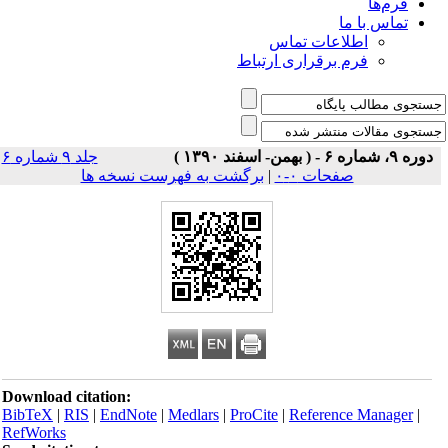
فرم‌ها
تماس با ما
اطلاعات تماس
فرم برقراری ارتباط
دوره ۹، شماره ۶ - ( بهمن- اسفند ۱۳۹۰ )
جلد ۹ شماره ۶
صفحات ۰-۰
|
برگشت به فهرست نسخه ها
Download citation:
BibTeX
|
RIS
|
EndNote
|
Medlars
|
ProCite
|
Reference Manager
|
RefWorks