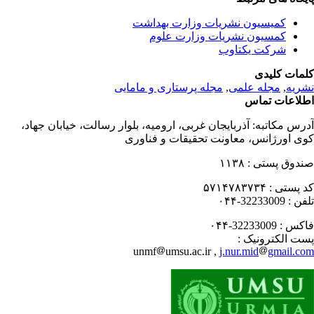
کمیسیون نشریات وزارت بهداشت
کمسیون نشریات وزارت علوم
شرکت یکتاوب
مات کلیدی
ریه
,
مجله علمی
,
مجله پرستاری و مامایی
لاعات تماس
رس مکاتبه:
آذربایجان غربی، ارومیه، بلوار رسالت، خیابان جهاد،
ی اورژانس، معاونت تحقیقات و فناوری
دوق پستی :
۱۱۳۸
 پستی :
۵۷۱۴۷۸۳۷۳۴
فن :
32233009-۰۴۴
کس :
32233009-۰۴۴
ت الکترونیک :
unmf
umsu.ac.ir ,
j.nur.mid
gmail.c