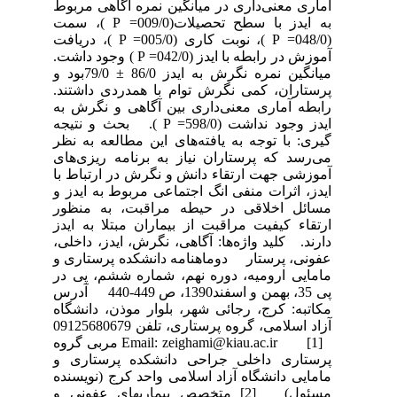
آماری معنی‌داری در میانگین نمره آگاهی مربوط
به ایدز با سطح تحصیلات(009/0= P )، سمت
(048/0= P )، نوبت کاری (005/0= P )، دریافت
آموزش در رابطه با ایدز (042/0= P ) وجود داشت.
میانگین نمره نگرش به ایدز 86/0 ± 79/0بود و
پرستاران، کمی نگرش توام با همدردی داشتند.
رابطه آماری معنی‌داری بین آگاهی و نگرش به
ایدز وجود نداشت (598/0= P ). بحث و نتیجه
گیری: با توجه به یافته‌های این مطالعه به نظر
می‌رسد که پرستاران نیاز به برنامه ریزی‌های
آموزشی جهت ارتقاء دانش و نگرش در ارتباط با
ایدز، اثرات منفی انگ اجتماعی مربوط به ایدز و
مسائل اخلاقی در حیطه مراقبت، به منظور
ارتقاء کیفیت مراقبت از بیماران مبتلا به ایدز
دارند. کلید واژه‌ها: آگاهی، نگرش، ایدز، داخلی،
عفونی، پرستار دوماهنامه دانشکده پرستاری و
مامایی ارومیه، دوره نهم، شماره ششم، پی در
پی 35، بهمن و اسفند1390، ص 449-440 آدرس
مکاتبه: کرج، رجائی شهر، بلوار موذن، دانشگاه
آزاد اسلامی، گروه پرستاری، تلفن 09125680679
Email: zeighami@kiau.ac.ir [1] مربی گروه
پرستاری داخلی جراحی دانشکده پرستاری و
مامایی دانشگاه آزاد اسلامی واحد کرج (نویسنده
مسئول) [2] متخصص بیماری­های عفونی و