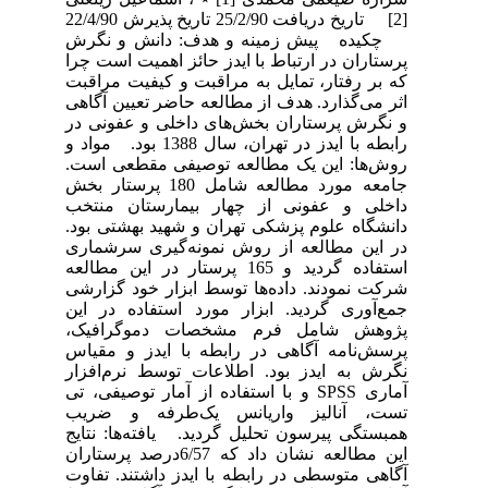
[2] تاریخ دریافت 25/2/90 تاریخ پذیرش 22/4/90
چکیده پیش زمینه و هدف: دانش و نگرش
پرستاران در ارتباط با ایدز حائز اهمیت است چرا
که بر رفتار، تمایل به مراقبت و کیفیت مراقبت
اثر می‌گذارد. هدف از مطالعه حاضر تعیین آگاهی
و نگرش پرستاران بخش‌های داخلی و عفونی در
رابطه با ایدز در تهران، سال 1388 بود. مواد و
روش‌ها: این یک مطالعه توصیفی مقطعی است.
جامعه مورد مطالعه شامل 180 پرستار بخش
داخلی و عفونی از چهار بیمارستان منتخب
دانشگاه علوم پزشکی تهران و شهید بهشتی بود.
در این مطالعه از روش نمونه‌گیری سرشماری
استفاده گردید و 165 پرستار در این مطالعه
شرکت نمودند. داده‌ها توسط ابزار خود گزارشی
جمع‌آوری گردید. ابزار مورد استفاده در این
پژوهش شامل فرم مشخصات دموگرافیک،
پرسش‌نامه آگاهی در رابطه با ایدز و مقیاس
نگرش به ایدز بود. اطلاعات توسط نرم‌افزار
آماری SPSS و با استفاده از آمار توصیفی، تی
تست، آنالیز واریانس یک‌طرفه و ضریب
همبستگی پیرسون تحلیل گردید. یافته‌ها: نتایج
این مطالعه نشان داد که 6/57درصد پرستاران
آگاهی متوسطی در رابطه با ایدز داشتند. تفاوت