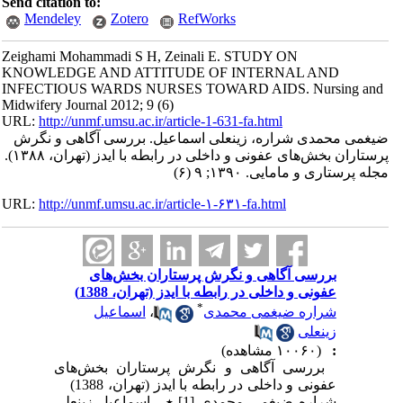
Send citation to:
Mendeley
Zotero
RefWorks
Zeighami Mohammadi S H, Zeinali E. STUDY ON
KNOWLEDGE AND ATTITUDE OF INTERNAL AND
INFECTIOUS WARDS NURSES TOWARD AIDS. Nursing and
Midwifery Journal 2012; 9 (6)
URL:
http://unmf.umsu.ac.ir/article-1-631-fa.html
ضیغمی محمدی شراره، زینعلی اسماعیل. بررسی آگاهی و نگرش
پرستاران بخش‌های عفونی و داخلی در رابطه با ایدز (تهران، ۱۳۸۸).
مجله پرستاری و مامایی. ۱۳۹۰; ۹ (۶)
URL:
http://unmf.umsu.ac.ir/article-۱-۶۳۱-fa.html
بررسی آگاهی و نگرش پرستاران بخش‌های
عفونی و داخلی در رابطه با ایدز (تهران، 1388)
*
شراره ضیغمی محمدی
،
اسماعیل
زینعلی
:
(۱۰۰۶۰ مشاهده)
بررسی آگاهی و نگرش پرستاران بخش‌های
عفونی و داخلی در رابطه با ایدز (تهران، 1388)
شراره ضیغمی محمدی [1] ٭ ، اسماعیل زینعلی