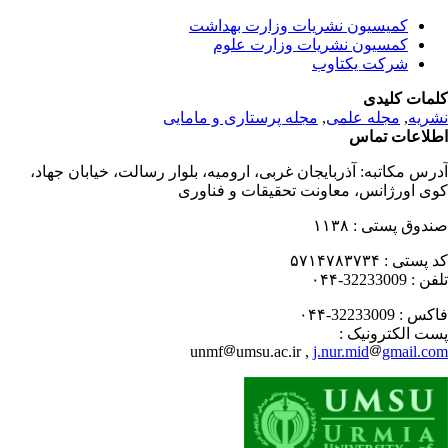
کمیسیون نشریات وزارت بهداشت
کمسیون نشریات وزارت علوم
شرکت یکتاوب
مات کلیدی
ریه
,
مجله علمی
,
مجله پرستاری و مامایی
لاعات تماس
رس مکاتبه:
آذربایجان غربی، ارومیه، بلوار رسالت، خیابان جهاد،
ی اورژانس، معاونت تحقیقات و فناوری
دوق پستی :
۱۱۳۸
 پستی :
۵۷۱۴۷۸۳۷۳۴
فن :
32233009-۰۴۴
کس :
32233009-۰۴۴
ت الکترونیک :
unmf
umsu.ac.ir ,
j.nur.mid
gmail.c