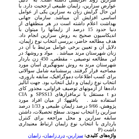
عوارض سزارین، زایمان طبیعی ارجحیت دارد. با
این حال گرایش زنان به سزارین یکی از عوامل
اساسی افزایش آن می­باشد. سازمان جهانی
بهداشت اعلام داشته است در هر منطقه­ای از
دنیا حدود 15 درصد از زایمان­ها را می­توان با
اندیکاسیون صحیح به روش سزارین انجام داد.
هدف مطالعه حاضر، بررسی انتخاب نوع زایمان،
دلایل آن و تعیین برخی عوامل مرتبط با آن در
زنان شهرستان مرند می­باشد . مواد و روش­ها: در
این مطالعه توصیفی - مقطعی، 450 زن باردار
شهرستان مرند به روش نمونه­گیری آسان مورد
مصاحبه قرار گرفتند. پرسش­نامه شامل سوالاتی
برای کسب اطلاعات دموگرافیک، سابقه باروری،
انتخاب نوع زایمان و دلیل انتخاب بود. جهت آنالیز
داده‌ها از آزمون­های توصیف فراوانی، مجذور کای
دو t مستقل با نرم­افزارهای SPSS13 و CIA
استفاده شد . یافته­ها: از میان افراد مورد
پژوهش، 9/66 درصد زایمان طبیعی و 1/33 درصد
سزارین را انتخاب نمودند. سطح تحصیلات، داشتن
سابقه سزارین و محل مراجعه برای کنترل
بارداری با انتخاب نوع زایمان ارتباط معنی­داری
داشت (P
واژه‌های کلیدی:
سزارین
،
درد زایمان
،
زایمان