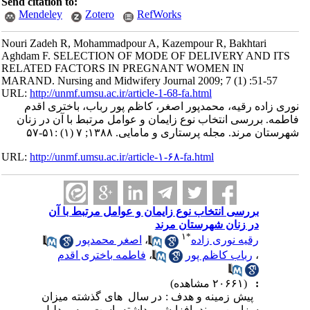
Send citation to:
Mendeley
Zotero
RefWorks
Nouri Zadeh R, Mohammadpour A, Kazempour R, Bakhtari
Aghdam F. SELECTION OF MODE OF DELIVERY AND ITS
RELATED FACTORS IN PREGNANT WOMEN IN
MARAND. Nursing and Midwifery Journal 2009; 7 (1) :51-57
URL:
http://unmf.umsu.ac.ir/article-1-68-fa.html
نوری زاده رقیه، محمدپور اصغر، کاظم پور رباب، باختری اقدم
فاطمه. بررسی انتخاب نوع زایمان و عوامل مرتبط با آن در زنان
شهرستان مرند. مجله پرستاری و مامایی. ۱۳۸۸; ۷ (۱) :۵۱-۵۷
URL:
http://unmf.umsu.ac.ir/article-۱-۶۸-fa.html
بررسی انتخاب نوع زایمان و عوامل مرتبط با آن
در زنان شهرستان مرند
۱
*
رقیه نوری زاده
،
اصغر محمدپور
،
رباب کاظم پور
،
فاطمه باختری اقدم
:
(۲۰۶۶۱ مشاهده)
پیش زمینه و هدف : در سال ­ های گذشته میزان
سزارین روند افزایشی داشته است. به ­ دلیل