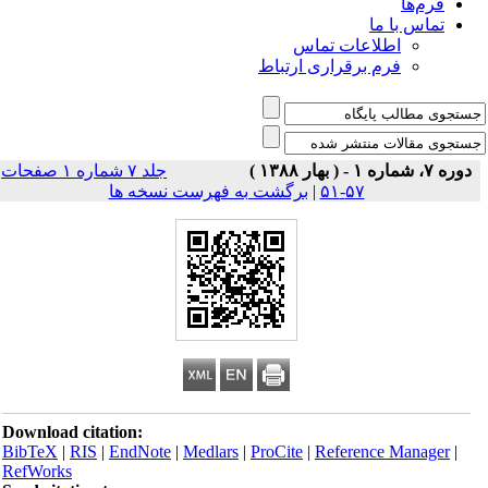
فرم‌ها
تماس با ما
اطلاعات تماس
فرم برقراری ارتباط
دوره ۷، شماره ۱ - ( بهار ۱۳۸۸ )
جلد ۷ شماره ۱ صفحات
۵۷-۵۱
|
برگشت به فهرست نسخه ها
Download citation:
BibTeX
|
RIS
|
EndNote
|
Medlars
|
ProCite
|
Reference Manager
|
RefWorks