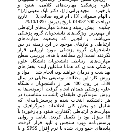
علوم پزشکی: مهارت‌های کلامی، شنود و
بازخورد مجید براتی [1] ، دکتر بابک معینی [2] *
، الهام سمواتی [3] ، ام فروه صالحی3 تاریخ
دریافت 01/08/1390 تاریخ پذیرش 29/10/1390
چکیده پیش زمینه و هدف: مهارت‌های ارتباطی
از مهم‌ترین ویژگی‌های دانشجویان گروه پزشکی
می‌باشد. از آنجایی که وضعیت مهارت‌های
ارتباطی و نیازهای موجود در این زمینه در بین
دانشجویان گروه پزشکی مورد ارزیابی قرار
نگرفته است؛ این مطالعه با هدف بررسی سطح
مهارت‌های ارتباطی دانشجویان دانشگاه علوم
پزشکی همدان که همانا شاغلین آینده بخش‌های
بهداشت و درمان خواهند بود، انجام شد. مواد و
روش کار: این مطالعه توصیفی تحلیلی در سال
1389 بر روی 400 نفر از دانشجویان دانشگاه
علوم پزشکی همدان انجام گرفت. آزمودنی‌ها به
روش نمونه‌گیری طبقه‌ای (انتساب متناسب) در
هر دانشکده انتخاب شده و پرسش‌نامه‌ای که
شامل دو بخش کلی اطلاعات دموگرافیک و
مهارت‌های ارتباطی (گفتاری، شنود و بازخورد) با
18 سؤال بود را تکمیل کردند. پایایی و روایی
پرسش‌نامه مورد سنجش و تایید قرار گرفت.
داده‌های جمع‌آوری شده با نرم افزار SPSS و با