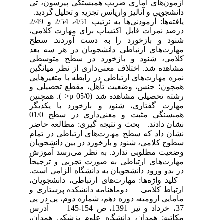
آزمون‌های آماری ضریب همبستگی پیرسون، تی
دانشجویی و آنالیز واریانس تجزیه و تحلیل گردید.
یافته‌ها: آزمودنی‌ها به ترتیب 4/51، 2/54 و 2/49
درصد نمرات قابل اکتساب برای مهارت کلامی،
شنود و بازخورد را به دست آوردند. سطح
مهارت‌های ارتباطی دانشجویان در هر سه بعد
کلامی، شنود و بازخورد در سطح متوسطی
مشاهده شد. اختلاف معنی‌داری از نظر میانگین
نمره مهارت‌های ارتباطی در رابطه با متغیرهایی
همچون؛ جنس، وضعیت تأهل، مقطع تحصیلی و
رشته تحصیلی مشاهده شد (05/0 p< ). همچنین
مهارت گفتاری، شنود و بازخورد با یکدیگر
همبستگی مثبت و معنی‌داری در سطح 01/0
نشان دادند. بحث و نتیجه گیری: مطالعه حاضر
نشان داد که سطح مهارت‌های ارتباطی در تمام
سطوح کلامی، شنود و بازخورد در بین دانشجویان
وضعیت مطلوبی ندارد. به نظر می‌رسد آموزش
مهارت‌های ارتباطی به صورت تجربی و ترجیحاً
در بدو ورود دانشجویان به دانشگاه الزامی است.
کلید واژه‌ها: مهارت‌های ارتباطی، دانشجویان،
ارتباط کلامی دوماهنامه دانشکده پرستاری و
مامایی ارومیه، دوره دهم، شماره دوم، پی در پی
37، خرداد و تیر 1391، ص 154-145 آدرس
مکاتبه: همدان، دانشگاه علوم پزشکی همدان،