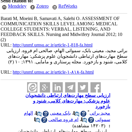
Send citation to:
Mendeley
Zotero
RefWorks
Barati M, Moeini B, Samavati A, Salehi O. ASSESSMENT OF
COMMUNICATION SKILLS LEVEL AMONG MEDICAL
COLLEGE STUDENTS: VERBAL, LISTENING, AND
FEEDBACK SKILLS. Nursing and Midwifery Journal 2012; 10
(2)
URL:
http://unmf.umsu.ac.ir/article-1-818-fa.html
براتی مجید، معینی بابک، سمواتی الهام، صالحی ام فروه. ارزیابی
سطح مهارت‌های ارتباطی دانشجویان علوم پزشکی: مهارت‌های
کلامی، شنود و بازخورد. مجله پرستاری و مامایی. ۱۳۹۱; ۱۰ (۲)
URL:
http://unmf.umsu.ac.ir/article-۱-۸۱۸-fa.html
ارزیابی سطح مهارت‌های ارتباطی دانشجویان
علوم پزشکی: مهارت‌های کلامی، شنود و
بازخورد
*
مجید براتی
،
بابک معینی
،
الهام
سمواتی
،
ام فروه صالحی
:
(۱۴۲۰۳ مشاهده)
ارزیابی سطح مهارت‌های ارتباطی دانشجویان