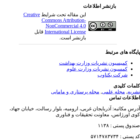
بازنشر اطلاعات
این مقاله تحت شرایط
Creative
Commons Attribution-
NonCommercial 4.0
International License
قابل
بازنشر است.
یگاه های مرتبط
کمیسیون نشریات وزارت بهداشت
کمسیون نشریات وزارت علوم
شرکت یکتاوب
مات کلیدی
ریه
,
مجله علمی
,
مجله پرستاری و مامایی
لاعات تماس
رس مکاتبه:
آذربایجان غربی، ارومیه، بلوار رسالت، خیابان جهاد،
ی اورژانس، معاونت تحقیقات و فناوری
دوق پستی :
۱۱۳۸
 پستی :
۵۷۱۴۷۸۳۷۳۴