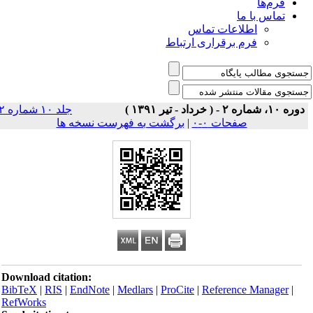
فرم‌ها
تماس با ما
اطلاعات تماس
فرم برقراری ارتباط
دوره ۱۰، شماره ۲ - ( خرداد - تیر ۱۳۹۱ )
جلد ۱۰ شماره ۲
صفحات ۰-۰
|
برگشت به فهرست نسخه ها
Download citation:
BibTeX
|
RIS
|
EndNote
|
Medlars
|
ProCite
|
Reference Manager
|
RefWorks