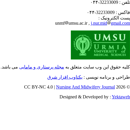
فن :
32233009-۰۴۴
کس :
32233009-۰۴۴
ت الکترونیک :
unmf
umsu.ac.ir ,
j.nur.mid
gmail.c
یه حقوق این وب سایت متعلق به
مجله پرستاری و مامایی
می باشد.
احی و برنامه نویسی :
یکتاوب افزار شرق
Nursing And Midwifery Journal
© 202
Designed & Developed by :
Yektaw