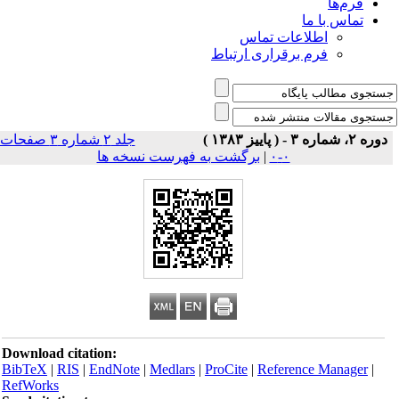
فرم‌ها
تماس با ما
اطلاعات تماس
فرم برقراری ارتباط
دوره ۲، شماره ۳ - ( پاییز ۱۳۸۳ )
جلد ۲ شماره ۳ صفحات
۰-۰
|
برگشت به فهرست نسخه ها
Download citation:
BibTeX
|
RIS
|
EndNote
|
Medlars
|
ProCite
|
Reference Manager
|
RefWorks