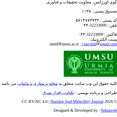
ی اورژانس، معاونت تحقیقات و فناوری
دوق پستی :
۱۱۳۸
 پستی :
۵۷۱۴۷۸۳۷۳۴
فن :
32233009-۰۴۴
کس :
32233009-۰۴۴
ت الکترونیک :
unmf
umsu.ac.ir ,
j.nur.mid
gmail.c
یه حقوق این وب سایت متعلق به
مجله پرستاری و مامایی
می باشد.
احی و برنامه نویسی :
یکتاوب افزار شرق
Nursing And Midwifery Journal
© 202
Designed & Developed by :
Yektaw