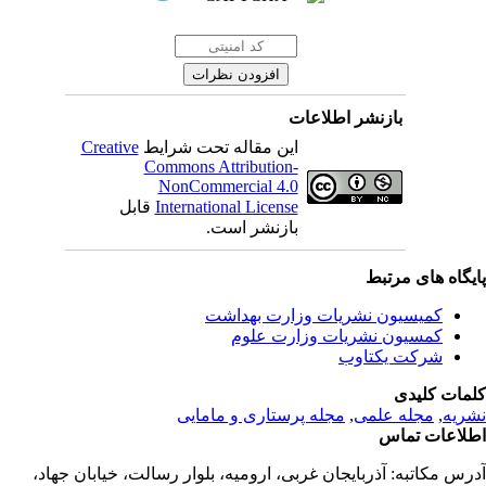
بازنشر اطلاعات
این مقاله تحت شرایط
Creative
Commons Attribution-
NonCommercial 4.0
International License
قابل
بازنشر است.
یگاه های مرتبط
کمیسیون نشریات وزارت بهداشت
کمسیون نشریات وزارت علوم
شرکت یکتاوب
مات کلیدی
ریه
,
مجله علمی
,
مجله پرستاری و مامایی
لاعات تماس
رس مکاتبه:
آذربایجان غربی، ارومیه، بلوار رسالت، خیابان جهاد،