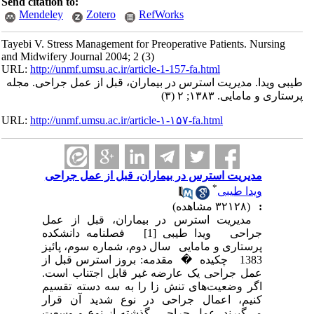
Send citation to:
Mendeley
Zotero
RefWorks
Tayebi V. Stress Management for Preoperative Patients. Nursing
and Midwifery Journal 2004; 2 (3)
URL:
http://unmf.umsu.ac.ir/article-1-157-fa.html
طیبی ویدا. مدیریت استرس در بیماران، قبل از عمل جراحی. مجله
پرستاری و مامایی. ۱۳۸۳; ۲ (۳)
URL:
http://unmf.umsu.ac.ir/article-۱-۱۵۷-fa.html
مدیریت استرس در بیماران، قبل از عمل جراحی
*
ویدا طیبی
:
(۳۲۱۲۸ مشاهده)
مدیریت استرس در بیماران، قبل از عمل
جراحی ویدا طیبی [1] فصلنامه دانشکده
پرستاری و مامایی سال دوم، شماره سوم، پائیز
1383 چکیده � مقدمه: بروز استرس قبل از
عمل جراحی یک عارضه غیر قابل اجتناب است.
اگر وضعیت‌های تنش زا را به سه دسته تقسیم
کنیم، اعمال جراحی در نوع شدید آن قرار
می‌گیرند. عمل جراحی، گذشته از نوع و وسعت