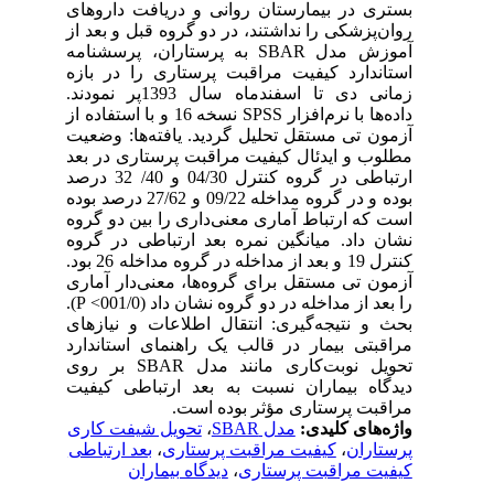
بستری در بیمارستان روانی و دریافت داروهای
روان‌پزشکی را نداشتند، در دو گروه قبل و بعد از
آموزش مدل SBAR به پرستاران، پرسشنامه
استاندارد کیفیت مراقبت پرستاری را در بازه
زمانی دی تا اسفندماه سال 1393پر نمودند.
داده‌ها با نرم‌افزار SPSS نسخه 16 و با استفاده از
آزمون تی مستقل تحلیل گردید. یافته‌ها: وضعیت
مطلوب و ایدئال کیفیت مراقبت پرستاری در بعد
ارتباطی در گروه کنترل 04/30 و 40/ 32 درصد
بوده و در گروه مداخله 09/22 و 27/62 درصد بوده
است که ارتباط آماری معنی‌داری را بین دو گروه
نشان داد. میانگین نمره بعد ارتباطی در گروه
کنترل 19 و بعد از مداخله در گروه مداخله 26 بود.
آزمون تی مستقل برای گروه‌ها، معنی‌دار آماری
را بعد از مداخله در دو گروه نشان داد (001/0> P).
بحث و نتیجه‌گیری: انتقال اطلاعات و نیازهای
مراقبتی بیمار در قالب یک راهنمای استاندارد
تحویل نوبت‌کاری مانند مدل SBAR بر روی
دیدگاه بیماران نسبت به بعد ارتباطی کیفیت
مراقبت پرستاری مؤثر بوده است.
واژه‌های کلیدی:
مدل SBAR
،
تحویل شیفت کاری
پرستاران
،
کیفیت مراقبت پرستاری
،
بعد ارتباطی
کیفیت مراقبت پرستاری
،
دیدگاه بیماران