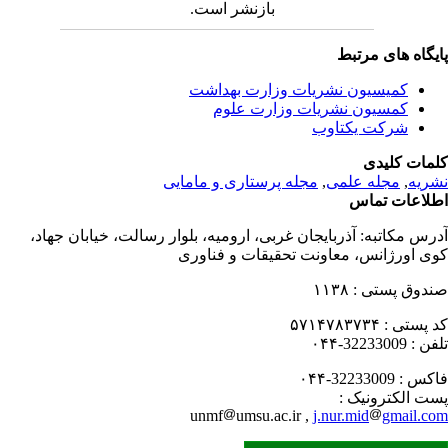
بازنشر است.
یگاه های مرتبط
کمیسیون نشریات وزارت بهداشت
کمسیون نشریات وزارت علوم
شرکت یکتاوب
مات کلیدی
ریه
,
مجله علمی
,
مجله پرستاری و مامایی
لاعات تماس
رس مکاتبه:
آذربایجان غربی، ارومیه، بلوار رسالت، خیابان جهاد،
ی اورژانس، معاونت تحقیقات و فناوری
دوق پستی :
۱۱۳۸
 پستی :
۵۷۱۴۷۸۳۷۳۴
فن :
32233009-۰۴۴
کس :
32233009-۰۴۴
ت الکترونیک :
unmf
umsu.ac.ir ,
j.nur.mid
gmail.c