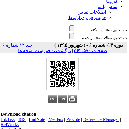
فرم‌ها
تماس با ما
اطلاعات تماس
فرم برقراری ارتباط
دوره ۱۴، شماره ۶ - ( شهریور ۱۳۹۵ )
جلد ۱۴ شماره ۶
صفحات ۵۷۰-۵۶۲
|
برگشت به فهرست نسخه ها
Download citation:
BibTeX
|
RIS
|
EndNote
|
Medlars
|
ProCite
|
Reference Manager
|
RefWorks