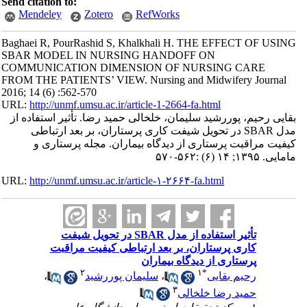
Send citation to:
Mendeley
Zotero
RefWorks
Baghaei R, PourRashid S, Khalkhali H. THE EFFECT OF USING
SBAR MODEL IN NURSING HANDOFF ON
COMMUNICATION DIMENSION OF NURSING CARE
FROM THE PATIENTS’ VIEW. Nursing and Midwifery Journal
2016; 14 (6) :562-570
URL:
http://unmf.umsu.ac.ir/article-1-2664-fa.html
بقایی رحیم، پوررشید سلیمان، خلخالی حمید رضا. تأثیر استفاده از
مدل SBAR در تحویل شیفت کاری پرستاران، بر بعد ارتباطی
کیفیت مراقبت پرستاری از دیدگاه بیماران. مجله پرستاری و
مامایی. ۱۳۹۵; ۱۴ (۶) :۵۶۲-۵۷۰
URL:
http://unmf.umsu.ac.ir/article-۱-۲۶۶۴-fa.html
تأثیر استفاده از مدل SBAR در تحویل شیفت
کاری پرستاران، بر بعد ارتباطی کیفیت مراقبت
پرستاری از دیدگاه بیماران
۲
۱
*
رحیم بقایی
،
سلیمان پوررشید
،
۳
حمید رضا خلخالی