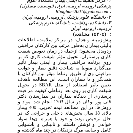
۱- مرکز تحقیقات ایمنی بیمار، دانشگاه علوم
پزشکی ارومیه، ارومیه، ایران (نویسنده مسئول)
Rbaghaei2001@yahoo.com
،
۲- دانشگاه علوم پزشکی ارومیه، ارومیه، ایران
۳- دانشکده بهداشت، دانشگاه علوم پزشکی
ارومیه، ارومیه، ایران
:
(۱۵۳۰۵ مشاهده)
پیش‌زمینه و هدف: در مراکز سلامت، اطلاعات
بالینی بیماران به‌طور مرتب بین کارکنان مراقبتی
ردوبدل می‌شود؛ ازجمله در زمان تعویض شیفت
کاری پرستاران. تحویل مؤثر شیفت کاری که بر
روی برنامه مراقبتی بیمار و ایمنی بیمار تأثیر
می‌گذارد منوط به شناخت دقیق بیمار و جوانب
مراقبتی وی از طریق ارتباط مؤثر بین کارکنان با
همدیگر و با بیماران است. این مطالعه باهدف
تعیین تأثیر استفاده از مدل SBAR در تحویل
شیفت کاری بر روی بعد ارتباطی کیفیت مراقبت
پرستاری از دیدگاه بیماران در بیمارستان دکتر
قلی پور بوکان در سال 1393 انجام شد. مواد و
روش‌ها: در این مطالعه نیمه تجربی، 400 بیمار
بالای 18 سال بخش‌های داخلی و جراحی که در
حال ترخیص بودند و خود یا همراه آن‌ها سواد
خواندن و نوشتن داشتند و نابینایی و ناشنوایی
کامل و سابقه مرگ نزدیکان در چند ماه گذشته و