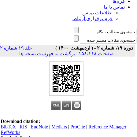
فرم‌ها
تماس با ما
اطلاعات تماس
فرم برقراری ارتباط
دوره ۱۹، شماره ۲ - ( اردیبهشت ۱۴۰۰ )
جلد ۱۹ شماره ۲
صفحات ۱۶۸-۱۵۸
|
برگشت به فهرست نسخه ها
Download citation:
BibTeX
|
RIS
|
EndNote
|
Medlars
|
ProCite
|
Reference Manager
|
RefWorks