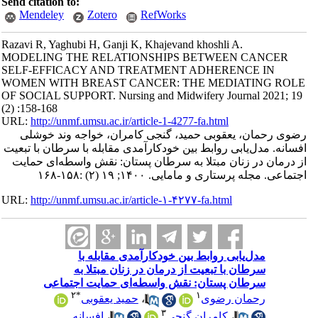
Send citation to:
Mendeley
Zotero
RefWorks
Razavi R, Yaghubi H, Ganji K, Khajevand khoshli A.
MODELING THE RELATIONSHIPS BETWEEN CANCER
SELF-EFFICACY AND TREATMENT ADHERENCE IN
WOMEN WITH BREAST CANCER: THE MEDIATING ROLE
OF SOCIAL SUPPORT. Nursing and Midwifery Journal 2021; 19
(2) :158-168
URL:
http://unmf.umsu.ac.ir/article-1-4277-fa.html
رضوی رحمان، یعقوبی حمید، گنجی کامران، خواجه وند خوشلی
افسانه. مدل‌یابی روابط بین خودکارآمدی مقابله با سرطان با تبعیت
از درمان در زنان مبتلا به سرطان پستان: نقش واسطه‌ای حمایت
اجتماعی. مجله پرستاری و مامایی. ۱۴۰۰; ۱۹ (۲) :۱۵۸-۱۶۸
URL:
http://unmf.umsu.ac.ir/article-۱-۴۲۷۷-fa.html
مدل‌یابی روابط بین خودکارآمدی مقابله با
سرطان با تبعیت از درمان در زنان مبتلا به
سرطان پستان: نقش واسطه‌ای حمایت اجتماعی
۲
*
۱
رحمان رضوی
،
حمید یعقوبی
۳
،
کامران گنجی
،
افسانه