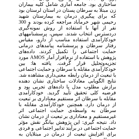
ساختاری بود. جامعه آماری شامل کلیه بیماران
زن مبتلا به سرطان پستان در استان لرستان بود
که برای پیگیری درمان به بیمارستان شهید
رحیمی شهر خرم­آباد مراجعه کرده بودند و 300
نفر از آن­ها با استفاده از روش نمونه‌گیری
دردسترس انتخاب شدند. سپس، پرسشنامه­های
خودکارآمدی استفاده مناسب از دارو، مقیاس
رفتار سرطان و پرسشنامه پیامدهای درمانی
حمایت اجتماعی را تکمیل کردند. داده‌های
پژوهش با استفاده از نرم‌افزار آمار AMOS مورد
تجزیه‌وتحلیل قرار گرفت. یافته­ ها: بین
خودکارآمدی مقابله با سرطان و حمایت اجتماعی
با تبعیت از درمان رابطه معنی‌داری مشاهده شد.
نتایج الگویابی معادلات ساختاری نشان دهنده
برازش مطلوب مدل با داده‌های تجربی بود و
فرضیه کلی تحقیق تأیید گردید. خودکارآمدی
مقابله با سرطان اثر مستقیم معناداری بر تبعیت
از درمان دارد. همچنین خودکارآمدی مقابله با
سرطان به واسطه‌ی حمایت اجتماعی اثر
غیرمستقیم و معناداری بر تبعیت از درمان نشان
داد. نتیجه­ گیری: این پژوهش بیانگر نقش مؤثر
حمایت اجتماعی در برآیند تدابیر اجتماعی و فردی
برای افزایش تبعیت از درمان در مبتلایان به