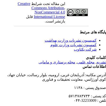
این مقاله تحت شرایط
Creative
Commons Attribution-
NonCommercial 4.0
International License
قابل
بازنشر است.
یگاه های مرتبط
کمیسیون نشریات وزارت بهداشت
کمسیون نشریات وزارت علوم
شرکت یکتاوب
مات کلیدی
ریه
,
مجله علمی
,
مجله پرستاری و مامایی
لاعات تماس
رس مکاتبه:
آذربایجان غربی، ارومیه، بلوار رسالت، خیابان جهاد،
ی اورژانس، معاونت تحقیقات و فناوری
دوق پستی :
۱۱۳۸
 پستی :
۵۷۱۴۷۸۳۷۳۴
فن :
32233009-۰۴۴