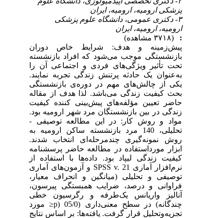
۲- دکتری تخصصی اپیدمیولوژی، دانشگاه علوم
پزشکی ارومیه، ارومیه، ایران
۳- دکتری عمومی، دانشگاه علوم پزشکی
ارومیه، ارومیه، ایران
:
(۳۷۱۸ مشاهده)
پیش‌زمینه و هدف: شرایط خاص دوران
بازنشستگی موجب می‌شود که افراد بازنشسته
تحت تأثیر ویژگی‌های فردی و اجتماعی آن را
به‌عنوان یک حادثه پرتنش زندگی تجربه نمایند.
یکی از چالش‌های مهم در دوره‌ی بازنشستگی
بحث کیفیت زندگی می‌باشد. لذا هدف از مقاله
حاضر تعیین مؤلفه‌های پیش‌بینی کننده ‌کیفیت
زندگی در بین بازنشستگان مرد شهر ارومیه بود.
مواد و روش کار: در این مطالعه توصیفی -
تحلیلی، 140 مرد بازنشسته ساکن ارومیه به
روش نمونه‌گیری چندمرحله‌ای انتخاب شدند.
ابزار مورداستفاده در مطالعه حاضر پرسشنامه
کیفیت زندگی لیپاد بود. داده‌ها با استفاده از
نرم‌افزار آماری SPSS v. 21 و آزمون‌های آماری
توصیفی و تحلیلی (میانگین و انحراف معیار،
فراوانی و درصد، ضرایب همبستگی پیرسون،
آنالیز واریانس یک‌طرفه و رگرسیون خطی
چندگانه) در سطح معنی‌داری (05/0 (p≤ مورد
تجزیه‌وتحلیل قرار گرفت. یافته‌ها: بر اساس نتایج