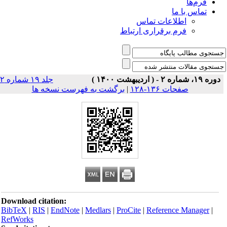
فرم‌ها
تماس با ما
اطلاعات تماس
فرم برقراری ارتباط
دوره ۱۹، شماره ۲ - ( اردیبهشت ۱۴۰۰ )
جلد ۱۹ شماره ۲
صفحات ۱۳۶-۱۲۸
|
برگشت به فهرست نسخه ها
Download citation:
BibTeX
|
RIS
|
EndNote
|
Medlars
|
ProCite
|
Reference Manager
|
RefWorks