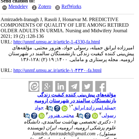
Send citation to:
Mendeley
Zotero
RefWorks
Amirzadeh-Iranagh J, Rasoli J, Honarvar M. PREDICTIVE
COMPONENTS OF QUALITY OF LIFE AMONG RETIRED
OLDER ADULTS IN URMIA. Nursing and Midwifery Journal
2021; 19 (2) :128-136
URL:
http://unmf.umsu.ac.ir/article-1-4330-fa.html
امیرزاده ایرانق جمیله، رسولی جواد، هنرور مجتبی. مؤلفه‌های
پیش‌بینی کننده کیفیت زندگی بازنشستگان سالمند در شهرستان
ارومیه. مجله پرستاری و مامایی. ۱۴۰۰; ۱۹ (۲) :۱۲۸-۱۳۶
URL:
http://unmf.umsu.ac.ir/article-۱-۴۳۳۰-fa.html
مؤلفه‌های پیش‌بینی کننده کیفیت زندگی
بازنشستگان سالمند در شهرستان ارومیه
۱
*
جمیله امیرزاده ایرانق
،
جواد
۳
۲
رسولی
،
مجتبی هنرور
۱- دکتری تخصصی بهداشت سالمندی، دانشگاه
علوم پزشکی ارومیه، ارومیه، ایران (نویسنده
مسئول) ،
Jamileh.Amirzadeh@gmail.com