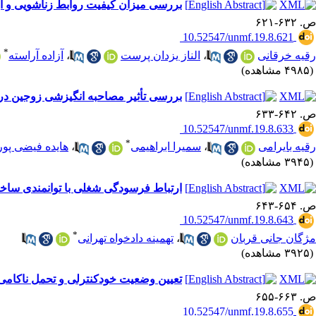
بررسی میزان کیفیت روابط زناشویی و ارت
ص. ۶۳۲-۶۲۱
‎ 10.52547/unmf.19.8.621
*
رقیه خرقانی
،
الناز یزدان پرست
،
آزاده آراسته
(۴۹۸۵ مشاهده)
بررسی تأثیر مصاحبه انگیزشی زوجین در
ص. ۶۴۲-۶۳۳
‎ 10.52547/unmf.19.8.633
*
رقیه بایرامی
،
سمیرا ابراهیمی
،
هایده فیضی پور
(۳۹۴۵ مشاهده)
ارتباط فرسودگی شغلی با توانمندی ساختا
ص. ۶۵۴-۶۴۳
‎ 10.52547/unmf.19.8.643
*
مژگان جانی قربان
،
تهمینه دادخواه تهرانی
(۳۹۲۵ مشاهده)
تعیین وضعیت خودکنترلی و تحمل ناکامی د
ص. ۶۶۳-۶۵۵
‎ 10.52547/unmf.19.8.655