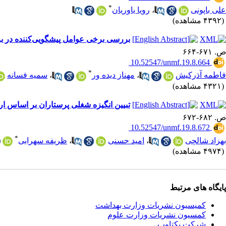
*
علی باپونی
،
رویا یاوریان
(۴۳۹۲ مشاهده)
بررسی برخی عوامل پیشگویی‌کننده در بروز 
ص. ۶۷۱-۶۶۴
‎ 10.52547/unmf.19.8.664
*
فاطمه آذرکیش
،
مهناز دیده ور
،
سمیه فسانه
(۴۳۲۱ مشاهده)
تبیین انگیزه شغلی پرستاران بر اساس ار
ص. ۶۸۲-۶۷۲
‎ 10.52547/unmf.19.8.672
*
بهزاد شالچی
،
امید حسنی
،
ظریفه سهرابی
(۴۹۷۴ مشاهده)
پایگاه های مرتبط
کمیسیون نشریات وزارت بهداشت
کمسیون نشریات وزارت علوم
شرکت یکتاوب