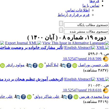
فرم‌ها
تماس با ما
اطلاعات تماس
فرم برقراری ارتباط
دوره ۱۹، شماره ۸ - ( آبان ۱۴۰۰ )
تأثیر مشارکت خانواده بر وضعیت شناختی و شدت دلیریوم ب
ص. ۶۰۹-۵۹۹
‎ 10.52547/unmf.19.8.599
*
علی حسین پوراصل
،
لیلا آلیلو
،
مولود رادفر
(۴۸۳۷ مشاهده)
اثربخشی آموزش تنظیم هیجان بر درد مزمن
ص. ۶۲۰-۶۱۰
‎ 10.52547/unmf.19.8.610
*
ویدا محمدی هریس
،
علی شاکر دولق
،
علی خاد
(۴۴۱۹ مشاهده)