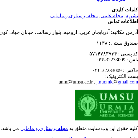
کلمات کلیدی
نشریه
,
مجله علمی
,
مجله پرستاری و مامایی
اطلاعات تماس
آدرس مکاتبه:
آذربایجان غربی، ارومیه، بلوار رسالت، خیابان جهاد، کو
صندوق پستی :
۱۱۳۸
کد پستی :
۵۷۱۴۷۸۳۷۳۴
تلفن :
32233009-۰۴۴
فاکس :
32233009-۰۴۴
پست الکترونیک :
unmf
umsu.ac.ir ,
j.nur.mid
gmail.com
کلیه حقوق این وب سایت متعلق به
مجله پرستاری و مامایی
می باشد.