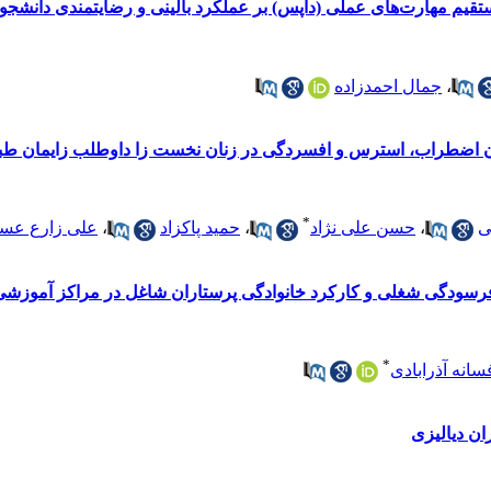
قیم مهارت‌های عملی (داپس) بر عملکرد بالینی و رضایتمندی دانشجو
،
جمال احمدزاده
زان اضطراب، استرس و افسردگی در زنان نخست زا داوطلب زایمان طبیع
*
ی
،
حسن علی نژاد
،
حمید پاکزاد
،
علی زارع عس
 فرسودگی شغلی و کارکرد خانوادگی پرستاران شاغل در مراکز آموزشی د
*
سانه آذرابادی
ران دیالیزی