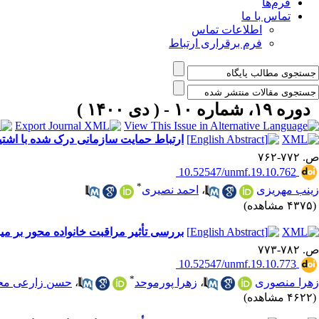
فرم‌ها
تماس با ما
اطلاعات تماس
فرم برقراری ارتباط
دوره ۱۹، شماره ۱۰ - ( دی ۱۴۰۰ )
ارتباط حمایت سازمانی درک شده با اشتیا
ص. ۷۷۲-۷۶۲
‎ 10.52547/unmf.19.10.762
*
زینب مهریزی
،
احمد نصیری
(۴۳۷۵ مشاهده)
بررسی تأثیر مراقبت خانواده محور بر می
ص. ۷۸۲-۷۷۳
‎ 10.52547/unmf.19.10.773
*
زهرا منصوری
،
زهرا پورموحد
،
حسن زارعی محم
(۴۶۲۲ مشاهده)