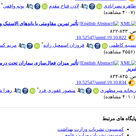
*
طاهره نصرابادی
،
لادن فتاح مقدم
،
پونه واقفی
(۴۰۰۷ مشاهده)
تأثیر تمرین مقاومتی با باندهای الاست
ص. ۸۳۳-۸۲۲
‎ 10.52547/unmf.19.10.822
*
نسیبه کاظمی
،
فروزان اسمعیل زاده
،
مریم کسر
(۳۵۵۶ مشاهده)
تأثیر میزان فعال‌سازی بیماران تحت درم
تبریز
ص. ۸۴۵-۸۳۴
‎ 10.52547/unmf.19.10.834
*
ریحانه میرمظهری
،
منصور غفوری فرد
،
زهرا ش
(۴۰۱۰ مشاهده)
پایگاه های مرتبط
کمیسیون نشریات وزارت بهداشت
کمسیون نشریات وزارت علوم