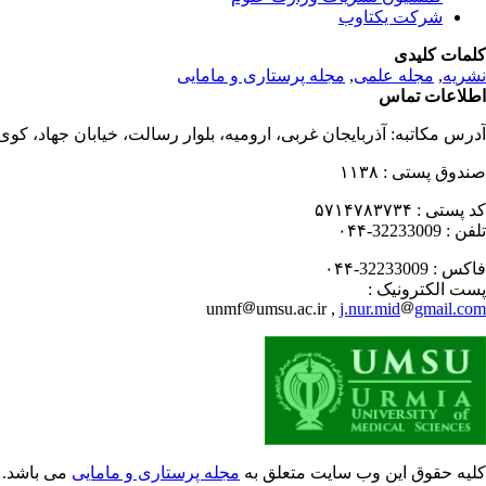
شرکت یکتاوب
کلمات کلیدی
نشریه
,
مجله علمی
,
مجله پرستاری و مامایی
اطلاعات تماس
آدرس مکاتبه:
آذربایجان غربی، ارومیه، بلوار رسالت، خیابان جهاد، کو
صندوق پستی :
۱۱۳۸
کد پستی :
۵۷۱۴۷۸۳۷۳۴
تلفن :
32233009-۰۴۴
فاکس :
32233009-۰۴۴
پست الکترونیک :
unmf
umsu.ac.ir ,
j.nur.mid
gmail.com
کلیه حقوق این وب سایت متعلق به
مجله پرستاری و مامایی
می باشد.