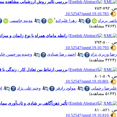
بررسی تأثیر روش ارزشیابی مشاهده مست
ص. ۷۹۲-۷۸۳
‎ 10.52547/unmf.19.10.783
*
ناصر پریزاد
،
زهرا علیزاده
،
مدینه جاسمی
(۳۷۶۳ مشاهده)
رابطه مامای همراه با نوع زایمان و می
ص. ۸۰۰-۷۹۳
‎ 10.52547/unmf.19.10.793
رضا وزیری نژاد
،
احمد رضا صیادی
،
وحیده پورحسن خان
(۴۲۲۳ مشاهده)
بررسی ارتباط بین تعادل کار - زندگی با
ص. ۸۰۹-۸۰۱
‎ 10.52547/unmf.19.10.801
علیرضا رحمانی
،
مولود رادفر
،
وحید علی نژاد
،
اف
(۵۱۴۳ مشاهده)
تأثیر ذهن‌آگاهی بر شادی و تاب‌آوری بیما
ص. ۸۲۱-۸۱۰
‎ 10.52547/unmf.19.10.810