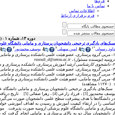
فرم‌ها
تماس با ما
اطلاعات تماس
فرم برقراری ارتباط
دوره ۱۳، شماره ۱ - ( فروردین ۱۳۹۴ )
سبک‌های یادگیری ترجیحی دانشجویان پرستاری و مامایی دانشگاه علوم پ
۳
۲
۱
*
داود رسولی
،
امین سهیلی
،
یوسف محمدپور
،
۱- مربی گروه پرستاری، عضو هیئت علمی دانشکده پرستاری و مامای
ارومیه (نویسنده مسئول) ،
rasouli_d@umsu.ac.ir
۲- دانشجوی کارشناسی ارشد آموزش پرستاری، دانشکده پرستاری و مامایی ارومیه، عضو کمیته تحقیقات دانشجویی، دانشگاه علوم پزشکی ارومیه
۳- مربی گروه پرستاری، عضو هیئت علمی دانشکده پرستاری و مامایی ارومیه، دانشگاه علوم پزشکی ارومیه
۴- مربی گروه پرستاری، عضو هیئت علمی دانشکده پرستاری و مامایی بوکان، دانشگاه علوم پزشکی ارومیه
۵- مربی گروه مامایی، عضو هیئت علمی دانشکده پرستاری و مامایی، دانشگاه علوم پزشکی ارومیه
:
(۱۱۲۷۰ مشاهده)
در دانشگاه‌ها با هدف پیشرفت سطح علمی دانشجویان صورت می‌گیرد و 
اساسی را در ارتقاء کیفیت آموزش و رسیدن به اهداف آموزشی خواه
از دانشجویان سال دو به بالای پرستاری و مامایی انجام گرفت که