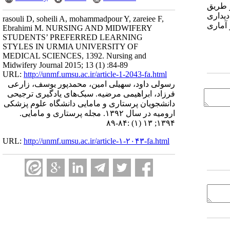
قرار گرفته بود جمع‌آوری گردیده و نهایتاً توسط نرم‌افزار آماری SPSS نسخه 19 و از طریق
دیداری
rasouli D, soheili A, mohammadpour Y, zareiee F,
 آماری
Ebrahimi M. NURSING AND MIDWIFERY
STUDENTS’ PREFERRED LEARNING
STYLES IN URMIA UNIVERSITY OF
MEDICAL SCIENCES, 1392. Nursing and
Midwifery Journal 2015; 13 (1) :84-89
URL:
http://unmf.umsu.ac.ir/article-1-2043-fa.html
رسولی داود، سهیلی امین، محمدپور یوسف، زارعی
فرزاد، ابراهیمی مرضیه. سبک‌های یادگیری ترجیحی
دانشجویان پرستاری و مامایی دانشگاه علوم پزشکی
ارومیه در سال ۱۳۹۲. مجله پرستاری و مامایی.
۱۳۹۴; ۱۳ (۱) :۸۴-۸۹
URL:
http://unmf.umsu.ac.ir/article-۱-۲۰۴۳-fa.html