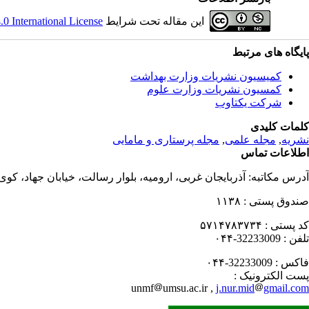
این مقاله تحت شرایط
 International License
پایگاه های مرتبط
کمیسیون نشریات وزارت بهداشت
کمسیون نشریات وزارت علوم
شرکت یکتاوب
کلمات کلیدی
نشریه
,
مجله علمی
,
مجله پرستاری و مامایی
اطلاعات تماس
آدرس مکاتبه:
آذربایجان غربی، ارومیه، بلوار رسالت، خیابان جهاد، کو
صندوق پستی :
۱۱۳۸
کد پستی :
۵۷۱۴۷۸۳۷۳۴
تلفن :
32233009-۰۴۴
فاکس :
32233009-۰۴۴
پست الکترونیک :
unmf
umsu.ac.ir ,
j.nur.mid
gmail.com