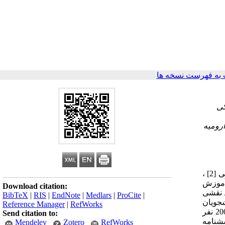
به فهرست نسخه ها
کی
سبک‌های یادگیری ترجیحی دانشجویان پرستاری و مامایی دانشگاه علوم پزشکی ارومیه در سال 1392 داوود رسولی [1] * ، امین سهیلی [2] ،
 پیش‌زمینه و هدف: آموزش
Download citation:
د نقشی
BibTeX
|
RIS
|
EndNote
|
Medlars
|
ProCite
|
جویان
Reference Manager
|
RefWorks
پرستاری و مامایی دانشگاه علوم پزشکی ارومیه صورت پذیرفت. مواد و روش کار: این پژوهش به‌صورت توصیفی- مقطعی و با مشارکت 200 نفر
Send citation to:
شنامه
Mendeley
Zotero
RefWorks