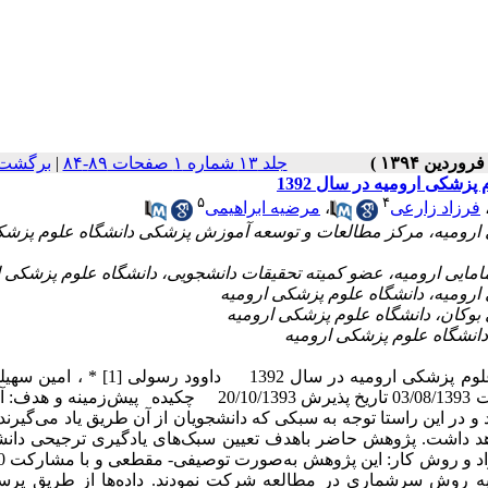
جلد ۱۳ شماره ۱ صفحات ۸۹-۸۴
|
برگشت 
زشکی ارومیه در سال 1392
۵
۴
فرزاد زارعی
،
مرضیه ابراهیمی
ی ارومیه، مرکز مطالعات و توسعه آموزش پزشکی دانشگاه علوم پزش
یوسف محمدپور [3] ، فرزاد زارعی [4] ، زهرا صفائی [5] تاریخ دریافت 03/08/1393 تاریخ پذیرش 20/10/1393 چکیده
در این راستا توجه به سبکی که دانشجویان از آن طریق یاد می‌گیرن
د داشت. پژوهش حاضر باهدف تعیین سبک‌های یادگیری ترجیحی دانش
 به روش سرشماری در مطالعه شرکت نمودند. داده‌ها از طریق پرس