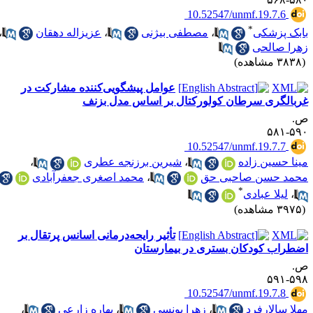
‎ 10.52547/unmf.19.7.6
*
ابک پزشکی
،
مصطفی بیژنی
،
عزیزاله دهقان
،
هرا صالحی
۳۸ مشاهده)
عوامل پیشگویی‌کننده مشارکت در
ربالگری سرطان کولورکتال بر اساس مدل بزنف
.
۵۹۰-۵
‎ 10.52547/unmf.19.7.7
ینا حسین زاده
،
شیرین برزنجه عطری
،
حمد حسن صاحبی حق
،
محمد اصغری جعفرآبادی
*
،
لیلا عبادی
۳۹ مشاهده)
تأثیر رایحه‌درمانی اسانس پرتقال بر
ضطراب کودکان بستری در بیمارستان
.
۵۹۸-۵
‎ 10.52547/unmf.19.7.8
هلا سالارفرد
،
زهرا یونسی
،
بهاره زارعی
،