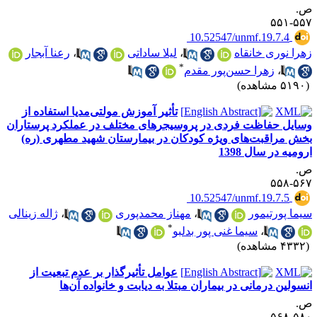
.
۵۵۷-۵
‎ 10.52547/unmf.19.7.4
هرا نوری خانقاه
،
لیلا ساداتی
،
رعنا آبجار
*
،
زهرا حسن‌پور مقدم
۵۱ مشاهده)
تأثیر آموزش مولتی‌مدیا استفاده از
سایل حفاظت فردی در پروسیجرهای مختلف در عملکرد پرستاران
خش مراقبت‌های ویژه کودکان در بیمارستان شهید مطهری (ره)
رومیه در سال 1398
.
۵۶۷-۵
‎ 10.52547/unmf.19.7.5
یما پورتیمور
،
مهناز محمدپوری
،
ژاله زینالی
*
،
سیما غنی پور بدلبو
۴۳ مشاهده)
عوامل تأثیرگذار بر عدم تبعیت از
نسولین درمانی در بیماران مبتلا به دیابت و خانواده آن‌ها
.
۵۸۰-۵