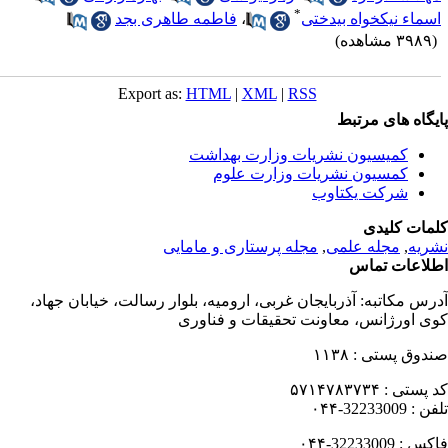
*
سماء نیکخواه بیدختی
،
فاطمه طاهری بجد
۳۹ مشاهده)
Export as:
HTML
|
XML
|
RSS
یگاه های مرتبط
کمیسیون نشریات وزارت بهداشت
کمسیون نشریات وزارت علوم
شرکت یکتاوب
مات کلیدی
ریه
,
مجله علمی
,
مجله پرستاری و مامایی
لاعات تماس
رس مکاتبه:
آذربایجان غربی، ارومیه، بلوار رسالت، خیابان جهاد،
ی اورژانس، معاونت تحقیقات و فناوری
دوق پستی :
۱۱۳۸
 پستی :
۵۷۱۴۷۸۳۷۳۴
فن :
32233009-۰۴۴
کس :
32233009-۰۴۴