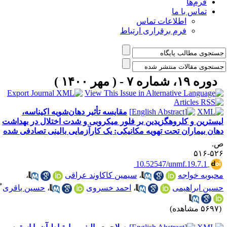
فرم‌ها
تماس با ما
اطلاعات تماس
فرم برقراری ارتباط
دوره ۱۹، شماره ۷ - ( مهر ۱۴۰۰ )
مقایسه تأثیر دهان‌شویه‌‌ اکیناسه،
یسترین و کلروهگزیدین بر فلور میکروبی و شدت اختلال در بهداشت
هان بیماران تحت تهویه مکانیکی: یک کارآزمایی بالینی تصادفی شده
.
۵۲۶-۵
‎ 10.52547/unmf.19.7.1
حبوبه خواجه
،
سیمین کاکاوند عراقی
،
*
سین ابراهیمی
،
احمد خسروی
،
حسین باقری
۵۶ مشاهده)