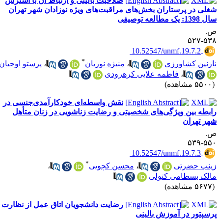
صلاحیت بالینی و ارتباط آن با استرس
غلی در پرستاران بخش‌های مراقبت‌های ویژه نوزادان شهر تهران
1398: یک مطالعه توصیفی
.
۵۳۸-۵
‎ 10.52547/unmf.19.7.2
*
ازنین کشاورزی
،
منیژه نوریان
،
پرستو اوجیان
،
فاطمه علایی کرهرودی
۵۵ مشاهده)
نقش واسطه‌ای خودکارآمدی‌جنسی در
ابطه بین ویژگی‌های شخصیتی و رضایت زناشویی در زنان متأهل
هر تهران
.
۵۵۰-۵
‎ 10.52547/unmf.19.7.3
*
ینب حضرتی
،
محسن کچویی
،
الک بسطامی کتولی
۵۶ مشاهده)
رضایت دانشجویان اتاق عمل از نظارت
رسپتور در آموزش بالینی