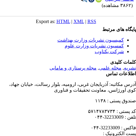
۳۸ مشاهده)
Export as:
HTML
|
XML
|
RSS
یگاه های مرتبط
کمیسیون نشریات وزارت بهداشت
کمسیون نشریات وزارت علوم
شرکت یکتاوب
مات کلیدی
ریه
,
مجله علمی
,
مجله پرستاری و مامایی
لاعات تماس
رس مکاتبه:
آذربایجان غربی، ارومیه، بلوار رسالت، خیابان جهاد،
ی اورژانس، معاونت تحقیقات و فناوری
دوق پستی :
۱۱۳۸
 پستی :
۵۷۱۴۷۸۳۷۳۴
فن :
32233009-۰۴۴
کس :
32233009-۰۴۴
ت الکترونیک :