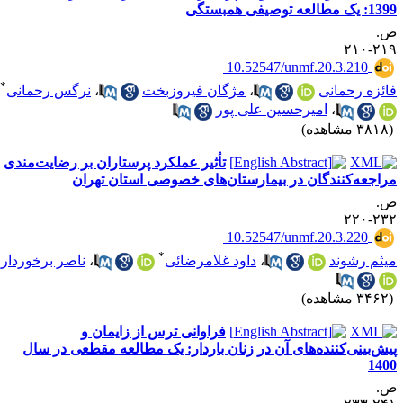
 یک مطالعه توصیفی همبستگی
.
۲۱۹-۲
‎ 10.52547/unmf.20.3.210
*
ائزه رحمانی
،
مژگان فیروزبخت
،
نرگس رحمانی
،
امیرحسین علی پور
۳۸ مشاهده)
تأثیر عملکرد پرستاران بر رضایت‌مندی
راجعه‌کنندگان در بیمارستان‌های خصوصی استان تهران
.
۲۳۲-۲
‎ 10.52547/unmf.20.3.220
*
یثم رشوند
،
داود غلامرضائی
،
ناصر برخوردار
۳۴ مشاهده)
فراوانی ترس از زایمان و
یش‌بینی‌کننده‌های آن در زنان باردار: یک مطالعه مقطعی در سال
140
.