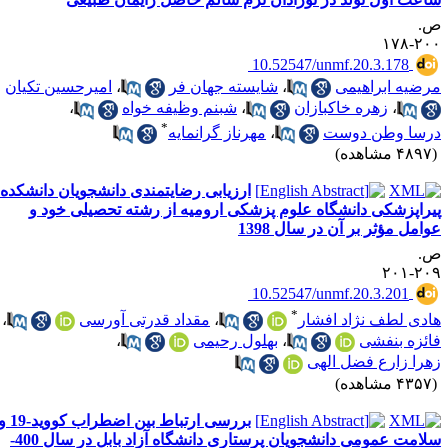
.
۲۰۰-۱
‎ 10.52547/unmf.20.3.178
رضیه ابراهیمی
،
شایسته جهان فر
،
امیرحسین تکیان
،
زهره خاکبازان
،
شبنم وظیفه خواه
،
*
رسا وطن دوست
،
مهرناز گرانمایه
۴۸ مشاهده)
ارزیابی رضایتمندی دانشجویان دانشکده
یراپزشکی دانشگاه علوم پزشکی ارومیه از رشته تحصیلی خود و
وامل مؤثر بر آن در سال 1398
.
۲۰۹-۲
‎ 10.52547/unmf.20.3.201
*
ادی لطف نژاد افشار
،
مقداد قدرتی آورسی
،
ائزه بنفشی
،
بهلول رحیمی
،
هرا زارع فضل الهی
۴۳ مشاهده)
بررسی ارتباط بین اضطراب کووید-19 و
سلامت عمومی دانشجویان پرستاری دانشگاه آزاد بابل در سال 400-