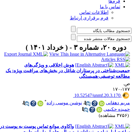
فرم‌ها
تماس با ما
اطلاعات تماس
فرم برقراری ارتباط
دوره ۲۰، شماره ۳ - ( خرداد ۱۴۰۱ )
هوش اخلاقی و ویژگی‌های
معیت‌شناختی در پرستاران شاغل در بخش‌های مراقبت ویژه: یک
طالعه توصیفی-همبستگی
.
۱۷۷-۱
‎ 10.52547/unmf.20.3.170
*
ریم دهقانی
،
نوشین موسی زاده
،
میده حکیمی
۳۷ مشاهده)
واکاوی موانع تماس پوست به پوست در
اعت اول تولد در نوزادان ترم سالم حاصل زایمان طبیعی