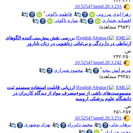
۲۴۱-۲
‎ 10.52547/unmf.20.3.233
*
هرا ابدی مرزونی
،
فاطمه باکوئی
،
فسانه بختیاری
،
ساره باکوئی
۳۹ مشاهده)
بررسی نقش پیش‌بینی‌کننده الگوهای
رتباطی در دل‌زدگی و بی‌ثباتی زناشویی در زنان نابارور
.
۲۵۰-۲
‎ 10.52547/unmf.20.3.242
*
ریم آتش پنجه
،
محمود شیرازی
۳۹ مشاهده)
ارزیابی قابلیت استفاده سیستم ثبت
سمومیت‌های ناشی از سوءمصرف مواد از دیدگاه کاربران در
انشگاه علوم پزشکی ارومیه
.
۲۵۷-۲
‎ 10.52547/unmf.20.3.251
رهان بدلی
،
محمد دلیرراد
،
بهزاد بوشهری
،
*
حمد جبراییلی