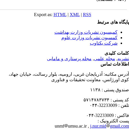
Export as:
HTML
|
XML
|
RSS
یگاه های مرتبط
کمیسیون نشریات وزارت بهداشت
کمسیون نشریات وزارت علوم
شرکت یکتاوب
مات کلیدی
ریه
,
مجله علمی
,
مجله پرستاری و مامایی
لاعات تماس
رس مکاتبه:
آذربایجان غربی، ارومیه، بلوار رسالت، خیابان جهاد،
ی اورژانس، معاونت تحقیقات و فناوری
دوق پستی :
۱۱۳۸
 پستی :
۵۷۱۴۷۸۳۷۳۴
فن :
32233009-۰۴۴
کس :
32233009-۰۴۴
ت الکترونیک :
unmf
umsu.ac.ir ,
j.nur.mid
gmail.c