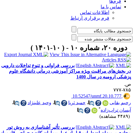
فرم‌ها
تماس با ما
اطلاعات تماس
فرم برقراری ارتباط
دوره ۲۰، شماره ۱۰ - ( ۱۰-۱۴۰۱ )
بررسی فراوانی و تنوع تداخلات دارویی
ر بخش‌های مراقبت ویژه مراکز آموزشی درمانی دانشگاه علوم
زشکی ارومیه در سال‌ 1400
.
۷۸۵-۷
‎ 10.52547/unmf.20.10.777
حیم بقایی
،
حمید ثریا
،
وحید علینژاد
،
*
یسان تراب‌زاده
۴۴ مشاهده)
بررسی تأثیر آشناسازی به روش تور
جازی برمیزان اضطراب قبل از عمل بیماران کاندید جراحی قلب باز