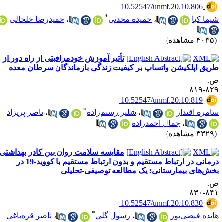
‎ 10.52547/unmf.20.10.806
*
یما کیا
،
حمیده محدثی
،
حمیدرضا خلخالی
۴۰ مشاهده)
تأثیر آموزش خودمراقبتی از راه دور از
ریق اپلکیشن واتساپ بر کیفیت زندگی بازماندگان سرطان معده
.
۸۲۹-۸
‎ 10.52547/unmf.20.10.819
*
امره اقتدار
،
شلیر رستم‌زاده
،
ناصر پریزاد
،
جمال احمدزاده
۳۳ مشاهده)
مقایسه سلامت روان بین کادر بهداشتی
درمانی در ارتباط مستقیم و بدون ارتباط مستقیم با کووید-19 در
خش‌های بیمارستانی: یک مطالعه توصیفی-تحلیلی
.
۸۴۱-۸
‎ 10.52547/unmf.20.10.830
*
ایده فیضی‌پور
،
رسول گلی
،
ناصر قره‌باغی