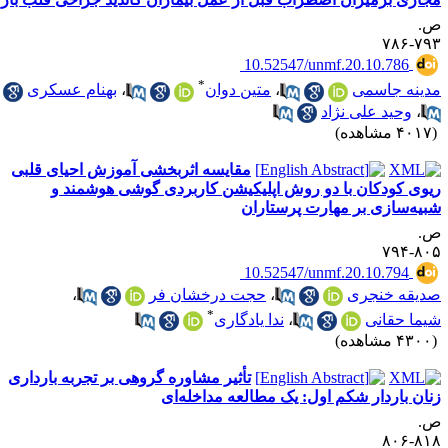
.
۷۹۳-۷
‎ 10.52547/unmf.20.10.786
*
دینه جاسمی
،
متین دوان
،
بهنام عسکری
،
وحید علی نژاد
۴۰ مشاهده)
مقایسه اثربخشی آموزش احیای قلبی
یوی کودکان با دو روش اپلیکیشن کاربردی گوشی هوشمند و
بیه‌سازی بر مهارت پرستاران
.
۸۰۵-۷
‎ 10.52547/unmf.20.10.794
دیقه خنجری
،
حجت درخشان فر
،
*
یما حقانی
،
ندا یادگاری
۴۳ مشاهده)
تأثیر مشاوره گروهی بر تجربه بارداری
نان باردار شکم اول: یک مطالعه مداخله‌ای
.
۸۱۸-۸