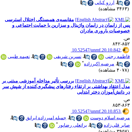
،
آرزو کیانی
۳۴ مشاهده)
مقایسه‌ی همبستگی اختلال استرسی
س از زایمان در زایمان واژینال و سزارین با حمایت اجتماعی و
صوصیات باروری مادران
.
۸۵۲-۸
‎ 10.52547/unmf.20.10.842
اطمه رجنی
،
نسرین شریفی
،
نعیمه طیبی
*
،
مرضیه اکبرزاده
۴۰ مشاهده)
بررسی تأثیر مداخله آموزشی مبتنی بر
دل اعتقاد بهداشتی بر ارتقاء رفتارهای پیشگیری‌کننده از شپش سر
ر دانش‌آموزان دختر ابتدایی
.
۸۶۳-۸
‎ 10.52547/unmf.20.10.853
رضیه اسلام دوست
،
جمیله امیرزاده ایرانق
،
*
ابر قلی‌زاده
،
براتعلی رضاپور
۳۹ مشاهده)