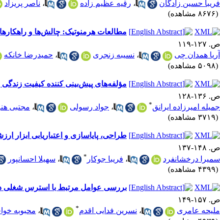
فریبا حسین زادگان
،
رقیه عظیم زاده
،
ناصر پریزاد
(۸۶۷۶ مشاهده)
مطالعات هرمنوتیک: چالش‌ها و راهکارها د
ص. ۱۲۷-۱۱۹
آریا همدان چی
،
نسیبه زنجری
،
حمیدرضا خانکه
(۵۰۹۸ مشاهده)
مؤلفه‌های پیش‌بینی کننده کیفیت زندگی
ص. ۱۳۶-۱۲۸
*
جمیله امیرزاده ایرانق
،
جواد رسولی
،
مجتبی هن
(۳۷۱۹ مشاهده)
طراحی، پایاسازی و اعتباریابی ابزار ار
ص. ۱۴۸-۱۳۷
*
سمیرا درخشانفرد
،
فریبا جوکار
،
سهیلا احسانپور
(۴۳۹۹ مشاهده)
بررسی عوامل مرتبط با استرس شغلی در 
ص. ۱۵۷-۱۴۹
*
ملیحه عامری
،
نسرین فدایی اقدم
،
محبوبه خوا