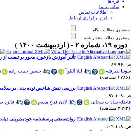
فرم‌ها
تماس با ما
اطلاعات تماس
فرم برقراری ارتباط
دوره ۱۹، شماره ۲ - ( اردیبهشت ۱۴۰۰ )
تأثیر آموزش بازخورد محور بر تبعیت از ر
ص. ۹۶-۸۷
*
سونیا پذیرفته
،
لیلا آلیلو
،
حسین حبیب زاده
(۴۷۸۶ مشاهده)
بررسی نقش شاخص توده بدنی در سلامت ر
ص. ۱۰۸-۹۷
فاضله سادات سخائی
،
لادن فتاح مقدم
،
فائزه ص
(۳۹۹۳ مشاهده)
روان‌سنجی پرسشنامه خودمدیریتی دیابت د
ص. ۱۱۸-۱۰۹