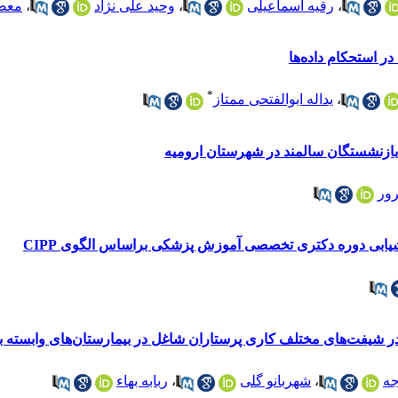
،
رقیه اسماعیلی
،
وحید علی نژاد
،
معص
ر استحکام داده‌ها
*
،
یداله ابوالفتحی ممتاز
 بازنشستگان سالمند در شهرستان ارومیه
رور
زشیابی دوره دکتری تخصصی آموزش پزشکی براساس الگوی CIPP
شیفت‌های مختلف کاری پرستاران شاغل در بیمارستان‌های وابسته ب
جه
،
شهربانو گلی
،
ربابه بهاء