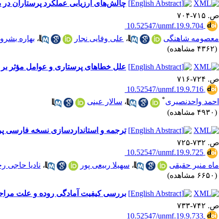
چالش‌های ارزیابی عملکرد پرستاران در ب
ص. ۷۱۵-۷۰۴
‎ 10.52547/unmf.19.9.704
معصومه شاهنگی
،
علی وفایی نجار
،
بهاره بشرو
(۴۳۶۲ مشاهده)
علل خطاهای پرستاری و عوامل مؤثر بر ع
ص. ۷۲۴-۷۱۶
‎ 10.52547/unmf.19.9.716
*
احمد واحدنصیری
،
سالار عینی
(۴۹۳۰ مشاهده)
ترجمه و استانداردسازی نسخه فارسی پرس
ص. ۷۳۲-۷۲۵
‎ 10.52547/unmf.19.9.725
ماه منیر حقیقی
،
سهیلا ربیعی پور
،
نادیا حاجی ر
(۶۶۵۰ مشاهده)
بررسی کیفیت آمادگی روده و علت مراجعه
ص. ۷۴۲-۷۳۳
‎ 10.52547/unmf.19.9.733