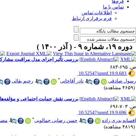
فرم‌ها
تماس با ما
اطلاعات تماس
فرم برقراری ارتباط
دوره ۱۹، شماره ۹ - ( آذر ۱۴۰۰ )
بررسی تأثیر اجرای مدل مراقبت مشارکتی ب
ص. ۶۹۵-۶۸۳
‎ 10.52547/unmf.19.9.683
*
رسول صادقی
،
نادر آقاخانی
،
رحیم بقائی
(۴۶۵۹ مشاهده)
بررسی نقش حمایت اجتماعی و مؤلفه‌های آن در پ
ص. ۷۰۳-۶۹۶
‎ 10.52547/unmf.19.9.696
*
افسانه بدری زاده
،
حسن رضایی جمالویی
،
مصطف
(۴۸۱۹ مشاهده)