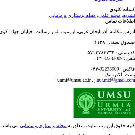
کلمات کلیدی
نشریه
,
مجله علمی
,
مجله پرستاری و مامایی
اطلاعات تماس
آدرس مکاتبه:
آذربایجان غربی، ارومیه، بلوار رسالت، خیابان جهاد، کو
صندوق پستی :
۱۱۳۸
کد پستی :
۵۷۱۴۷۸۳۷۳۴
تلفن :
32233009-۰۴۴
فاکس :
32233009-۰۴۴
پست الکترونیک :
unmf
umsu.ac.ir ,
j.nur.mid
gmail.com
کلیه حقوق این وب سایت متعلق به
مجله پرستاری و مامایی
می باشد.