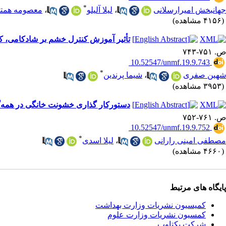
*
جهانبخش امیرارسلانی
،
لیلا آلیلو
،
معصومه همت
(۴۱۵۶ مشاهده)
تأثیر آموزش کنترل خشم بر شادکامی، کیف
ص. ۷۵۱-۷۴۳
‎ 10.52547/unmf.19.9.743
*
شهین صفری
،
شیما پرندین
(۳۹۵۳ مشاهده)
دستورکار گذاری خشونت خانگی در همه‌گیری کووید-19: کاربردی از مدل جریان
ص. ۷۶۱-۷۵۲
‎ 10.52547/unmf.19.9.752
*
مصطفی امینی رارانی
،
لیلا اسدی
(۴۶۶۰ مشاهده)
پایگاه های مرتبط
کمیسیون نشریات وزارت بهداشت
کمسیون نشریات وزارت علوم
شرکت یکتاوب