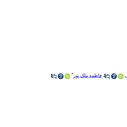
*
ی
،
فاطمه ملک پور