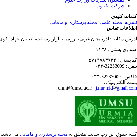
شرکت یکتاوب
کلمات کلیدی
نشریه
,
مجله علمی
,
مجله پرستاری و مامایی
اطلاعات تماس
آدرس مکاتبه:
آذربایجان غربی، ارومیه، بلوار رسالت، خیابان جهاد، کو
صندوق پستی :
۱۱۳۸
کد پستی :
۵۷۱۴۷۸۳۷۳۴
تلفن :
32233009-۰۴۴
فاکس :
32233009-۰۴۴
پست الکترونیک :
unmf
umsu.ac.ir ,
j.nur.mid
gmail.com
کلیه حقوق این وب سایت متعلق به
مجله پرستاری و مامایی
می باشد.