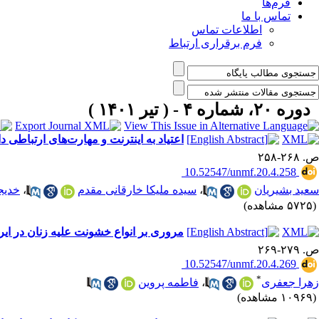
فرم‌ها
تماس با ما
اطلاعات تماس
فرم برقراری ارتباط
دوره ۲۰، شماره ۴ - ( تیر ۱۴۰۱ )
اعتیاد به اینترنت و مهارت‌های ارتباطی 
ص. ۲۶۸-۲۵۸
‎ 10.52547/unmf.20.4.258
سعید بشیریان
،
سیده ملیکا خارقانی مقدم
،
خدیجه
(۵۷۲۵ مشاهده)
مروری بر انواع خشونت علیه زنان در ایران در بین
ص. ۲۷۹-۲۶۹
‎ 10.52547/unmf.20.4.269
*
زهرا جعفری
،
فاطمه پروین
(۱۰۹۶۹ مشاهده)