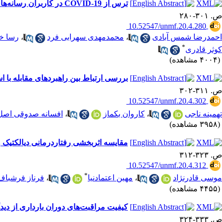
ترس از COVID-19 در کاربران رسانه‌های اجتماعی، عوامل همبسته: یک مرور سیستماتیک
ص. ۳۰۱-۲۸۰
‎ 10.52547/unmf.20.4.280
احمدرضا شمس آبادی
،
محمدمهدی سهرابی فرد
،
رسا خد
*
کوثر قادری
(۴۰۰۴ مشاهده)
بررسی ارتباط بین راهبردهای مقابله با 
ص. ۳۱۱-۳۰۲
‎ 10.52547/unmf.20.4.302
تهمینه ناجی
،
کاروان بکماز
،
افسانه صدوقی اصل
(۳۹۵۸ مشاهده)
مقایسه اثربخشی رفتاردرمانی دیالکتیک و
ص. ۳۲۳-۳۱۲
‎ 10.52547/unmf.20.4.312
*
موسی قادرنژاد
،
مهین اعتمادنیا
،
فرناز فرشبا
(۴۴۵۵ مشاهده)
کیفیت مراقبت‌های دوران بارداری از دیدگاه گیرندگان
ص. ۳۳۳-۳۲۴