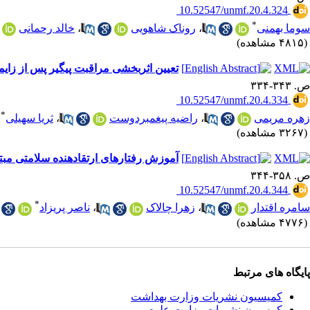
‎ 10.52547/unmf.20.4.324
*
سوما بهمنی
،
روناک شاهویی
،
خالد رحمانی
(۴۸۱۵ مشاهده)
تعیین اثربخشی مراقبت پیگیر پس از زای
ص. ۳۴۳-۳۳۴
‎ 10.52547/unmf.20.4.334
*
زهره مریمی
،
راضیه پیغمبردوست
،
ثریا سهیلی
(۳۲۶۷ مشاهده)
آموزش رفتارهای ارتقادهنده سلامتی مبتن
ص. ۳۵۸-۳۴۴
‎ 10.52547/unmf.20.4.344
*
سامره اقتدار
،
زهرا چالاک
،
ناصر پریزاد
(۴۷۷۶ مشاهده)
پایگاه های مرتبط
کمیسیون نشریات وزارت بهداشت
کمسیون نشریات وزارت علوم