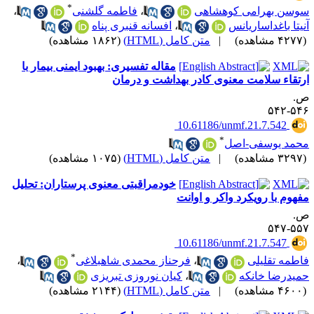
*
وسن بهرامی کوهشاهی
،
فاطمه گلشنی
،
نیتا باغداساریانس
،
افسانه قنبری پناه
۴۲ مشاهده)
|
متن کامل (HTML)
(۱۸۶۲ مشاهده)
مقاله تفسیری: بهبود ایمنی بیمار با
رتقاء سلامت معنوی کادر بهداشت و درمان
.
۵۴۶-۵
‎ 10.61186/unmf.21.7.542
*
حمد یوسفی-اصل
۳۲ مشاهده)
|
متن کامل (HTML)
(۱۰۷۵ مشاهده)
خودمراقبتی معنوی پرستاران: تحلیل
فهوم با رویکرد واکر و اوانت
.
۵۵۷-۵
‎ 10.61186/unmf.21.7.547
*
اطمه تقلیلی
،
فرحناز محمدی شاهبلاغی
،
میدرضا خانکه
،
کیان نوروزی تبریزی
۴۶ مشاهده)
|
متن کامل (HTML)
(۲۱۴۴ مشاهده)