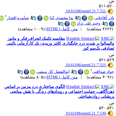
.
۵۲۰-۵
‎ 10.61186/unmf.21.7.511
*
ادر آقاخانی
،
ندا محمدی کیا
،
سامره اقتدار
،
وحید علی نژاد
۴۶ مشاهده)
|
متن کامل (HTML)
(۱۰۰۹ مشاهده)
مقایسه تکنیک انحراف فکر و مانور
السالوا بر شدت درد جایگذاری کاتتر وریدی: یک کارآزمایی بالینی
صادفی یک‌سو کور
.
۵۲۹-۵
‎ 10.61186/unmf.21.7.521
*
واد صداقتی
،
ابوالفضل کل میشی
۳۰ مشاهده)
|
متن کامل (HTML)
(۸۰۵ مشاهده)
الگوی ساختاری درد مزمن بر اساس
هن‌آگاهی، حمایت اجتماعی و رویدادهای زندگی با نقش میانجی
ریشانی روان‌شناختی
.
۵۴۱-۵
‎ 10.61186/unmf.21.7.530