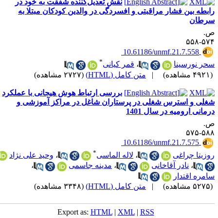
نقش تعدیل‌کننده شفقت به خود در
ابطه بین فشار مراقبتی و افسردگی در والدین کودکان مبتلا به
رطان
.
۵۷۴-۵
‎ 10.61186/unmf.21.7.558
*
حر نورسینا
،
قمر کیانی
۴۹ مشاهده)
|
متن کامل (HTML)
(۲۷۲۷ مشاهده)
بررسی ارتباط هوش هیجانی با عملکرد
غلی و استرس شغلی در پرستاران شاغل در مراکز آموزشی و
رمانی ارومیه در سال 1401
.
۵۸۸-۵
‎ 10.61186/unmf.21.7.575
*
وزیتا چراغی
،
لاله الماسی
،
وحید علی نژاد
،
نادر آقاخانی
،
مدینه جاسمی
،
امره اقتدار
۵۲ مشاهده)
|
متن کامل (HTML)
(۳۳۴۸ مشاهده)
Export as:
HTML
|
XML
|
RSS