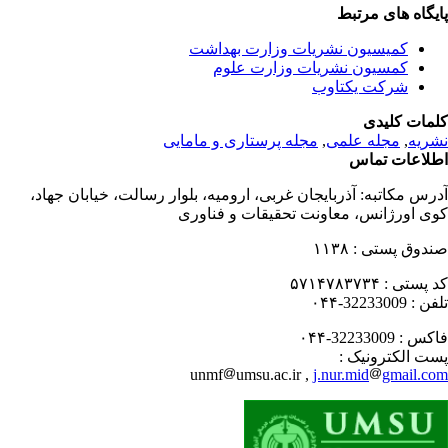
یگاه های مرتبط
کمیسیون نشریات وزارت بهداشت
کمسیون نشریات وزارت علوم
شرکت یکتاوب
مات کلیدی
ریه
,
مجله علمی
,
مجله پرستاری و مامایی
لاعات تماس
رس مکاتبه:
آذربایجان غربی، ارومیه، بلوار رسالت، خیابان جهاد،
ی اورژانس، معاونت تحقیقات و فناوری
دوق پستی :
۱۱۳۸
 پستی :
۵۷۱۴۷۸۳۷۳۴
فن :
32233009-۰۴۴
کس :
32233009-۰۴۴
ت الکترونیک :
unmf
umsu.ac.ir ,
j.nur.mid
gmail.c