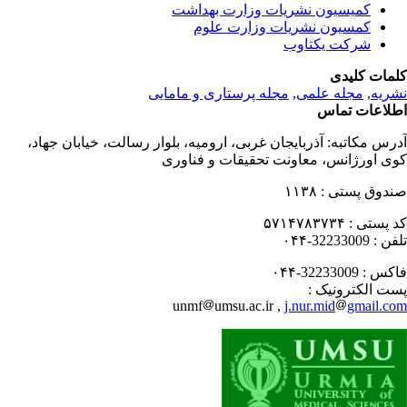
کمیسیون نشریات وزارت بهداشت
کمسیون نشریات وزارت علوم
شرکت یکتاوب
مات کلیدی
ریه
,
مجله علمی
,
مجله پرستاری و مامایی
لاعات تماس
رس مکاتبه:
آذربایجان غربی، ارومیه، بلوار رسالت، خیابان جهاد،
ی اورژانس، معاونت تحقیقات و فناوری
دوق پستی :
۱۱۳۸
 پستی :
۵۷۱۴۷۸۳۷۳۴
فن :
32233009-۰۴۴
کس :
32233009-۰۴۴
ت الکترونیک :
unmf
umsu.ac.ir ,
j.nur.mid
gmail.c