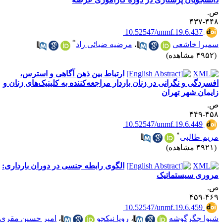
.
۴۴۸-۴
‎ 10.52547/unmf.19.6.437
*
میرا خاشعی
،
مرضیه ضیائی راد
۴۹ مشاهده)
ارتباط بین ذهن آگاهی و استرس،
فسردگی و نگرانی در زنان باردار مراجعه‌کننده به کلینیک‌های زنان و
ایمان شهر تهران
.
۴۵۸-۴
‎ 10.52547/unmf.19.6.449
*
ریم طالبی
۴۹ مشاهده)
الگوی رابطه جنسی در دوران بارداری:
روری سیستماتیک
.
۴۶۹-۴
‎ 10.52547/unmf.19.6.459
یوا جگرگوشه
،
رویا نیکجو
،
امیر حسین مقری