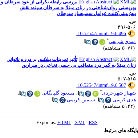
بررسی رابطه نگرانی از عود سرطان و
هزیستی روان‌شناختی در زنان مبتلا به سرطان سینه: نقش
یش‌بینی‌کننده عوامل سبب‌ساز سرطان
.
۵۰۶-۴
‎ 10.52547/unmf.19.6.496
*
هدی شریفی
۵۰ مشاهده)
تأثیر تمرینات پیلاتس بر درد و ناتوانی
نان مبتلا به کمر درد متعاقب بی حسی نخاعی در سزارین
.
۵۱۵-۵
‎ 10.52547/unmf.19.6.507
*
هناز شهرجردی
،
مسعود گلپایگانی
،
دی کریمی
،
سیمین کریمی
۵۱ مشاهده)
Export as:
HTML
|
XML
|
RSS
یگاه های مرتبط