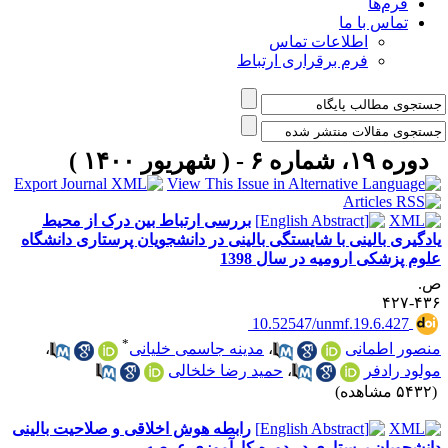
فرم‌ها
تماس با ما
اطلاعات تماس
فرم برقراری ارتباط
دوره ۱۹، شماره ۶ - ( شهریور ۱۴۰۰ )
بررسی ارتباط بین درک از محیط
ادگیری بالینی با شایستگی بالینی در دانشجویان پرستاری دانشگاه
لوم پزشکی ارومیه در سال 1398
.
۴۳۶-۴
‎ 10.52547/unmf.19.6.427
*
نصور اطمانی
،
مدینه جاسمی خلیانی
،
ولود رادفر
،
حمید رضا خلخالی
۵۴ مشاهده)
رابطه هوش اخلاقی و صلاحیت بالینی
انشجویان پرستاری در دوره کارآموزی عرصه