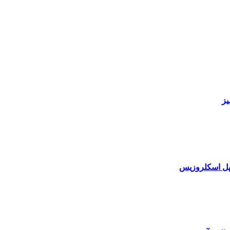
یز
یپل اسکلروزیس