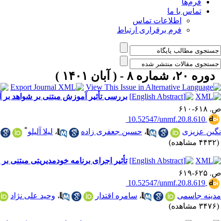
فرم‌ها
تماس با ما
اطلاعات تماس
فرم برقراری ارتباط
دوره ۲۰، شماره ۸ - ( آبان ۱۴۰۱ )
بررسی تأثیر آموزش مبتنی بر شواهد بر 
ص. ۶۱۸-۶۱۰
‎ 10.52547/unmf.20.8.610
*
نگین عزیزی
،
حسین جعفری زاده
،
لیلا آلیلو
(۴۴۳۲ مشاهده)
تأثیر اجرای برنامه خودمدیریتی مبتنی ب
ص. ۶۲۵-۶۱۹
‎ 10.52547/unmf.20.8.619
مدینه جاسمی
،
سامره اقتدار
،
وحید علی نژاد
(۳۴۷۶ مشاهده)