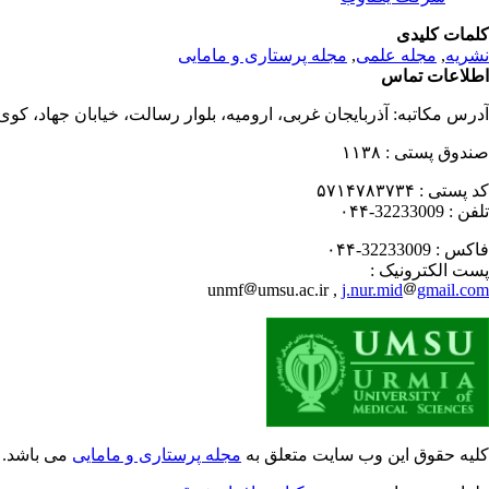
کلمات کلیدی
نشریه
,
مجله علمی
,
مجله پرستاری و مامایی
اطلاعات تماس
آدرس مکاتبه:
آذربایجان غربی، ارومیه، بلوار رسالت، خیابان جهاد، کو
صندوق پستی :
۱۱۳۸
کد پستی :
۵۷۱۴۷۸۳۷۳۴
تلفن :
32233009-۰۴۴
فاکس :
32233009-۰۴۴
پست الکترونیک :
unmf
umsu.ac.ir ,
j.nur.mid
gmail.com
کلیه حقوق این وب سایت متعلق به
مجله پرستاری و مامایی
می باشد.