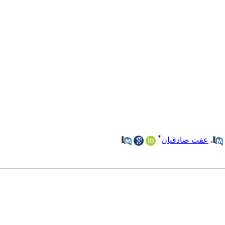
*
،
عفت صادقیان