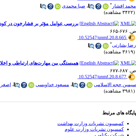
*
محمد افشار
،
صبا محمدی
(۳۴۲۲ مشاهده)
بررسی عوامل مؤثر بر فشارخون در کود
ص. ۶۷۶-۶۶۵
‎ 10.52547/unmf.20.8.665
*
رضا بشارتی
(۳۶۱۹ مشاهده)
همبستگی بین مهارت‌های ارتباطی و اخل
ص. ۶۸۷-۶۷۷
‎ 10.52547/unmf.20.8.677
سیمین حجه الاسلامی
،
مسعود خداویسی
،
اصغر
(۳۹۸۱ مشاهده)
پایگاه های مرتبط
کمیسیون نشریات وزارت بهداشت
کمسیون نشریات وزارت علوم
شرکت یکتاوب