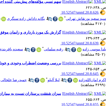
سهم نسبی مؤلفه‌های پیش‌بینی کننده اح
ص. ۶۳۸-۶۲۶
‎ 10.52547/unmf.20.8.626
*
سید سعید پورنقاش تهرانی
،
یگانه داداش زاده سنگری
(۴۱۷۰ مشاهده)
گزارش یک مورد بارداری و زایمان موفق
ص. ۶۴۴-۶۳۹
‎ 10.52547/unmf.20.8.639
*
یلدا موسی زاده
،
رقیه سلمانی
،
سعیده باقربندی
(۳۵۰۲ مشاهده)
بررسی وضعیت اضطراب وجودی و خودارزشیابی مرکزی و ارتباط
ص. ۶۵۴-۶۴۵
‎ 10.52547/unmf.20.8.645
*
اکرم امان‌الله‌زاده
،
لیلا آلیلو
،
حمیدرضا خلخالی
(۳۶۹۹ مشاهده)
میزان شفقت پرستاران نسبت به بیماران
ص. ۶۶۴-۶۵۵
‎ 10.52547/unmf.20.8.655