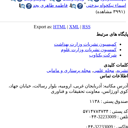
*
سماء نیکخواه بیدختی
،
فاطمه طاهری بجد
۳۹ مشاهده)
Export as:
HTML
|
XML
|
RSS
یگاه های مرتبط
کمیسیون نشریات وزارت بهداشت
کمسیون نشریات وزارت علوم
شرکت یکتاوب
مات کلیدی
ریه
,
مجله علمی
,
مجله پرستاری و مامایی
لاعات تماس
رس مکاتبه:
آذربایجان غربی، ارومیه، بلوار رسالت، خیابان جهاد،
ی اورژانس، معاونت تحقیقات و فناوری
دوق پستی :
۱۱۳۸
 پستی :
۵۷۱۴۷۸۳۷۳۴
فن :
32233009-۰۴۴
کس :
32233009-۰۴۴