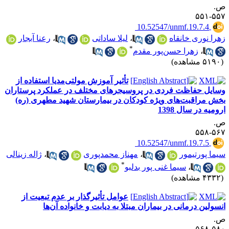
.
۵۵۷-۵
‎ 10.52547/unmf.19.7.4
هرا نوری خانقاه
،
لیلا ساداتی
،
رعنا آبجار
*
،
زهرا حسن‌پور مقدم
۵۱ مشاهده)
تأثیر آموزش مولتی‌مدیا استفاده از
سایل حفاظت فردی در پروسیجرهای مختلف در عملکرد پرستاران
خش مراقبت‌های ویژه کودکان در بیمارستان شهید مطهری (ره)
رومیه در سال 1398
.
۵۶۷-۵
‎ 10.52547/unmf.19.7.5
یما پورتیمور
،
مهناز محمدپوری
،
ژاله زینالی
*
،
سیما غنی پور بدلبو
۴۳ مشاهده)
عوامل تأثیرگذار بر عدم تبعیت از
نسولین درمانی در بیماران مبتلا به دیابت و خانواده آن‌ها
.
۵۸۰-۵