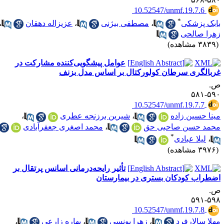
‎ 10.52547/unmf.19.7.6
*
ابک پزشکی
،
مصطفی بیژنی
،
عزیزاله دهقان
،
هرا صالحی
۳۸ مشاهده)
عوامل پیشگویی‌کننده مشارکت در
ربالگری سرطان کولورکتال بر اساس مدل بزنف
.
۵۹۰-۵
‎ 10.52547/unmf.19.7.7
ینا حسین زاده
،
شیرین برزنجه عطری
،
حمد حسن صاحبی حق
،
محمد اصغری جعفرآبادی
*
،
لیلا عبادی
۳۹ مشاهده)
تأثیر رایحه‌درمانی اسانس پرتقال بر
ضطراب کودکان بستری در بیمارستان
.
۵۹۸-۵
‎ 10.52547/unmf.19.7.8
هلا سالارفرد
،
زهرا یونسی
،
بهاره زارعی
،