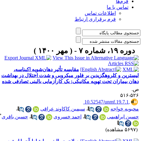
فرم‌ها
تماس با ما
اطلاعات تماس
فرم برقراری ارتباط
دوره ۱۹، شماره ۷ - ( مهر ۱۴۰۰ )
مقایسه تأثیر دهان‌شویه‌‌ اکیناسه،
یسترین و کلروهگزیدین بر فلور میکروبی و شدت اختلال در بهداشت
هان بیماران تحت تهویه مکانیکی: یک کارآزمایی بالینی تصادفی شده
.
۵۲۶-۵
‎ 10.52547/unmf.19.7.1
حبوبه خواجه
،
سیمین کاکاوند عراقی
،
*
سین ابراهیمی
،
احمد خسروی
،
حسین باقری
۵۶ مشاهده)