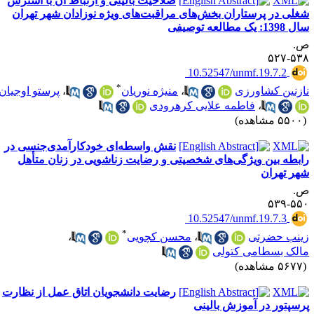
صلاحیت بالینی و ارتباط آن با استرس
غلی در پرستاران بخش‌های مراقبت‌های ویژه نوزادان شهر تهران
1398: یک مطالعه توصیفی
.
۵۳۸-۵
‎ 10.52547/unmf.19.7.2
*
ازنین کشاورزی
،
منیژه نوریان
،
پرستو اوجیان
،
فاطمه علایی کرهرودی
۵۵ مشاهده)
نقش واسطه‌ای خودکارآمدی‌جنسی در
ابطه بین ویژگی‌های شخصیتی و رضایت زناشویی در زنان متأهل
هر تهران
.
۵۵۰-۵
‎ 10.52547/unmf.19.7.3
*
ینب حضرتی
،
محسن کچویی
،
الک بسطامی کتولی
۵۶ مشاهده)
رضایت دانشجویان اتاق عمل از نظارت
رسپتور در آموزش بالینی