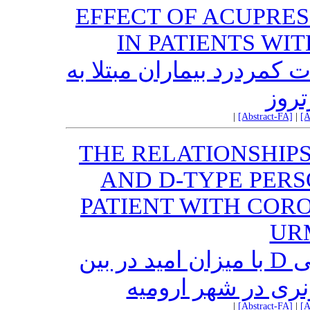
EFFECT OF ACUPRE
IN PATIENTS WI
مردرد بیماران مبتلا به
تروز
|
[Abstract-FA]
|
[A
THE RELATIONSHIP
AND D-TYPE PERS
PATIENT WITH COR
UR
رابطه‌ی بخشش و تیپ شخصیتی D با میزان امید در بین
ونری در شهر ارومیه
|
[Abstract-FA]
|
[A